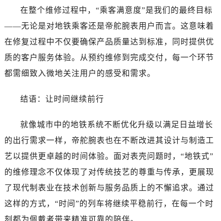
在整个维修过程中，“乘客满意度”是我们的最终目标
黑龙江省佳木斯市向阳区长安路帝舵售后服务中心（需提前预约）
——无论是对地铁乘客还是帝舵腕表用户而言。这意味着
黑龙江省牡丹江市东安区太平路帝舵售后服务中心（需提前预约）
黑龙江省七台河市桃山区大同街帝舵售后服务中心（需提前预约）
在修复过程中不仅要确保产品质量达到标准，同时提供优
黑龙江省齐齐哈尔市龙沙区龙华路帝舵售后服务中心（需提前预约）
质的客户服务体验。从预约维修到完成交付，每一个环节
黑龙江省双鸭山市尖山区新兴大街帝舵售后服务中心（需提前预约）
都需细致入微地关注用户的感受和需求。
黑龙江省绥化市北林区新华街与康庄路交叉口帝舵售后服务中心（需提前预约）
黑龙江省伊春市伊美区通河路帝舵售后服务中心（需提前预约）
结语：让时间继续前行
吉林省白城市洮北区明仁南街帝舵售后服务中心（需提前预约）
吉林省白山市浑江区浑江大街帝舵售后服务中心（需提前预约）
就像城市中的地铁系统不断优化升级以满足日益增长
吉林省吉林市船营区河南街帝舵售后服务中心（需提前预约）
的出行需求一样，帝舵腕表也在不断改进其设计与制造工
吉林省辽源市龙山区人民大街帝舵售后服务中心（需提前预约）
艺以提供更卓越的时间体验。面对表壳问题时，“地铁式”
吉林省梅河口市新华街道梅河大街帝舵售后服务中心（需提前预约）
的维修理念不仅体现了对传统技艺的尊重与传承，更展现
吉林省四平市铁东区紫气大路与南九经街交汇处帝舵售后服务中心（需提前预约）
了现代制表业在技术创新与服务品质上的不懈追求。通过
吉林省松原市宁江区五环大街帝舵售后服务中心（需提前预约）
这样的方式，“时间”的列车将继续平稳前行，在每一个时
吉林省通化市东昌区环通乡江南大街帝舵售后服务中心（需提前预约）
刻都为佩戴者带来精准可靠的陪伴。
吉林省延边市延吉市解放路帝舵售后服务中心（需提前预约）