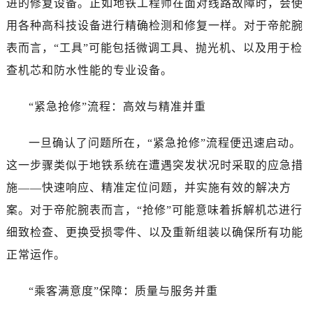
进的修复设备。正如地铁工程师在面对线路故障时，会使
青岛市南区山东路6号华润大厦B座22层04室（需提前预约）
用各种高科技设备进行精确检测和修复一样。对于帝舵腕
烟台市芝罘区胜利路139号万达金融中心A座907室（需提前预约）
表而言，“工具”可能包括微调工具、抛光机、以及用于检
长春市朝阳区西安大路727号中银大厦A座(旺进大厦)18层09室（需提前预约）
查机芯和防水性能的专业设备。
贵阳市南明区都司高架桥路33号亨特国际金融中心14楼14D（需提前预约）
昆明市盘龙区北京路928号同德昆明广场写字楼10层06室（需提前预约）
“紧急抢修”流程：高效与精准并重
石家庄市长安区中山东路39号勒泰中心写字楼B座13层07室（需提前预约）
西安市碑林区南关正街88号华侨城长安国际中心E座6楼10室（需提前预约）
一旦确认了问题所在，“紧急抢修”流程便迅速启动。
海口市龙华区金贸东路5号海口华润大厦B座17层1707室（需提前预约）
这一步骤类似于地铁系统在遭遇突发状况时采取的应急措
唐山市路南区新华东道100号万达广场写字楼A座10层1002室（需提前预约）
施——快速响应、精准定位问题，并实施有效的解决方
台州市椒江区东海大道1800号腾达中心东1幢20楼2002室（需提前预约）
案。对于帝舵腕表而言，“抢修”可能意味着拆解机芯进行
内蒙古自治区呼和浩特市玉泉区大学西街70号华润万象城写字楼（鄂尔多斯大厦）23层2326室（需提前预约）
细致检查、更换受损零件、以及重新组装以确保所有功能
甘肃省兰州市七里河区西津西路16号兰州中心写字楼21层2102室（需提前预约）
黑龙江省大庆市萨尔图区会战大街帝舵售后服务中心（需提前预约）
正常运作。
黑龙江省鹤岗市向阳区红军路帝舵售后服务中心（需提前预约）
“乘客满意度”保障：质量与服务并重
黑龙江省黑河市爱辉区中央街帝舵售后服务中心（需提前预约）
黑龙江省鸡西市鸡冠区红军路帝舵售后服务中心（需提前预约）