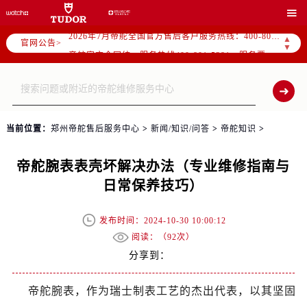

2026年7月帝舵中国区售后服务网络优化升级公告
2026年7月帝舵全国官方售后客户服务热线：400-801-5381
▲
官网公告>
▼
帝舵官方全国统一服务热线400-801-5381，服务覆盖中国大陆、香港、澳门、台湾全部区域（非大陆需加拨“+86”）
2026年7月帝舵售后服务中心最新网点地址：
北京市东城区东长安街1号东方广场写字楼W3座6层602室（需提前预约）
北京市朝阳区建国门外大街甲6号华熙国际中心写字楼D座11层1102室（需提前预约）
当前位置：
郑州帝舵售后服务中心
>
新闻/知识/问答
>
帝舵知识
>
天津市和平区赤峰道136号天津国际金融中心写字楼26层2603室（需提前预约）
上海市徐汇区虹桥路3号港汇中心写字楼2座37层3705室（需提前预约）
帝舵腕表表壳坏解决办法（专业维修指南与
上海市黄浦区南京东路299号宏伊国际广场写字楼8层806室（需提前预约）
日常保养技巧）
南京市秦淮区中山南路1号（新街口）南京中心写字楼22层C1-1室（需提前预约）
常州市新北区龙锦路1590号现代传媒中心写字楼5号楼10层1008室（需提前预约）
发布时间：2024-10-30 10:00:12
徐州市鼓楼区淮海东路29号苏宁广场IFC国际金融中心写字楼35层3508室（需提前预约）
阅读：（
92次）
扬州市邗江区国展路29号星耀天地写字楼1号楼18层1803室（需提前预约）
分享到：
盐城市盐都区世纪大道5号盐城金融城写字楼1号楼16层1604室（需提前预约）
泰州市海陵区永定东路399号置地商务中心东塔写字楼（华润万象城）17层1706室（需提前预约）
帝舵腕表，作为瑞士制表工艺的杰出代表，以其坚固
宁波市江北区大闸南路500号来福士广场办公楼20层2009室（需提前预约）