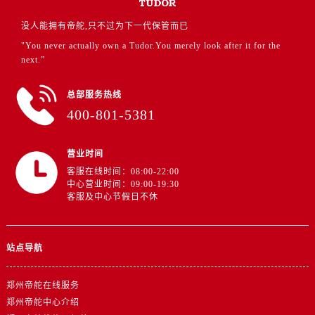
江西省宜春市袁州区中山中路帝舵售后服务中心（需提前预约）
没人能拥有帝舵,只不过为下一代保管而已
江西省鹰潭市月湖区胜利东路帝舵售后服务中心（需提前预约）
"You never actually own a Tudor.You merely look after it for the
山东省德州市德城区东风中路帝舵售后服务中心（需提前预约）
next.”
山东省东营市东营区济南路帝舵售后服务中心（需提前预约）
总部服务热线
山东省济南市历下区经十路11111号华润中心写字楼（万象城）15层1508室帝舵售后服务中心（需提前预约）
400-801-5381
山东省济宁市任城区太白楼路帝舵售后服务中心（需提前预约）
山东省莱芜市文化南路8号银座商城名表维修一楼名表维修帝舵售后服务中心（需提前预约）
营业时间
山东省临沂市兰山区解放路帝舵售后服务中心（需提前预约）
客服在线时间：08:00-22:00
山东省日照市东港区烟台路帝舵售后服务中心（需提前预约）
中心营业时间：09:00-19:30
山东省泰安市泰山区财源街道泰山大街帝舵售后服务中心（需提前预约）
客服及中心节假日不休
山东省威海市环翠区新威海路89号振华商厦一楼名表维修帝舵售后服务中心（需提前预约）
山东省潍坊市奎文区东风东街帝舵售后服务中心（需提前预约）
站点导航
山东省枣庄市滕州市北辛路与善国路交叉口帝舵售后服务中心（需提前预约）
山东省淄博市张店区金晶大道帝舵售后服务中心（需提前预约）
郑州帝舵在线服务
上海市黄浦区南京东路299号宏伊国际广场写字楼8层806室帝舵售后服务中心（需提前预约）
郑州帝舵中心介绍
上海市徐汇区虹桥路3号港汇中心2座37层3705室帝舵售后服务中心（需提前预约）