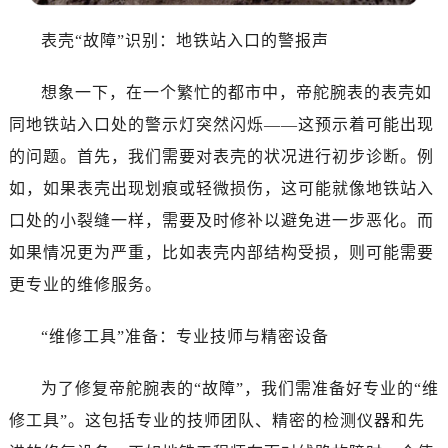
太原市迎泽区解放路15号亨得利名表服务中心（品牌授权店）3层整层（需提前预约）
表壳“故障”识别：地铁站入口的警报声
沈阳市沈河区中街路137号亨得利名表服务中心（品牌授权店）1层整层（需提前预约）
沈阳市沈河区中街路83号亨得利名表服务中心（品牌授权店）1层整层（需提前预约）
想象一下，在一个繁忙的都市中，帝舵腕表的表壳如
乌鲁木齐市天山区红山路26号时代广场（CCMALL）C座17层17-B（需提前预约）
同地铁站入口处的警示灯突然闪烁——这预示着可能出现
温州市鹿城区锦绣路1067号置信广场10层1015室（需提前预约）
的问题。首先，我们需要对表壳的状况进行初步诊断。例
哈尔滨市道里区友谊西路600号富力中心T2座写字楼29层03室（需提前预约）
如，如果表壳出现划痕或轻微损伤，这可能就像地铁站入
大连市中山区人民路15号国际金融大厦7层G室（需提前预约）
口处的小裂缝一样，需要及时修补以避免进一步恶化。而
佛山市禅城区季华五路57号万科金融中心C座12层1205室（需提前预约）
东莞市东城街道鸿福东路1号民盈国贸中心T1写字楼9层907室（需提前预约）
如果情况更为严重，比如表壳内部结构受损，则可能需要
无锡市梁溪区人民中路139号恒隆广场写字楼1座11层1104室（需提前预约）
更专业的维修服务。
南通市崇川区工农路57号圆融广场写字楼16层1603室（需提前预约）
苏州市苏州工业园区星港街199号苏州中心办公楼C座22层08室（需提前预约）
“维修工具”准备：专业技师与精密设备
武汉市江汉区解放大道686号世界贸易大厦38层09室（需提前预约）
为了修复帝舵腕表的“故障”，我们需准备好专业的“维
南宁市青秀区金湖路59号地王大厦12楼1224室（需提前预约）
合肥市蜀山区潜山路111号万象城华润大厦B座12楼03室（需提前预约）
修工具”。这包括专业的技师团队、精密的检测仪器和先
泉州市丰泽区宝洲路729号浦西万达中心写字楼A座7楼709室（需提前预约）