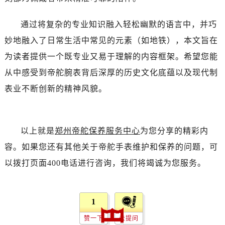
辽宁省鞍山市铁东区站前街帝舵售后服务中心（需提前预约）
通过将复杂的专业知识融入轻松幽默的语言中，并巧
辽宁省本溪市平山区胜利路帝舵售后服务中心（需提前预约）
妙地融入了日常生活中常见的元素（如地铁），本文旨在
辽宁省朝阳市双塔区新华路帝舵售后服务中心（需提前预约）
辽宁省丹东市振兴区七经街帝舵售后服务中心（需提前预约）
为读者提供一个既专业又易于理解的内容框架。希望您能
辽宁省抚顺市新抚区东一路帝舵售后服务中心（需提前预约）
从中感受到帝舵腕表背后深厚的历史文化底蕴以及现代制
辽宁省阜新市海州区解放大街帝舵售后服务中心（需提前预约）
表业不断创新的精神风貌。
辽宁省葫芦岛市连山区中央路帝舵售后服务中心（需提前预约）
辽宁省锦州市古塔区中央大街帝舵售后服务中心（需提前预约）
辽宁省辽阳市白塔区新运大街帝舵售后服务中心（需提前预约）
以上就是
郑州帝舵保养服务中心
为您分享的精彩内
辽宁省盘锦市兴隆台区石油大街帝舵售后服务中心（需提前预约）
容。如果您还有其他关于帝舵手表维护和保养的问题，可
辽宁省铁岭市银州区南马路帝舵售后服务中心（需提前预约）
以拨打页面400电话进行咨询，我们将竭诚为您服务。
辽宁省营口市站前区市府路与渤海大街交叉口帝舵售后服务中心（需提前预约）
辽宁省沈阳市沈河区中街路137号亨得利名表维修授权店1楼帝舵售后服务中心（需提前预约）
辽宁省沈阳市沈河区中街路83号亨得利名表维修授权店1楼帝舵售后服务中心（需提前预约）
1
北京市朝阳区建国门外大街甲6号华熙国际中心D座11层1102室帝舵售后服务中心（需提前预约）
赞一下
去提问
北京市东城区东长安街1号王府井东方广场W3座6层602室帝舵售后服务中心（需提前预约）