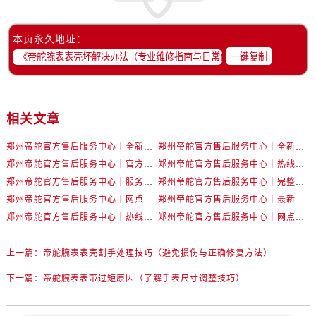
河北省保定市竞秀区朝阳北大街北国先天下帝舵售后服务中心（需提前预约）
内蒙古自治区阿拉善盟市左旗土尔扈特大街帝舵售后服务中心（需提前预约）
本页永久地址：
一键复制
内蒙古自治区巴彦淖尔市临河区新华街帝舵售后服务中心（需提前预约）
内蒙古自治区包头市青山区幸福路甲3号王府井百货名表维修帝舵售后服务中心（需提前预约）
内蒙古自治区赤峰市红山区哈达街帝舵售后服务中心（需提前预约）
内蒙古自治区鄂尔多斯市东胜区伊金霍洛街帝舵售后服务中心（需提前预约）
相关文章
内蒙古自治区呼伦贝尔市海拉尔区中央街帝舵售后服务中心（需提前预约）
郑州帝舵官方售后服务中心｜全新维修地址和客服热线权威信息公示（2026年7月最新）
郑州帝舵官方售后服务中心｜全新热线和维修地址权威信息公示（2026年7月最新）
内蒙古自治区通辽市科尔沁区明仁大街帝舵售后服务中心（需提前预约）
郑州帝舵官方售后服务中心｜官方电话和网点地址权威信息公示（2026年7月最新）
郑州帝舵官方售后服务中心｜热线电话及门店地址权威信息公示（2026年7月最新）
内蒙古自治区乌海市海勃湾区人民南路帝舵售后服务中心（需提前预约）
郑州帝舵官方售后服务中心｜服务热线与详细地址权威信息公示（2026年7月最新）
郑州帝舵官方售后服务中心｜完整地址与售后热线权威信息公示（2026年7月最新）
内蒙古自治区乌兰察布市集宁区恩和大街帝舵售后服务中心（需提前预约）
郑州帝舵官方售后服务中心｜网点地址和官方热线权威信息公示（2026年7月最新）
郑州帝舵官方售后服务中心｜最新地址及售后服务热线权威信息公示（2026年7月最新）
内蒙古自治区锡林郭勒盟市锡林浩特市光明街与额尔敦路交叉口帝舵售后服务中心（需提前预约）
郑州帝舵官方售后服务中心｜热线电话与门店地址权威信息公示（2026年7月最新）
郑州帝舵官方售后服务中心｜网点地址及24小时热线权威信息公示（2026年7月最新）
内蒙古自治区兴安盟市乌兰浩特市兴安大街帝舵售后服务中心（需提前预约）
上一篇：
帝舵腕表表壳割手处理技巧（避免损伤与正确修复方法）
山西省大同市平城区迎宾街帝舵售后服务中心（需提前预约）
山西省晋城市城区黄华街帝舵售后服务中心（需提前预约）
下一篇：
帝舵腕表表带过短原因（了解手表尺寸调整技巧）
山西省晋中市榆次区顺城街帝舵售后服务中心（需提前预约）
山西省临汾市尧都区解放路帝舵售后服务中心（需提前预约）