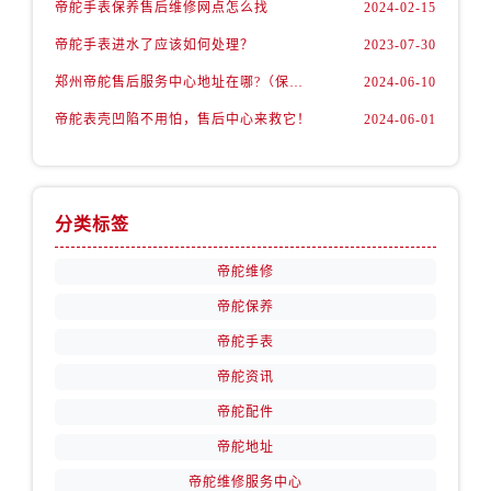
帝舵手表保养售后维修网点怎么找
2024-02-15
安徽省黄山市屯溪区黄山西路帝舵售后服务中心（需提前预约）
帝舵手表进水了应该如何处理？
2023-07-30
安徽省六安市金安区解放中路帝舵售后服务中心（需提前预约）
郑州帝舵售后服务中心地址在哪?（保养机芯）
2024-06-10
安徽省马鞍山市雨山区湖南西路帝舵售后服务中心（需提前预约）
安徽省宿州市埇桥区人民中路帝舵售后服务中心（需提前预约）
帝舵表壳凹陷不用怕，售后中心来救它！
2024-06-01
安徽省铜陵市铜官区石城大道帝舵售后服务中心（需提前预约）
安徽省芜湖市镜湖区中山路步行街帝舵售后服务中心（需提前预约）
安徽省宣城市宣州区叠嶂西路帝舵售后服务中心（需提前预约）
分类标签
福建省龙岩市新罗区九一南路帝舵售后服务中心（需提前预约）
帝舵维修
福建省南平市建阳区人民西路帝舵售后服务中心（需提前预约）
福建省宁德市蕉城区天湖东路帝舵售后服务中心（需提前预约）
帝舵保养
福建省莆田市城厢区霞林街道荔华东大道帝舵售后服务中心（需提前预约）
帝舵手表
福建省三明市三元区东乾二路帝舵售后服务中心（需提前预约）
帝舵资讯
福建省漳州市龙文区步港路帝舵售后服务中心（需提前预约）
帝舵配件
江苏省常州市新北区龙锦路1590号现代传媒中心5号楼10层1008室帝舵售后服务中心（需提前预约）
帝舵地址
江苏省淮安市清江浦区淮海北路帝舵售后服务中心（需提前预约）
帝舵维修服务中心
江苏省连云港市海州区通灌北路帝舵售后服务中心（需提前预约）