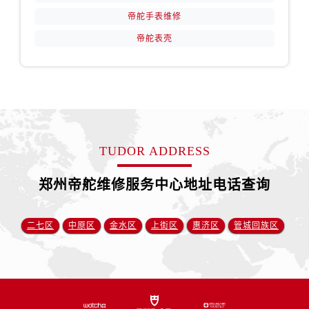
帝舵手表维修
江苏省南京市秦淮区中山南路1号南京中心22层22-C1-C3室帝舵售后服务中心（需提前预约）
江苏省宿迁市宿城区西湖路帝舵售后服务中心（需提前预约）
帝舵表壳
江苏省泰州市海陵区永定东路399号置地商务中心东塔（华润万象城）17层1706室帝舵售后服务中心（需提前预约）
江苏省徐州市鼓楼区淮海东路29号苏宁广场IFC国际金融中心35层3508室帝舵售后服务中心（需提前预约）
江苏省盐城市盐都区世纪大道5号盐城金融城写字楼1号楼16层1604室帝舵售后服务中心（需提前预约）
江苏省扬州市邗江区国展路29号星耀天地写字楼1号楼18层1803室帝舵售后服务中心（需提前预约）
江苏省镇江市京口区中山东路帝舵售后服务中心（需提前预约）
TUDOR ADDRESS
江西省抚州市临川区赣东大道帝舵售后服务中心（需提前预约）
江西省赣州市章贡区文清路帝舵售后服务中心（需提前预约）
郑州帝舵维修服务中心地址电话查询
江西省吉安市吉州区井冈山大道帝舵售后服务中心（需提前预约）
江西省景德镇市珠山区珠山中路帝舵售后服务中心（需提前预约）
二七区
中原区
金水区
上街区
惠济区
管城回族区
江西省九江市浔阳区浔阳路帝舵售后服务中心（需提前预约）
江西省南昌市红谷滩新区红谷中大道998号绿地双子塔（中央广场）A1座办公楼14层1407室帝舵售后服务中心（需提前预约）
江西省萍乡市安源区萍安北大道与康庄路交叉口帝舵售后服务中心（需提前预约）
江西省上饶市信州区滨江西路帝舵售后服务中心（需提前预约）
江西省新余市渝水区北湖西路帝舵售后服务中心（需提前预约）