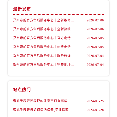
山西省吕梁市离石区永宁中路与建设街交叉口帝舵售后服务中心（需提前预约）
最新发布
山西省朔州市朔城区怡西路与鄯阳西街交汇处帝舵售后服务中心（需提前预约）
郑州帝舵官方售后服务中心｜全新维修地址和客服热线权威信息公示（2026年7月最新）
2026-07-06
山西省忻州市忻府区和平东街与七一南路交叉口帝舵售后服务中心（需提前预约）
山西省阳泉市郊区平阳东街与新城大道交叉口帝舵售后服务中心（需提前预约）
郑州帝舵官方售后服务中心｜全新热线和维修地址权威信息公示（2026年7月最新）
2026-07-06
山西省运城市盐湖区河东街帝舵售后服务中心（需提前预约）
郑州帝舵官方售后服务中心｜官方电话和网点地址权威信息公示（2026年7月最新）
2026-07-05
山西省长治市潞州区英雄中路帝舵售后服务中心（需提前预约）
郑州帝舵官方售后服务中心｜热线电话及门店地址权威信息公示（2026年7月最新）
2026-07-05
山西省太原市迎泽区迎泽街道解放路15号亨得利名表维修授权店3楼帝舵售后服务中心（需提前预约）
郑州帝舵官方售后服务中心｜服务热线与详细地址权威信息公示（2026年7月最新）
2026-07-04
天津市和平区赤峰道136号天津国际金融中心26层2603室帝舵售后服务中心（需提前预约）
郑州帝舵官方售后服务中心｜完整地址与售后热线权威信息公示（2026年7月最新）
2026-07-04
安徽省安庆市迎江区人民路帝舵售后服务中心（需提前预约）
安徽省蚌埠市蚌山区淮河路帝舵售后服务中心（需提前预约）
安徽省亳州市谯城区魏武大道帝舵售后服务中心（需提前预约）
安徽省池州市贵池区长江路帝舵售后服务中心（需提前预约）
站点热门
安徽省滁州市琅琊区南谯北路帝舵售后服务中心（需提前预约）
帝舵手表更换表把的注意事项有哪些
2024-01-25
安徽省阜阳市颍州区颍州北路帝舵售后服务中心（需提前预约）
安徽省淮北市相山区淮海路帝舵售后服务中心（需提前预约）
帝舵手表表盘如何清洁保养(专业指南分享)
2024-01-28
安徽省淮南市田家庵区国庆中路帝舵售后服务中心（需提前预约）