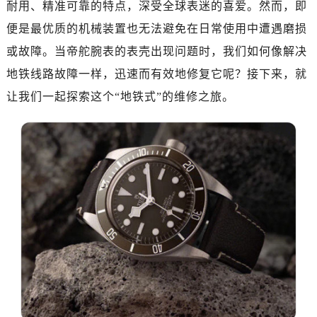
耐用、精准可靠的特点，深受全球表迷的喜爱。然而，即
杭州市上城区钱江路1366号华润大厦写字楼A座5层503-5室（需提前预约）
便是最优质的机械装置也无法避免在日常使用中遭遇磨损
金华市金东区东市南街777号金华万达广场写字楼4号楼22层2209室（需提前预约）
或故障。当帝舵腕表的表壳出现问题时，我们如何像解决
绍兴市越城区胜利东路379号世茂天际中心写字楼8层805室（需提前预约）
地铁线路故障一样，迅速而有效地修复它呢？接下来，就
嘉兴市南湖区广益路705号嘉兴世界贸易中心写字楼A座13层1304室（需提前预约）
让我们一起探索这个“地铁式”的维修之旅。
南昌市红谷滩新区红谷中大道998号绿地双子塔（中央广场）A1座办公楼14层07室（需提前预约）
济南市历下区经十路11111号华润中心写字楼（万象城）15层1508室（需提前预约）
广州市天河区天河路230号万菱汇国际中心写字楼A塔7层704室（需提前预约）
广州市越秀区环市东路371-375号世界贸易中心大厦南塔写字楼15层07室（需提前预约）
深圳市罗湖区深南东路5001号华润大厦写字楼17层1701室（需提前预约）
惠州市惠城区江北文昌一路7号华贸大厦写字楼1座30层05室（需提前预约）
厦门市思明区湖滨东路95号华润大厦写字楼B座11层1104室（需提前预约）
福州市鼓楼区五四路128-1号恒力城写字楼15层03室（需提前预约）
成都市锦江区人民东路6号SAC东原中心写字楼24层2406B室（需提前预约）
重庆市江北区观音桥步行街2号融恒时代广场写字楼9层902室（需提前预约）
长沙市芙蓉区定王台街道建湘路393号世茂环球金融中心写字楼（芙蓉广场）10层13室（需提前预约）
郑州市二七区铭功路10号华润大厦写字楼29层2905室（需提前预约）