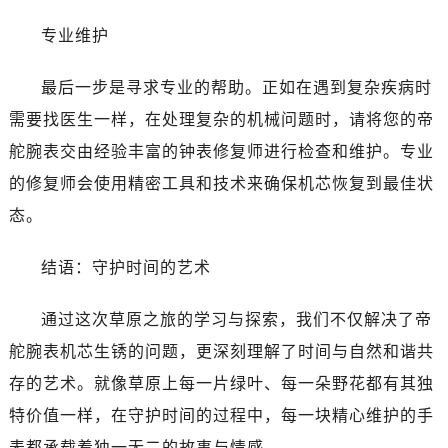
黑龙江省牡丹江市东安区太平路帝舵售后服务中心（需提前预约）
专业维护
黑龙江省七台河市桃山区大同街帝舵售后服务中心（需提前预约）
黑龙江省齐齐哈尔市龙沙区龙华路帝舵售后服务中心（需提前预约）
最后一步是寻求专业的帮助。正如在遇到复杂疾病时
黑龙江省双鸭山市尖山区新兴大街帝舵售后服务中心（需提前预约）
需要找医生一样，在处理复杂的机械问题时，请将您的帝
黑龙江省绥化市北林区新华街与康庄路交叉口帝舵售后服务中心（需提前预约）
黑龙江省伊春市伊美区通河路帝舵售后服务中心（需提前预约）
舵腕表交由经验丰富的钟表修复师进行检查和维护。专业
吉林省白城市洮北区明仁南街帝舵售后服务中心（需提前预约）
的修复师会使用精密工具和技术来确保机芯恢复到最佳状
吉林省白山市浑江区浑江大街帝舵售后服务中心（需提前预约）
态。
吉林省吉林市船营区河南街帝舵售后服务中心（需提前预约）
吉林省辽源市龙山区人民大街帝舵售后服务中心（需提前预约）
结语：守护时间的艺术
吉林省梅河口市新华街道梅河大街帝舵售后服务中心（需提前预约）
吉林省四平市铁东区紫气大路与南九经街交汇处帝舵售后服务中心（需提前预约）
通过这次草原之旅的学习与探索，我们不仅解决了帝
吉林省松原市宁江区五环大街帝舵售后服务中心（需提前预约）
舵腕表机芯生锈的问题，更深刻理解了时间与自然和谐共
吉林省通化市东昌区环通乡江南大街帝舵售后服务中心（需提前预约）
存的艺术。就像草原上每一片绿叶、每一朵野花都有其独
吉林省延边市延吉市解放路帝舵售后服务中心（需提前预约）
特价值一样，在守护时间的过程中，每一块精心维护的手
辽宁省鞍山市铁东区站前街帝舵售后服务中心（需提前预约）
表都承载着独一无二的故事与情感。