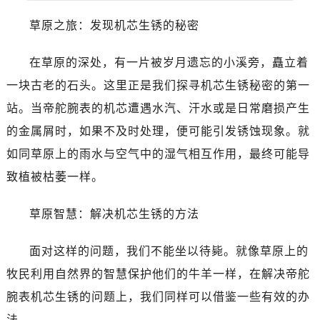
沈阳市沈河区中街路137号亨得利名表服务中心（品牌授权店）1层整层（需提前预约）
草原之旅：发现机芯生锈的秘密
沈阳市沈河区中街路83号亨得利名表服务中心（品牌授权店）1层整层（需提前预约）
乌鲁木齐市天山区红山路26号时代广场（CCMALL）C座17层17-B（需提前预约）
在草原的深处，有一片被岁月遗忘的小溪旁，矗立着
温州市鹿城区锦绣路1067号置信广场10层1015室（需提前预约）
一块古老的石头。这里正是我们探寻机芯生锈秘密的第一
哈尔滨市道里区友谊西路600号富力中心T2座写字楼29层03室（需提前预约）
大连市中山区人民路15号国际金融大厦7层G室（需提前预约）
站。当帝舵腕表的机芯遭遇水汽、汗水或是日常磨损产生
佛山市禅城区季华五路57号万科金融中心C座12层1205室（需提前预约）
的金属屑时，如果不及时处理，便可能引发锈蚀现象。就
东莞市东城街道鸿福东路1号民盈国贸中心T1写字楼9层907室（需提前预约）
如同草原上的雨水与空气中的湿气相互作用，最终可能导
无锡市梁溪区人民中路139号恒隆广场写字楼1座11层1104室（需提前预约）
致植被枯萎一样。
南通市崇川区工农路57号圆融广场写字楼16层1603室（需提前预约）
苏州市苏州工业园区星港街199号苏州中心办公楼C座22层08室（需提前预约）
草原智慧：解决机芯生锈的方法
武汉市江汉区解放大道686号世界贸易大厦38层09室（需提前预约）
南宁市青秀区金湖路59号地王大厦12楼1224室（需提前预约）
面对这样的问题，我们不能坐以待毙。就像草原上的
合肥市蜀山区潜山路111号万象城华润大厦B座12楼03室（需提前预约）
牧民利用自然界的智慧保护他们的牛羊一样，在解决帝舵
泉州市丰泽区宝洲路729号浦西万达中心写字楼A座7楼709室（需提前预约）
腕表机芯生锈的问题上，我们同样可以借鉴一些有效的办
青岛市南区山东路6号华润大厦B座22层04室（需提前预约）
法。