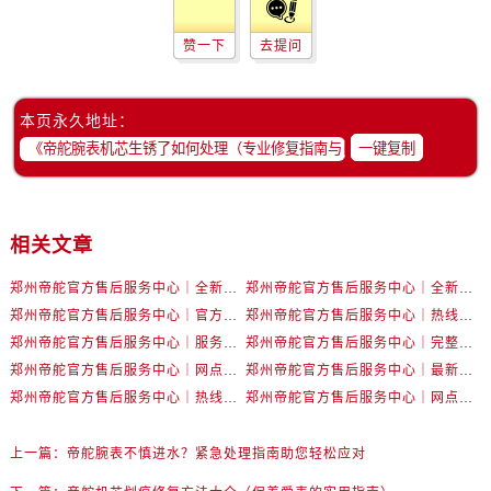
内蒙古自治区阿拉善盟市左旗土尔扈特大街帝舵售后服务中心（需提前预约）
内蒙古自治区巴彦淖尔市临河区新华街帝舵售后服务中心（需提前预约）
赞一下
去提问
内蒙古自治区包头市青山区幸福路甲3号王府井百货名表维修帝舵售后服务中心（需提前预约）
内蒙古自治区赤峰市红山区哈达街帝舵售后服务中心（需提前预约）
本页永久地址：
内蒙古自治区鄂尔多斯市东胜区伊金霍洛街帝舵售后服务中心（需提前预约）
一键复制
内蒙古自治区呼伦贝尔市海拉尔区中央街帝舵售后服务中心（需提前预约）
内蒙古自治区通辽市科尔沁区明仁大街帝舵售后服务中心（需提前预约）
内蒙古自治区乌海市海勃湾区人民南路帝舵售后服务中心（需提前预约）
相关文章
内蒙古自治区乌兰察布市集宁区恩和大街帝舵售后服务中心（需提前预约）
内蒙古自治区锡林郭勒盟市锡林浩特市光明街与额尔敦路交叉口帝舵售后服务中心（需提前预约）
郑州帝舵官方售后服务中心｜全新维修地址和客服热线权威信息公示（2026年7月最新）
郑州帝舵官方售后服务中心｜全新热线和维修地址权威信息公示（2026年7月最新）
内蒙古自治区兴安盟市乌兰浩特市兴安大街帝舵售后服务中心（需提前预约）
郑州帝舵官方售后服务中心｜官方电话和网点地址权威信息公示（2026年7月最新）
郑州帝舵官方售后服务中心｜热线电话及门店地址权威信息公示（2026年7月最新）
郑州帝舵官方售后服务中心｜服务热线与详细地址权威信息公示（2026年7月最新）
郑州帝舵官方售后服务中心｜完整地址与售后热线权威信息公示（2026年7月最新）
山西省大同市平城区迎宾街帝舵售后服务中心（需提前预约）
郑州帝舵官方售后服务中心｜网点地址和官方热线权威信息公示（2026年7月最新）
郑州帝舵官方售后服务中心｜最新地址及售后服务热线权威信息公示（2026年7月最新）
山西省晋城市城区黄华街帝舵售后服务中心（需提前预约）
郑州帝舵官方售后服务中心｜热线电话与门店地址权威信息公示（2026年7月最新）
郑州帝舵官方售后服务中心｜网点地址及24小时热线权威信息公示（2026年7月最新）
山西省晋中市榆次区顺城街帝舵售后服务中心（需提前预约）
山西省临汾市尧都区解放路帝舵售后服务中心（需提前预约）
上一篇：
帝舵腕表不慎进水？紧急处理指南助您轻松应对
山西省吕梁市离石区永宁中路与建设街交叉口帝舵售后服务中心（需提前预约）