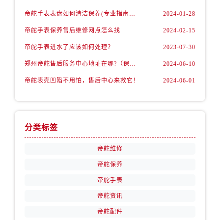
安徽省六安市金安区解放中路帝舵售后服务中心（需提前预约）
帝舵手表表盘如何清洁保养(专业指南分享)
2024-01-28
安徽省马鞍山市雨山区湖南西路帝舵售后服务中心（需提前预约）
帝舵手表保养售后维修网点怎么找
2024-02-15
安徽省宿州市埇桥区人民中路帝舵售后服务中心（需提前预约）
安徽省铜陵市铜官区石城大道帝舵售后服务中心（需提前预约）
帝舵手表进水了应该如何处理？
2023-07-30
安徽省芜湖市镜湖区中山路步行街帝舵售后服务中心（需提前预约）
郑州帝舵售后服务中心地址在哪?（保养机芯）
2024-06-10
安徽省宣城市宣州区叠嶂西路帝舵售后服务中心（需提前预约）
帝舵表壳凹陷不用怕，售后中心来救它！
2024-06-01
福建省龙岩市新罗区九一南路帝舵售后服务中心（需提前预约）
福建省南平市建阳区人民西路帝舵售后服务中心（需提前预约）
福建省宁德市蕉城区天湖东路帝舵售后服务中心（需提前预约）
分类标签
福建省莆田市城厢区霞林街道荔华东大道帝舵售后服务中心（需提前预约）
福建省三明市三元区东乾二路帝舵售后服务中心（需提前预约）
帝舵维修
福建省漳州市龙文区步港路帝舵售后服务中心（需提前预约）
帝舵保养
江苏省常州市新北区龙锦路1590号现代传媒中心5号楼10层1008室帝舵售后服务中心（需提前预约）
帝舵手表
江苏省淮安市清江浦区淮海北路帝舵售后服务中心（需提前预约）
帝舵资讯
江苏省连云港市海州区通灌北路帝舵售后服务中心（需提前预约）
江苏省南京市秦淮区中山南路1号南京中心22层22-C1-C3室帝舵售后服务中心（需提前预约）
帝舵配件