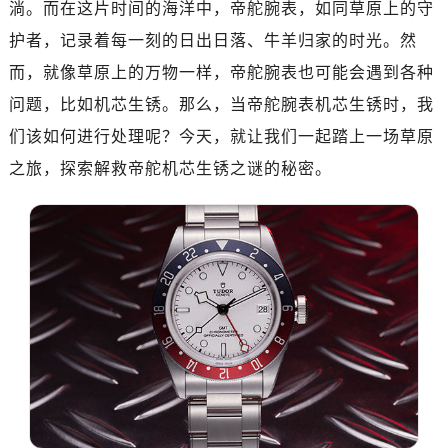
淌。而在这片时间的海洋中，帝舵腕表，如同草原上的守
金华市金东区东市南街777号金华万达广场写字楼4号楼22层2209室（需提前预约）
绍兴市越城区胜利东路379号世茂天际中心写字楼8层805室（需提前预约）
护者，记录着每一刻的日出日落、牛羊归家的时光。然
嘉兴市南湖区广益路705号嘉兴世界贸易中心写字楼A座13层1304室（需提前预约）
而，就像草原上的万物一样，帝舵腕表也可能会遇到各种
南昌市红谷滩新区红谷中大道998号绿地双子塔（中央广场）A1座办公楼14层07室（需提前预约）
问题，比如机芯生锈。那么，当帝舵腕表机芯生锈时，我
济南市历下区经十路11111号华润中心写字楼（万象城）15层1508室（需提前预约）
们该如何进行处理呢？今天，就让我们一起踏上一场草原
广州市天河区天河路230号万菱汇国际中心写字楼A塔7层704室（需提前预约）
之旅，探索解救帝舵机芯生锈之谜的秘密。
广州市越秀区环市东路371-375号世界贸易中心大厦南塔写字楼15层07室（需提前预约）
深圳市罗湖区深南东路5001号华润大厦写字楼17层1701室（需提前预约）
惠州市惠城区江北文昌一路7号华贸大厦写字楼1座30层05室（需提前预约）
厦门市思明区湖滨东路95号华润大厦写字楼B座11层1104室（需提前预约）
福州市鼓楼区五四路128-1号恒力城写字楼15层03室（需提前预约）
成都市锦江区人民东路6号SAC东原中心写字楼24层2406B室（需提前预约）
重庆市江北区观音桥步行街2号融恒时代广场写字楼9层902室（需提前预约）
长沙市芙蓉区定王台街道建湘路393号世茂环球金融中心写字楼（芙蓉广场）10层13室（需提前预约）
郑州市二七区铭功路10号华润大厦写字楼29层2905室（需提前预约）
太原市迎泽区解放路15号亨得利名表服务中心（品牌授权店）3层整层（需提前预约）