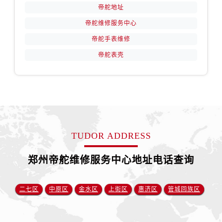
江苏省宿迁市宿城区西湖路帝舵售后服务中心（需提前预约）
帝舵地址
江苏省泰州市海陵区永定东路399号置地商务中心东塔（华润万象城）17层1706室帝舵售后服务中心（需提前预约）
帝舵维修服务中心
江苏省徐州市鼓楼区淮海东路29号苏宁广场IFC国际金融中心35层3508室帝舵售后服务中心（需提前预约）
帝舵手表维修
江苏省盐城市盐都区世纪大道5号盐城金融城写字楼1号楼16层1604室帝舵售后服务中心（需提前预约）
帝舵表壳
江苏省扬州市邗江区国展路29号星耀天地写字楼1号楼18层1803室帝舵售后服务中心（需提前预约）
江苏省镇江市京口区中山东路帝舵售后服务中心（需提前预约）
江西省抚州市临川区赣东大道帝舵售后服务中心（需提前预约）
江西省赣州市章贡区文清路帝舵售后服务中心（需提前预约）
江西省吉安市吉州区井冈山大道帝舵售后服务中心（需提前预约）
江西省景德镇市珠山区珠山中路帝舵售后服务中心（需提前预约）
TUDOR ADDRESS
江西省九江市浔阳区浔阳路帝舵售后服务中心（需提前预约）
江西省南昌市红谷滩新区红谷中大道998号绿地双子塔（中央广场）A1座办公楼14层1407室帝舵售后服务中心（需提前预约）
郑州帝舵维修服务中心地址电话查询
江西省萍乡市安源区萍安北大道与康庄路交叉口帝舵售后服务中心（需提前预约）
江西省上饶市信州区滨江西路帝舵售后服务中心（需提前预约）
二七区
中原区
金水区
上街区
惠济区
管城回族区
江西省新余市渝水区北湖西路帝舵售后服务中心（需提前预约）
江西省宜春市袁州区中山中路帝舵售后服务中心（需提前预约）