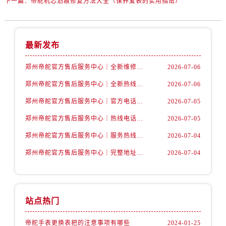
下一篇：
帝舵机芯划痕修复方法大全（保养爱表的实用指南）
山西省朔州市朔城区怡西路与鄯阳西街交汇处帝舵售后服务中心（需提前预约）
山西省忻州市忻府区和平东街与七一南路交叉口帝舵售后服务中心（需提前预约）
山西省阳泉市郊区平阳东街与新城大道交叉口帝舵售后服务中心（需提前预约）
最新发布
山西省运城市盐湖区河东街帝舵售后服务中心（需提前预约）
山西省长治市潞州区英雄中路帝舵售后服务中心（需提前预约）
郑州帝舵官方售后服务中心｜全新维修地址和客服热线权威信息公示（2026年7月最新）
2026-07-06
山西省太原市迎泽区迎泽街道解放路15号亨得利名表维修授权店3楼帝舵售后服务中心（需提前预约）
郑州帝舵官方售后服务中心｜全新热线和维修地址权威信息公示（2026年7月最新）
2026-07-06
天津市和平区赤峰道136号天津国际金融中心26层2603室帝舵售后服务中心（需提前预约）
郑州帝舵官方售后服务中心｜官方电话和网点地址权威信息公示（2026年7月最新）
2026-07-05
安徽省安庆市迎江区人民路帝舵售后服务中心（需提前预约）
安徽省蚌埠市蚌山区淮河路帝舵售后服务中心（需提前预约）
郑州帝舵官方售后服务中心｜热线电话及门店地址权威信息公示（2026年7月最新）
2026-07-05
安徽省亳州市谯城区魏武大道帝舵售后服务中心（需提前预约）
郑州帝舵官方售后服务中心｜服务热线与详细地址权威信息公示（2026年7月最新）
2026-07-04
安徽省池州市贵池区长江路帝舵售后服务中心（需提前预约）
郑州帝舵官方售后服务中心｜完整地址与售后热线权威信息公示（2026年7月最新）
2026-07-04
安徽省滁州市琅琊区南谯北路帝舵售后服务中心（需提前预约）
安徽省阜阳市颍州区颍州北路帝舵售后服务中心（需提前预约）
安徽省淮北市相山区淮海路帝舵售后服务中心（需提前预约）
站点热门
安徽省淮南市田家庵区国庆中路帝舵售后服务中心（需提前预约）
安徽省黄山市屯溪区黄山西路帝舵售后服务中心（需提前预约）
帝舵手表更换表把的注意事项有哪些
2024-01-25