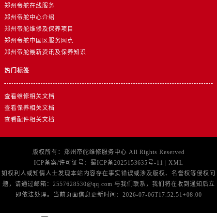
浙江省湖州市吴兴区劳动路帝舵售后服务中心（需提前预约）
郑州帝舵在线服务
浙江省嘉兴市南湖区广益路705号嘉兴世界贸易中心A座13层1304室帝舵售后服务中心（需提前预约）
郑州帝舵中心介绍
郑州帝舵维修及保养项目
浙江省金华市金东区东市南街777号金华万达广场4号楼22楼2209室帝舵售后服务中心（需提前预约）
郑州帝舵中国区服务网点
浙江省丽水市莲都区解放街帝舵售后服务中心（需提前预约）
郑州帝舵最新资讯及保养知识
浙江省宁波市江北区大闸南路500号来福士广场办公楼20层2009室帝舵售后服务中心（需提前预约）
热门标签
浙江省衢州市柯城区上街帝舵售后服务中心（需提前预约）
浙江省绍兴市越城区胜利东路379号世茂天际中心写字楼8层805室帝舵售后服务中心（需提前预约）
查看维修相关文档
浙江省舟山市定海区解放东路帝舵售后服务中心（需提前预约）
查看保养相关文档
澳门特别行政区大堂区议事亭前地（新马路）帝舵售后服务中心（需提前预约）
查看配件相关文档
澳门特别行政区风顺堂区南湾大马路帝舵售后服务中心（需提前预约）
澳门特别行政区花地玛堂区关闸广场帝舵售后服务中心（需提前预约）
版权所有：
郑州帝舵维修服务中心
All Rights Reserved
澳门特别行政区花王堂区大三巴商圈帝舵售后服务中心（需提前预约）
ICP备案/许可证号：
蜀ICP备2025153635号-11
|
XML
澳门特别行政区嘉模堂区官也街帝舵售后服务中心（需提前预约）
如权利人或知情人士发现本站内容存在事实错误或涉及版权、名誉权等侵权问
澳门省路氹城市金光大道帝舵售后服务中心（需提前预约）
题，请通过邮箱：2557628530@qq.com 与我们联系，我们将在收到通知后立
澳门特别行政区望德堂区塔石广场帝舵售后服务中心（需提前预约）
即依法处理。当前页面信息更新时间：2026-07-06T17:52:51+08:00
福建省福州市鼓楼区五四路128-1号恒力城写字楼15层03室帝舵售后服务中心（需提前预约）