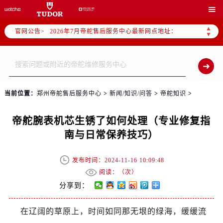
2026年7月帝舵全国官方售后客户服务热线：400-801-5381

帝舵官方全国统一服务热线400-801-5381，服务覆盖中国大陆、香港、澳门、台湾全部区域（非大陆需加拨“+86”）
▲
官网公告>
2026年7月帝舵售后服务中心最新网点地址：
▼
北京市东城区东长安街1号东方广场写字楼W3座6层602室（需提前预约）
北京市朝阳区建国门外大街甲6号华熙国际中心写字楼D座11层1102室（需提前预约）
天津市和平区赤峰道136号天津国际金融中心写字楼26层2603室（需提前预约）
上海市徐汇区虹桥路3号港汇中心写字楼2座37层3705室（需提前预约）
当前位置：
郑州帝舵售后服务中心
>
新闻/知识/问答
>
帝舵知识
>
上海市黄浦区南京东路299号宏伊国际广场写字楼8层806室（需提前预约）
南京市秦淮区中山南路1号（新街口）南京中心写字楼22层C1-1室（需提前预约）
帝舵腕表机芯生锈了如何处理（专业修复指
常州市新北区龙锦路1590号现代传媒中心写字楼5号楼10层1008室（需提前预约）
南与日常保养技巧）
徐州市鼓楼区淮海东路29号苏宁广场IFC国际金融中心写字楼35层3508室（需提前预约）
扬州市邗江区国展路29号星耀天地写字楼1号楼18层1803室（需提前预约）
发布时间：2024-11-16 10:09:48
盐城市盐都区世纪大道5号盐城金融城写字楼1号楼16层1604室（需提前预约）
阅读：（
次）
泰州市海陵区永定东路399号置地商务中心东塔写字楼（华润万象城）17层1706室（需提前预约）
分享到：
宁波市江北区大闸南路500号来福士广场办公楼20层2009室（需提前预约）
在辽阔的草原上，时间如同那无垠的绿海，缓缓流
杭州市上城区钱江路1366号华润大厦写字楼A座5层503-5室（需提前预约）