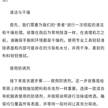
烟台市芝罘区胜利路139号万达金融中心A座907室（需提前预约）
长春市朝阳区西安大路727号中银大厦A座(旺进大厦)18层09室（需提前预约）
清洁与干燥
贵阳市南明区都司高架桥路33号亨特国际金融中心14楼14D（需提前预约）
昆明市盘龙区北京路928号同德昆明广场写字楼10层06室（需提前预约）
首先，我们需要为我们的“患者”进行一次彻底的清洁
石家庄市长安区中山东路39号勒泰中心写字楼B座13层07室（需提前预约）
和干燥处理。就像在雨后为草地除湿一样，在清理机芯之
西安市碑林区南关正街88号华侨城长安国际中心E座6楼10室（需提前预约）
前，请确保手腕和环境都是干燥的。使用专业工具轻轻清
海口市龙华区金贸东路5号海口华润大厦B座17层1707室（需提前预约）
除表面和内部可能存在的污垢和水分，并用干净、柔软的
唐山市路南区新华东道100号万达广场写字楼A座10层1002室（需提前预约）
布料轻轻擦拭。
台州市椒江区东海大道1800号腾达中心东1幢20楼2002室（需提前预约）
内蒙古自治区呼和浩特市玉泉区大学西街70号华润万象城写字楼（鄂尔多斯大厦）23层2326室（需提前预约）
使用防锈剂
甘肃省兰州市七里河区西津西路16号兰州中心写字楼21层2102室（需提前预约）
黑龙江省大庆市萨尔图区会战大街帝舵售后服务中心（需提前预约）
接下来是关键步骤——使用防锈剂。这一步就像是给
黑龙江省鹤岗市向阳区红军路帝舵售后服务中心（需提前预约）
草原上的植物施加肥料和杀虫剂一样重要。选择一款适合
黑龙江省黑河市爱辉区中央街帝舵售后服务中心（需提前预约）
帝舵腕表使用的防锈剂，并按照说明进行涂抹或喷洒。确
黑龙江省鸡西市鸡冠区红军路帝舵售后服务中心（需提前预约）
黑龙江省佳木斯市向阳区长安路帝舵售后服务中心（需提前预约）
保均匀覆盖所有表面，并等待一段时间让其充分吸收。