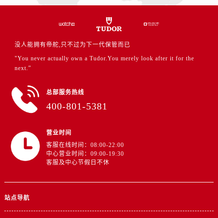
江西省鹰潭市月湖区胜利东路帝舵售后服务中心（需提前预约）
山东省德州市德城区东风中路帝舵售后服务中心（需提前预约）
山东省东营市东营区济南路帝舵售后服务中心（需提前预约）
山东省济南市历下区经十路11111号华润中心写字楼（万象城）15层1508室帝舵售后服务中心（需提前预约）
没人能拥有帝舵,只不过为下一代保管而已
山东省济宁市任城区太白楼路帝舵售后服务中心（需提前预约）
"You never actually own a Tudor.You merely look after it for the
next.”
山东省莱芜市文化南路8号银座商城名表维修一楼名表维修帝舵售后服务中心（需提前预约）
山东省临沂市兰山区解放路帝舵售后服务中心（需提前预约）
总部服务热线
山东省日照市东港区烟台路帝舵售后服务中心（需提前预约）
400-801-5381
山东省泰安市泰山区财源街道泰山大街帝舵售后服务中心（需提前预约）
山东省威海市环翠区新威海路89号振华商厦一楼名表维修帝舵售后服务中心（需提前预约）
营业时间
山东省潍坊市奎文区东风东街帝舵售后服务中心（需提前预约）
客服在线时间：08:00-22:00
山东省枣庄市滕州市北辛路与善国路交叉口帝舵售后服务中心（需提前预约）
中心营业时间：09:00-19:30
客服及中心节假日不休
山东省淄博市张店区金晶大道帝舵售后服务中心（需提前预约）
上海市黄浦区南京东路299号宏伊国际广场写字楼8层806室帝舵售后服务中心（需提前预约）
上海市徐汇区虹桥路3号港汇中心2座37层3705室帝舵售后服务中心（需提前预约）
站点导航
浙江省杭州市上城区钱江路1366号华润大厦A座5层503-5室帝舵售后服务中心（需提前预约）