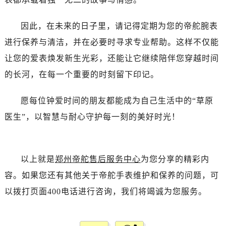
辽宁省本溪市平山区胜利路帝舵售后服务中心（需提前预约）
辽宁省朝阳市双塔区新华路帝舵售后服务中心（需提前预约）
因此，在未来的日子里，请记得定期为您的帝舵腕表
辽宁省丹东市振兴区七经街帝舵售后服务中心（需提前预约）
进行保养与清洁，并在必要时寻求专业帮助。这样不仅能
辽宁省抚顺市新抚区东一路帝舵售后服务中心（需提前预约）
让您的爱表焕发新生光彩，还能让它继续陪伴您穿越时间
辽宁省阜新市海州区解放大街帝舵售后服务中心（需提前预约）
的长河，在每一个重要的时刻留下印记。
辽宁省葫芦岛市连山区中央路帝舵售后服务中心（需提前预约）
辽宁省锦州市古塔区中央大街帝舵售后服务中心（需提前预约）
愿每位钟爱时间的朋友都能成为自己生活中的“草原
辽宁省辽阳市白塔区新运大街帝舵售后服务中心（需提前预约）
医生”，以智慧与耐心守护每一刻的美好时光！
辽宁省盘锦市兴隆台区石油大街帝舵售后服务中心（需提前预约）
辽宁省铁岭市银州区南马路帝舵售后服务中心（需提前预约）
辽宁省营口市站前区市府路与渤海大街交叉口帝舵售后服务中心（需提前预约）
以上就是
郑州帝舵售后服务中心
为您分享的精彩内
辽宁省沈阳市沈河区中街路137号亨得利名表维修授权店1楼帝舵售后服务中心（需提前预约）
辽宁省沈阳市沈河区中街路83号亨得利名表维修授权店1楼帝舵售后服务中心（需提前预约）
容。如果您还有其他关于帝舵手表维护和保养的问题，可
北京市朝阳区建国门外大街甲6号华熙国际中心D座11层1102室帝舵售后服务中心（需提前预约）
以拨打页面400电话进行咨询，我们将竭诚为您服务。
北京市东城区东长安街1号王府井东方广场W3座6层602室帝舵售后服务中心（需提前预约）
河北省保定市竞秀区朝阳北大街北国先天下帝舵售后服务中心（需提前预约）