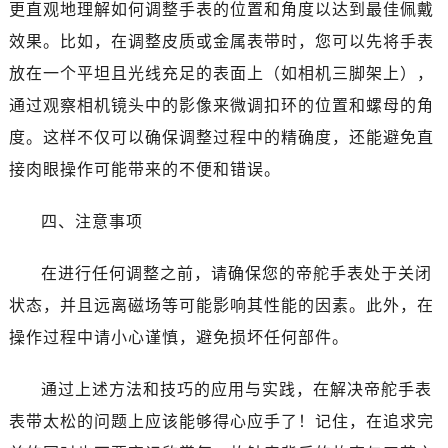
黑龙江省七台河市桃山区大同街帝舵售后服务中心（需提前预约）
更直观地理解如何调整手表的位置和角度以达到最佳佩戴
黑龙江省齐齐哈尔市龙沙区龙华路帝舵售后服务中心（需提前预约）
效果。比如，在调整皮质或金属表带时，您可以先将手表
黑龙江省双鸭山市尖山区新兴大街帝舵售后服务中心（需提前预约）
放在一个平坦且光线充足的表面上（如相机三脚架上），
黑龙江省绥化市北林区新华街与康庄路交叉口帝舵售后服务中心（需提前预约）
通过观察相机镜头中的影像来微调扣环的位置和螺母的角
黑龙江省伊春市伊美区通河路帝舵售后服务中心（需提前预约）
度。这样不仅可以确保调整过程中的精确度，还能避免直
吉林省白城市洮北区明仁南街帝舵售后服务中心（需提前预约）
接肉眼操作可能带来的不便和错误。
吉林省白山市浑江区浑江大街帝舵售后服务中心（需提前预约）
吉林省吉林市船营区河南街帝舵售后服务中心（需提前预约）
四、注意事项
吉林省辽源市龙山区人民大街帝舵售后服务中心（需提前预约）
吉林省梅河口市新华街道梅河大街帝舵售后服务中心（需提前预约）
在进行任何调整之前，请确保您的帝舵手表处于关闭
吉林省四平市铁东区紫气大路与南九经街交汇处帝舵售后服务中心（需提前预约）
状态，并且远离磁场等可能影响其性能的因素。此外，在
吉林省松原市宁江区五环大街帝舵售后服务中心（需提前预约）
操作过程中请小心谨慎，避免损坏任何部件。
吉林省通化市东昌区环通乡江南大街帝舵售后服务中心（需提前预约）
吉林省延边市延吉市解放路帝舵售后服务中心（需提前预约）
通过上述方法和技巧的应用与实践，在解决帝舵手表
辽宁省鞍山市铁东区站前街帝舵售后服务中心（需提前预约）
表带太松的问题上应该能够得心应手了！记住，在追求完
辽宁省本溪市平山区胜利路帝舵售后服务中心（需提前预约）