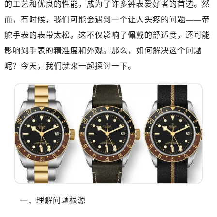
的工艺和优良的性能，成为了许多钟表爱好者的首选。然
绍兴市越城区胜利东路379号世茂天际中心写字楼8层805室（需提前预约）
嘉兴市南湖区广益路705号嘉兴世界贸易中心写字楼A座13层1304室（需提前预约）
而，有时候，我们可能会遇到一个让人头疼的问题——帝
南昌市红谷滩新区红谷中大道998号绿地双子塔（中央广场）A1座办公楼14层07室（需提前预约）
舵手表的表带太松。这不仅影响了佩戴的舒适度，还可能
济南市历下区经十路11111号华润中心写字楼（万象城）15层1508室（需提前预约）
影响到手表的精准度和外观。那么，如何解决这个问题
广州市天河区天河路230号万菱汇国际中心写字楼A塔7层704室（需提前预约）
呢？今天，我们就来一起探讨一下。
广州市越秀区环市东路371-375号世界贸易中心大厦南塔写字楼15层07室（需提前预约）
深圳市罗湖区深南东路5001号华润大厦写字楼17层1701室（需提前预约）
惠州市惠城区江北文昌一路7号华贸大厦写字楼1座30层05室（需提前预约）
厦门市思明区湖滨东路95号华润大厦写字楼B座11层1104室（需提前预约）
福州市鼓楼区五四路128-1号恒力城写字楼15层03室（需提前预约）
成都市锦江区人民东路6号SAC东原中心写字楼24层2406B室（需提前预约）
重庆市江北区观音桥步行街2号融恒时代广场写字楼9层902室（需提前预约）
长沙市芙蓉区定王台街道建湘路393号世茂环球金融中心写字楼（芙蓉广场）10层13室（需提前预约）
郑州市二七区铭功路10号华润大厦写字楼29层2905室（需提前预约）
太原市迎泽区解放路15号亨得利名表服务中心（品牌授权店）3层整层（需提前预约）
一、理解问题根源
沈阳市沈河区中街路137号亨得利名表服务中心（品牌授权店）1层整层（需提前预约）