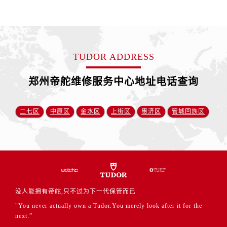
江苏省泰州市海陵区永定东路399号置地商务中心东塔（华润万象城）17层1706室帝舵售后服务中心（需提前预约）
江苏省徐州市鼓楼区淮海东路29号苏宁广场IFC国际金融中心35层3508室帝舵售后服务中心（需提前预约）
江苏省盐城市盐都区世纪大道5号盐城金融城写字楼1号楼16层1604室帝舵售后服务中心（需提前预约）
江苏省扬州市邗江区国展路29号星耀天地写字楼1号楼18层1803室帝舵售后服务中心（需提前预约）
TUDOR ADDRESS
江苏省镇江市京口区中山东路帝舵售后服务中心（需提前预约）
江西省抚州市临川区赣东大道帝舵售后服务中心（需提前预约）
郑州帝舵维修服务中心地址电话查询
江西省赣州市章贡区文清路帝舵售后服务中心（需提前预约）
江西省吉安市吉州区井冈山大道帝舵售后服务中心（需提前预约）
二七区
中原区
金水区
上街区
惠济区
管城回族区
江西省景德镇市珠山区珠山中路帝舵售后服务中心（需提前预约）
江西省九江市浔阳区浔阳路帝舵售后服务中心（需提前预约）
江西省南昌市红谷滩新区红谷中大道998号绿地双子塔（中央广场）A1座办公楼14层1407室帝舵售后服务中心（需提前预约）
江西省萍乡市安源区萍安北大道与康庄路交叉口帝舵售后服务中心（需提前预约）
江西省上饶市信州区滨江西路帝舵售后服务中心（需提前预约）
江西省新余市渝水区北湖西路帝舵售后服务中心（需提前预约）
没人能拥有帝舵,只不过为下一代保管而已
江西省宜春市袁州区中山中路帝舵售后服务中心（需提前预约）
"You never actually own a Tudor.You merely look after it for the
next.”
江西省鹰潭市月湖区胜利东路帝舵售后服务中心（需提前预约）