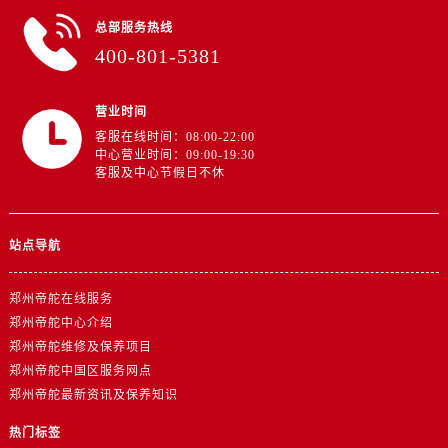
山东省德州市德城区东风中路帝舵售后服务中心（需提前预约）
总部服务热线
山东省东营市东营区济南路帝舵售后服务中心（需提前预约）
400-801-5381
山东省济南市历下区经十路11111号华润中心写字楼（万象城）15层1508室帝舵售后服务中心（需提前预约）
山东省济宁市任城区太白楼路帝舵售后服务中心（需提前预约）
营业时间
山东省莱芜市文化南路8号银座商城名表维修一楼名表维修帝舵售后服务中心（需提前预约）
客服在线时间：08:00-22:00
山东省临沂市兰山区解放路帝舵售后服务中心（需提前预约）
中心营业时间：09:00-19:30
客服及中心节假日不休
山东省日照市东港区烟台路帝舵售后服务中心（需提前预约）
山东省泰安市泰山区财源街道泰山大街帝舵售后服务中心（需提前预约）
山东省威海市环翠区新威海路89号振华商厦一楼名表维修帝舵售后服务中心（需提前预约）
站点导航
山东省潍坊市奎文区东风东街帝舵售后服务中心（需提前预约）
山东省枣庄市滕州市北辛路与善国路交叉口帝舵售后服务中心（需提前预约）
郑州帝舵在线服务
山东省淄博市张店区金晶大道帝舵售后服务中心（需提前预约）
郑州帝舵中心介绍
上海市黄浦区南京东路299号宏伊国际广场写字楼8层806室帝舵售后服务中心（需提前预约）
郑州帝舵维修及保养项目
上海市徐汇区虹桥路3号港汇中心2座37层3705室帝舵售后服务中心（需提前预约）
郑州帝舵中国区服务网点
郑州帝舵最新资讯及保养知识
浙江省杭州市上城区钱江路1366号华润大厦A座5层503-5室帝舵售后服务中心（需提前预约）
浙江省湖州市吴兴区劳动路帝舵售后服务中心（需提前预约）
热门标签