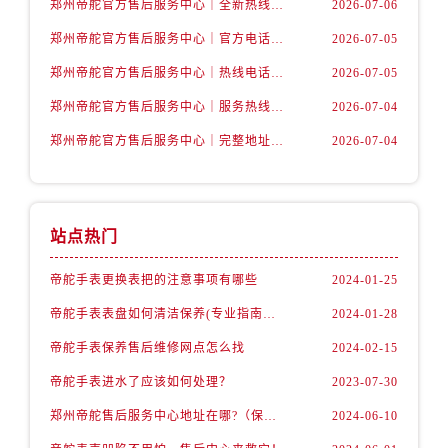
郑州帝舵官方售后服务中心｜全新热线和维修地址权威信息公示（2026年7月最新）
2026-07-06
山西省忻州市忻府区和平东街与七一南路交叉口帝舵售后服务中心（需提前预约）
山西省阳泉市郊区平阳东街与新城大道交叉口帝舵售后服务中心（需提前预约）
郑州帝舵官方售后服务中心｜官方电话和网点地址权威信息公示（2026年7月最新）
2026-07-05
山西省运城市盐湖区河东街帝舵售后服务中心（需提前预约）
郑州帝舵官方售后服务中心｜热线电话及门店地址权威信息公示（2026年7月最新）
2026-07-05
山西省长治市潞州区英雄中路帝舵售后服务中心（需提前预约）
郑州帝舵官方售后服务中心｜服务热线与详细地址权威信息公示（2026年7月最新）
2026-07-04
山西省太原市迎泽区迎泽街道解放路15号亨得利名表维修授权店3楼帝舵售后服务中心（需提前预约）
郑州帝舵官方售后服务中心｜完整地址与售后热线权威信息公示（2026年7月最新）
2026-07-04
天津市和平区赤峰道136号天津国际金融中心26层2603室帝舵售后服务中心（需提前预约）
安徽省安庆市迎江区人民路帝舵售后服务中心（需提前预约）
安徽省蚌埠市蚌山区淮河路帝舵售后服务中心（需提前预约）
安徽省亳州市谯城区魏武大道帝舵售后服务中心（需提前预约）
站点热门
安徽省池州市贵池区长江路帝舵售后服务中心（需提前预约）
帝舵手表更换表把的注意事项有哪些
2024-01-25
安徽省滁州市琅琊区南谯北路帝舵售后服务中心（需提前预约）
帝舵手表表盘如何清洁保养(专业指南分享)
2024-01-28
安徽省阜阳市颍州区颍州北路帝舵售后服务中心（需提前预约）
安徽省淮北市相山区淮海路帝舵售后服务中心（需提前预约）
帝舵手表保养售后维修网点怎么找
2024-02-15
安徽省淮南市田家庵区国庆中路帝舵售后服务中心（需提前预约）
帝舵手表进水了应该如何处理？
2023-07-30
安徽省黄山市屯溪区黄山西路帝舵售后服务中心（需提前预约）
郑州帝舵售后服务中心地址在哪?（保养机芯）
2024-06-10
安徽省六安市金安区解放中路帝舵售后服务中心（需提前预约）