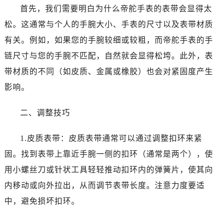
沈阳市沈河区中街路83号亨得利名表服务中心（品牌授权店）1层整层（需提前预约）
首先，我们需要明白为什么帝舵手表的表带会显得太
乌鲁木齐市天山区红山路26号时代广场（CCMALL）C座17层17-B（需提前预约）
松。这通常与个人的手腕大小、手表的尺寸以及表带材质
温州市鹿城区锦绣路1067号置信广场10层1015室（需提前预约）
有关。例如，如果您的手腕较细或较粗，而帝舵手表的手
哈尔滨市道里区友谊西路600号富力中心T2座写字楼29层03室（需提前预约）
链尺寸与您的手腕不匹配，自然就会显得松垮。此外，表
大连市中山区人民路15号国际金融大厦7层G室（需提前预约）
带材质的不同（如皮质、金属或橡胶）也会对紧固度产生
佛山市禅城区季华五路57号万科金融中心C座12层1205室（需提前预约）
东莞市东城街道鸿福东路1号民盈国贸中心T1写字楼9层907室（需提前预约）
影响。
无锡市梁溪区人民中路139号恒隆广场写字楼1座11层1104室（需提前预约）
二、调整技巧
南通市崇川区工农路57号圆融广场写字楼16层1603室（需提前预约）
苏州市苏州工业园区星港街199号苏州中心办公楼C座22层08室（需提前预约）
1.皮质表带：皮质表带通常可以通过调整扣环来紧
武汉市江汉区解放大道686号世界贸易大厦38层09室（需提前预约）
固。找到表带上靠近手腕一侧的扣环（通常是两个），使
南宁市青秀区金湖路59号地王大厦12楼1224室（需提前预约）
合肥市蜀山区潜山路111号万象城华润大厦B座12楼03室（需提前预约）
用小螺丝刀或针状工具轻轻推动扣环内的弹簧片，使其向
泉州市丰泽区宝洲路729号浦西万达中心写字楼A座7楼709室（需提前预约）
内移动或向外拉出，从而调节表带长度。注意力度要适
青岛市南区山东路6号华润大厦B座22层04室（需提前预约）
中，避免损坏扣环。
烟台市芝罘区胜利路139号万达金融中心A座907室（需提前预约）