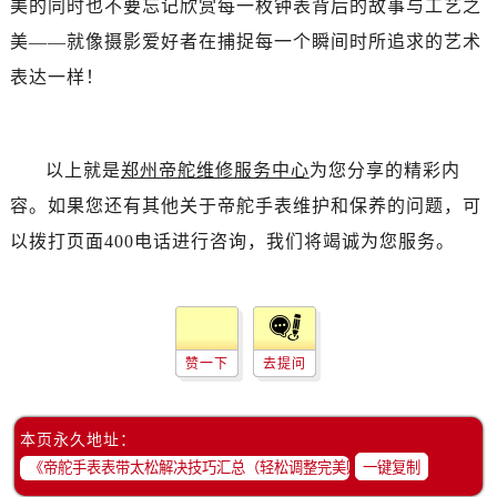
美的同时也不要忘记欣赏每一枚钟表背后的故事与工艺之
辽宁省朝阳市双塔区新华路帝舵售后服务中心（需提前预约）
辽宁省丹东市振兴区七经街帝舵售后服务中心（需提前预约）
美——就像摄影爱好者在捕捉每一个瞬间时所追求的艺术
辽宁省抚顺市新抚区东一路帝舵售后服务中心（需提前预约）
表达一样！
辽宁省阜新市海州区解放大街帝舵售后服务中心（需提前预约）
辽宁省葫芦岛市连山区中央路帝舵售后服务中心（需提前预约）
辽宁省锦州市古塔区中央大街帝舵售后服务中心（需提前预约）
以上就是
郑州帝舵维修服务中心
为您分享的精彩内
辽宁省辽阳市白塔区新运大街帝舵售后服务中心（需提前预约）
容。如果您还有其他关于帝舵手表维护和保养的问题，可
辽宁省盘锦市兴隆台区石油大街帝舵售后服务中心（需提前预约）
以拨打页面400电话进行咨询，我们将竭诚为您服务。
辽宁省铁岭市银州区南马路帝舵售后服务中心（需提前预约）
辽宁省营口市站前区市府路与渤海大街交叉口帝舵售后服务中心（需提前预约）
辽宁省沈阳市沈河区中街路137号亨得利名表维修授权店1楼帝舵售后服务中心（需提前预约）
辽宁省沈阳市沈河区中街路83号亨得利名表维修授权店1楼帝舵售后服务中心（需提前预约）
赞一下
去提问
北京市朝阳区建国门外大街甲6号华熙国际中心D座11层1102室帝舵售后服务中心（需提前预约）
北京市东城区东长安街1号王府井东方广场W3座6层602室帝舵售后服务中心（需提前预约）
本页永久地址：
河北省保定市竞秀区朝阳北大街北国先天下帝舵售后服务中心（需提前预约）
一键复制
内蒙古自治区阿拉善盟市左旗土尔扈特大街帝舵售后服务中心（需提前预约）