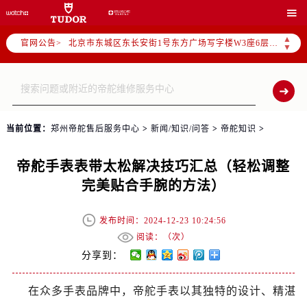
帝舵官方全国统一服务热线400-801-5381，服务覆盖中国大陆、香港、澳门、台湾全部区域（非大陆需加拨“+86”）

2026年7月帝舵售后服务中心最新网点地址：
▲
官网公告>
北京市东城区东长安街1号东方广场写字楼W3座6层602室（需提前预约）
▼
北京市朝阳区建国门外大街甲6号华熙国际中心写字楼D座11层1102室（需提前预约）
天津市和平区赤峰道136号天津国际金融中心写字楼26层2603室（需提前预约）
上海市徐汇区虹桥路3号港汇中心写字楼2座37层3705室（需提前预约）
上海市黄浦区南京东路299号宏伊国际广场写字楼8层806室（需提前预约）
当前位置：
郑州帝舵售后服务中心
>
新闻/知识/问答
>
帝舵知识
>
南京市秦淮区中山南路1号（新街口）南京中心写字楼22层C1-1室（需提前预约）
常州市新北区龙锦路1590号现代传媒中心写字楼5号楼10层1008室（需提前预约）
帝舵手表表带太松解决技巧汇总（轻松调整
徐州市鼓楼区淮海东路29号苏宁广场IFC国际金融中心写字楼35层3508室（需提前预约）
完美贴合手腕的方法）
扬州市邗江区国展路29号星耀天地写字楼1号楼18层1803室（需提前预约）
盐城市盐都区世纪大道5号盐城金融城写字楼1号楼16层1604室（需提前预约）
发布时间：2024-12-23 10:24:56
泰州市海陵区永定东路399号置地商务中心东塔写字楼（华润万象城）17层1706室（需提前预约）
阅读：（
次）
宁波市江北区大闸南路500号来福士广场办公楼20层2009室（需提前预约）
分享到：
杭州市上城区钱江路1366号华润大厦写字楼A座5层503-5室（需提前预约）
在众多手表品牌中，帝舵手表以其独特的设计、精湛
金华市金东区东市南街777号金华万达广场写字楼4号楼22层2209室（需提前预约）