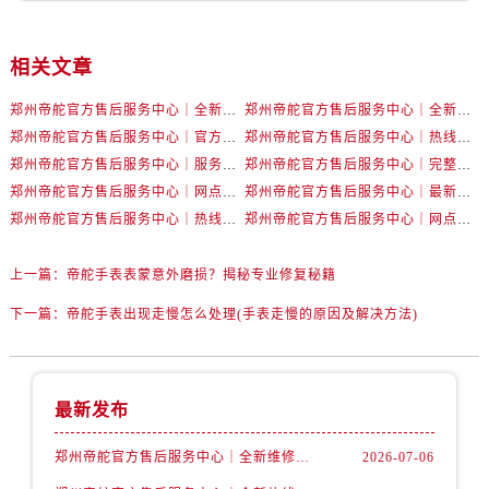
内蒙古自治区巴彦淖尔市临河区新华街帝舵售后服务中心（需提前预约）
内蒙古自治区包头市青山区幸福路甲3号王府井百货名表维修帝舵售后服务中心（需提前预约）
相关文章
内蒙古自治区赤峰市红山区哈达街帝舵售后服务中心（需提前预约）
内蒙古自治区鄂尔多斯市东胜区伊金霍洛街帝舵售后服务中心（需提前预约）
郑州帝舵官方售后服务中心｜全新维修地址和客服热线权威信息公示（2026年7月最新）
郑州帝舵官方售后服务中心｜全新热线和维修地址权威信息公示（2026年7月最新）
内蒙古自治区呼伦贝尔市海拉尔区中央街帝舵售后服务中心（需提前预约）
郑州帝舵官方售后服务中心｜官方电话和网点地址权威信息公示（2026年7月最新）
郑州帝舵官方售后服务中心｜热线电话及门店地址权威信息公示（2026年7月最新）
内蒙古自治区通辽市科尔沁区明仁大街帝舵售后服务中心（需提前预约）
郑州帝舵官方售后服务中心｜服务热线与详细地址权威信息公示（2026年7月最新）
郑州帝舵官方售后服务中心｜完整地址与售后热线权威信息公示（2026年7月最新）
内蒙古自治区乌海市海勃湾区人民南路帝舵售后服务中心（需提前预约）
郑州帝舵官方售后服务中心｜网点地址和官方热线权威信息公示（2026年7月最新）
郑州帝舵官方售后服务中心｜最新地址及售后服务热线权威信息公示（2026年7月最新）
郑州帝舵官方售后服务中心｜热线电话与门店地址权威信息公示（2026年7月最新）
郑州帝舵官方售后服务中心｜网点地址及24小时热线权威信息公示（2026年7月最新）
内蒙古自治区乌兰察布市集宁区恩和大街帝舵售后服务中心（需提前预约）
内蒙古自治区锡林郭勒盟市锡林浩特市光明街与额尔敦路交叉口帝舵售后服务中心（需提前预约）
上一篇：
帝舵手表表蒙意外磨损？揭秘专业修复秘籍
内蒙古自治区兴安盟市乌兰浩特市兴安大街帝舵售后服务中心（需提前预约）
山西省大同市平城区迎宾街帝舵售后服务中心（需提前预约）
下一篇：
帝舵手表出现走慢怎么处理(手表走慢的原因及解决方法)
山西省晋城市城区黄华街帝舵售后服务中心（需提前预约）
山西省晋中市榆次区顺城街帝舵售后服务中心（需提前预约）
山西省临汾市尧都区解放路帝舵售后服务中心（需提前预约）
最新发布
山西省吕梁市离石区永宁中路与建设街交叉口帝舵售后服务中心（需提前预约）
郑州帝舵官方售后服务中心｜全新维修地址和客服热线权威信息公示（2026年7月最新）
2026-07-06
山西省朔州市朔城区怡西路与鄯阳西街交汇处帝舵售后服务中心（需提前预约）