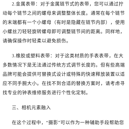
长春市朝阳区西安大路727号中银大厦A座(旺进大厦)18层09室（需提前预约）
2.金属表带：对于金属链节式的表带，您可以通过拧
贵阳市南明区都司高架桥路33号亨特国际金融中心14楼14D（需提前预约）
动每个链节之间的螺母来调整整体长度。通常在每个链节
昆明市盘龙区北京路928号同德昆明广场写字楼10层06室（需提前预约）
的末端都有一个小螺母（有时是隐藏在链节内部），使用
石家庄市长安区中山东路39号勒泰中心写字楼B座13层07室（需提前预约）
小螺丝刀轻轻旋转螺母即可调整链节间的距离。同样地，
西安市碑林区南关正街88号华侨城长安国际中心E座6楼10室（需提前预约）
请确保操作时轻柔以避免损伤。
海口市龙华区金贸东路5号海口华润大厦B座17层1707室（需提前预约）
唐山市路南区新华东道100号万达广场写字楼A座10层1002室（需提前预约）
3.橡胶或塑料表带：对于这类材质的手表表带，在大
台州市椒江区东海大道1800号腾达中心东1幢20楼2002室（需提前预约）
多数情况下是无法通过传统方式调节长度的。但有些高端
内蒙古自治区呼和浩特市玉泉区大学西街70号华润万象城写字楼（鄂尔多斯大厦）23层2326室（需提前预约）
品牌可能会提供可替换式设计或特殊的快速释放装置以适
甘肃省兰州市七里河区西津西路16号兰州中心写字楼21层2102室（需提前预约）
黑龙江省大庆市萨尔图区会战大街帝舵售后服务中心（需提前预约）
应不同手腕大小。在找不到合适的替换方案时，请考虑寻
黑龙江省鹤岗市向阳区红军路帝舵售后服务中心（需提前预约）
找专业的钟表维修服务进行个性化定制。
黑龙江省黑河市爱辉区中央街帝舵售后服务中心（需提前预约）
黑龙江省鸡西市鸡冠区红军路帝舵售后服务中心（需提前预约）
三、相机元素融入
黑龙江省佳木斯市向阳区长安路帝舵售后服务中心（需提前预约）
在这个过程中，“摄影”可以作为一种辅助手段帮助您
黑龙江省牡丹江市东安区太平路帝舵售后服务中心（需提前预约）