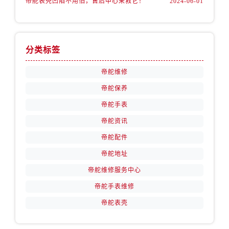
帝舵表壳凹陷不用怕，售后中心来救它！
2024-06-01
安徽省马鞍山市雨山区湖南西路帝舵售后服务中心（需提前预约）
安徽省宿州市埇桥区人民中路帝舵售后服务中心（需提前预约）
安徽省铜陵市铜官区石城大道帝舵售后服务中心（需提前预约）
安徽省芜湖市镜湖区中山路步行街帝舵售后服务中心（需提前预约）
分类标签
安徽省宣城市宣州区叠嶂西路帝舵售后服务中心（需提前预约）
帝舵维修
福建省龙岩市新罗区九一南路帝舵售后服务中心（需提前预约）
帝舵保养
福建省南平市建阳区人民西路帝舵售后服务中心（需提前预约）
福建省宁德市蕉城区天湖东路帝舵售后服务中心（需提前预约）
帝舵手表
福建省莆田市城厢区霞林街道荔华东大道帝舵售后服务中心（需提前预约）
帝舵资讯
福建省三明市三元区东乾二路帝舵售后服务中心（需提前预约）
帝舵配件
福建省漳州市龙文区步港路帝舵售后服务中心（需提前预约）
帝舵地址
江苏省常州市新北区龙锦路1590号现代传媒中心5号楼10层1008室帝舵售后服务中心（需提前预约）
帝舵维修服务中心
江苏省淮安市清江浦区淮海北路帝舵售后服务中心（需提前预约）
帝舵手表维修
江苏省连云港市海州区通灌北路帝舵售后服务中心（需提前预约）
帝舵表壳
江苏省南京市秦淮区中山南路1号南京中心22层22-C1-C3室帝舵售后服务中心（需提前预约）
江苏省宿迁市宿城区西湖路帝舵售后服务中心（需提前预约）