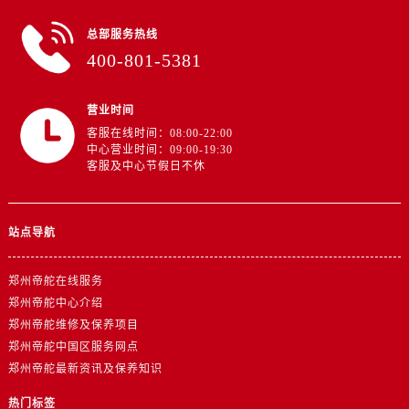
江西省景德镇市珠山区珠山中路帝舵售后服务中心（需提前预约）
江西省九江市浔阳区浔阳路帝舵售后服务中心（需提前预约）
总部服务热线
400-801-5381
江西省南昌市红谷滩新区红谷中大道998号绿地双子塔（中央广场）A1座办公楼14层1407室帝舵售后服务中心（需提前预约）
江西省萍乡市安源区萍安北大道与康庄路交叉口帝舵售后服务中心（需提前预约）
江西省上饶市信州区滨江西路帝舵售后服务中心（需提前预约）
营业时间
客服在线时间：08:00-22:00
江西省新余市渝水区北湖西路帝舵售后服务中心（需提前预约）
中心营业时间：09:00-19:30
江西省宜春市袁州区中山中路帝舵售后服务中心（需提前预约）
客服及中心节假日不休
江西省鹰潭市月湖区胜利东路帝舵售后服务中心（需提前预约）
山东省德州市德城区东风中路帝舵售后服务中心（需提前预约）
站点导航
山东省东营市东营区济南路帝舵售后服务中心（需提前预约）
山东省济南市历下区经十路11111号华润中心写字楼（万象城）15层1508室帝舵售后服务中心（需提前预约）
郑州帝舵在线服务
山东省济宁市任城区太白楼路帝舵售后服务中心（需提前预约）
郑州帝舵中心介绍
山东省莱芜市文化南路8号银座商城名表维修一楼名表维修帝舵售后服务中心（需提前预约）
郑州帝舵维修及保养项目
山东省临沂市兰山区解放路帝舵售后服务中心（需提前预约）
郑州帝舵中国区服务网点
山东省日照市东港区烟台路帝舵售后服务中心（需提前预约）
郑州帝舵最新资讯及保养知识
山东省泰安市泰山区财源街道泰山大街帝舵售后服务中心（需提前预约）
热门标签