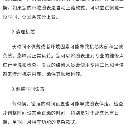
佛山市禅城区季华五路57号万科金融中心C座12层1205室（需提前预约）
换。如果您的帝舵腕表是自动上链款式，可以尝试佩戴一
东莞市东城街道鸿福东路1号民盈国贸中心T1写字楼9层907室（需提前预约）
段时间，让发条充分上紧。
无锡市梁溪区人民中路139号恒隆广场写字楼1座11层1104室（需提前预约）
南通市崇川区工农路57号圆融广场写字楼16层1603室（需提前预约）
2.清理机芯
苏州市苏州工业园区星港街199号苏州中心办公楼C座22层08室（需提前预约）
武汉市江汉区解放大道686号世界贸易大厦38层09室（需提前预约）
长时间不佩戴或者环境因素可能导致机芯内部积尘或
南宁市青秀区金湖路59号地王大厦12楼1224室（需提前预约）
杂质，影响其正常运转。您可以将腕表送到专业的维修点
合肥市蜀山区潜山路111号万象城华润大厦B座12楼03室（需提前预约）
进行清洗和检查。专业的维修人员会使用专用工具和清洁
泉州市丰泽区宝洲路729号浦西万达中心写字楼A座7楼709室（需提前预约）
剂来清理机芯内部，确保其顺畅运转。
青岛市南区山东路6号华润大厦B座22层04室（需提前预约）
烟台市芝罘区胜利路139号万达金融中心A座907室（需提前预约）
3.调整时间设置
长春市朝阳区西安大路727号中银大厦A座(旺进大厦)18层09室（需提前预约）
贵阳市南明区都司高架桥路33号亨特国际金融中心14楼14D（需提前预约）
有时候，错误的时间设置也可能导致腕表停走。检查
昆明市盘龙区北京路928号同德昆明广场写字楼10层06室（需提前预约）
并调整时间设置至正确的时间，特别是对于那些具有日
石家庄市长安区中山东路39号勒泰中心写字楼B座13层07室（需提前预约）
期、星期、月相等功能的复杂款式。
西安市碑林区南关正街88号华侨城长安国际中心E座6楼10室（需提前预约）