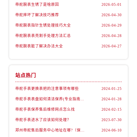
内蒙古自治区锡林郭勒盟市锡林浩特市光明街与额尔敦路交叉口帝舵售后服务中心（需提前预约）
帝舵腕表生锈了是啥原因
2026-05-01
内蒙古自治区兴安盟市乌兰浩特市兴安大街帝舵售后服务中心（需提前预约）
帝舵摔坏了解决技巧推荐
2026-04-30
山西省大同市平城区迎宾街帝舵售后服务中心（需提前预约）
帝舵腕表指针生锈处理技巧大全
2026-04-29
山西省晋城市城区黄华街帝舵售后服务中心（需提前预约）
帝舵腕表表壳割手处理方法汇总
2026-04-28
山西省晋中市榆次区顺城街帝舵售后服务中心（需提前预约）
山西省临汾市尧都区解放路帝舵售后服务中心（需提前预约）
帝舵腕表脏了解决办法大全
2026-04-27
山西省吕梁市离石区永宁中路与建设街交叉口帝舵售后服务中心（需提前预约）
山西省朔州市朔城区怡西路与鄯阳西街交汇处帝舵售后服务中心（需提前预约）
山西省忻州市忻府区和平东街与七一南路交叉口帝舵售后服务中心（需提前预约）
站点热门
山西省阳泉市郊区平阳东街与新城大道交叉口帝舵售后服务中心（需提前预约）
山西省运城市盐湖区河东街帝舵售后服务中心（需提前预约）
帝舵手表更换表把的注意事项有哪些
2024-01-25
山西省长治市潞州区英雄中路帝舵售后服务中心（需提前预约）
帝舵手表表盘如何清洁保养(专业指南分享)
2024-01-28
山西省太原市迎泽区迎泽街道解放路15号亨得利名表维修授权店3楼帝舵售后服务中心（需提前预约）
帝舵手表保养售后维修网点怎么找
2024-02-15
天津市和平区赤峰道136号天津国际金融中心26层2603室帝舵售后服务中心（需提前预约）
帝舵手表进水了应该如何处理？
2023-07-30
安徽省安庆市迎江区人民路帝舵售后服务中心（需提前预约）
郑州帝舵售后服务中心地址在哪?（保养机芯）
2024-06-10
安徽省蚌埠市蚌山区淮河路帝舵售后服务中心（需提前预约）