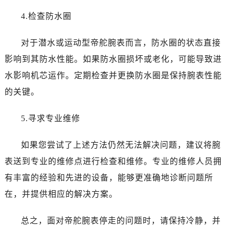
海口市龙华区金贸东路5号海口华润大厦B座17层1707室（需提前预约）
4.检查防水圈
唐山市路南区新华东道100号万达广场写字楼A座10层1002室（需提前预约）
黑龙江省大庆市萨尔图区会战大街帝舵售后服务中心（需提前预约）
对于潜水或运动型帝舵腕表而言，防水圈的状态直接
黑龙江省鹤岗市向阳区红军路帝舵售后服务中心（需提前预约）
影响到其防水性能。如果防水圈损坏或老化，可能导致进
黑龙江省黑河市爱辉区中央街帝舵售后服务中心（需提前预约）
水影响机芯运作。定期检查并更换防水圈是保持腕表性能
黑龙江省鸡西市鸡冠区红军路帝舵售后服务中心（需提前预约）
黑龙江省佳木斯市向阳区长安路帝舵售后服务中心（需提前预约）
的关键。
黑龙江省牡丹江市东安区太平路帝舵售后服务中心（需提前预约）
5.寻求专业维修
黑龙江省七台河市桃山区大同街帝舵售后服务中心（需提前预约）
黑龙江省齐齐哈尔市龙沙区龙华路帝舵售后服务中心（需提前预约）
如果您尝试了上述方法仍然无法解决问题，建议将腕
黑龙江省双鸭山市尖山区新兴大街帝舵售后服务中心（需提前预约）
表送到专业的维修点进行检查和维修。专业的维修人员拥
黑龙江省绥化市北林区新华街与康庄路交叉口帝舵售后服务中心（需提前预约）
黑龙江省伊春市伊美区通河路帝舵售后服务中心（需提前预约）
有丰富的经验和先进的设备，能够更准确地诊断问题所
吉林省白城市洮北区明仁南街帝舵售后服务中心（需提前预约）
在，并提供相应的解决方案。
吉林省白山市浑江区浑江大街帝舵售后服务中心（需提前预约）
吉林省吉林市船营区河南街帝舵售后服务中心（需提前预约）
总之，面对帝舵腕表停走的问题时，请保持冷静，并