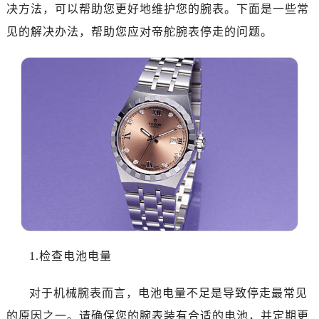
广州市越秀区环市东路371-375号世界贸易中心大厦南塔15层1507室（需提前预约）
决方法，可以帮助您更好地维护您的腕表。下面是一些常
深圳市罗湖区深南东路5001号华润大厦17层1701室（需提前预约）
见的解决办法，帮助您应对帝舵腕表停走的问题。
惠州市惠城区江北文昌一路7号华贸大厦（华贸天地）1座30层30-05室（需提前预约）
厦门市思明区湖滨东路95号万象城华润大厦B座11层1104室（需提前预约）
福州市晋安区竹屿路6号东二环泰禾广场2号楼5层509室（需提前预约）
成都市锦江区人民东路6号SAC东原中心24层2406B室（需提前预约）
重庆市江北区观音桥步行街2号融恒时代广场9层902室（需提前预约）
长沙市芙蓉区建湘路393号世茂环球金融中心写字楼10层1013室（需提前预约）
郑州市二七区民主路10号华润大厦29层2905室（需提前预约）
太原市迎泽区迎泽街道解放路15号亨得利名表维修授权店3楼（需提前预约）
沈阳市沈河区中街路137号亨得利名表维修授权店1楼（需提前预约）
沈阳市沈河区中街路83号亨得利名表维修授权店1楼（需提前预约）
乌鲁木齐市天山区红山路26号时代广场（CCMALL）C座17层17-B（需提前预约）
1.检查电池电量
温州市鹿城区锦绣路1067号置信广场10层1015室（需提前预约）
哈尔滨市南岗区东大直街146号上和置地广场金座12层1214室（需提前预约）
对于机械腕表而言，电池电量不足是导致停走最常见
大连市中山区人民路15号国际金融大厦7层G室（需提前预约）
的原因之一。请确保您的腕表装有合适的电池，并定期更