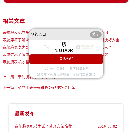
辽宁省铁岭市银州区南马路帝舵售后服务中心（需提前预约）
辽宁省营口市站前区市府路与渤海大街交叉口帝舵售后服务中心（需提前预约）
辽宁省沈阳市沈河区中街路137号亨得利名表维修授权店1楼帝舵售后服务中心（需提前预约）
相关文章
辽宁省沈阳市沈河区中街路83号亨得利名表维修授权店1楼帝舵售后服务中心（需提前预约）
帝舵腕表机芯生锈了处理方法推荐
帝舵腕表生锈了是啥原因
预约入口
关闭
北京市朝阳区建国门外大街甲6号华熙国际中心D座11层1102室帝舵售后服务中心（需提前预约）
帝舵摔坏了解决技巧推荐
帝舵腕表指针生锈处理技巧大全
北京市东城区东长安街1号王府井东方广场W3座6层602室帝舵售后服务中心（需提前预约）
帝舵腕表表壳割手处理方法汇总
帝舵腕表脏了解决办法大全
河北省保定市竞秀区朝阳北大街北国先天下帝舵售后服务中心（需提前预约）
帝舵进水了解决技巧详解
帝舵日历是慢跳还是瞬跳
立即预约
内蒙古自治区阿拉善盟市左旗土尔扈特大街帝舵售后服务中心（需提前预约）
帝舵腕表机芯里面有划痕处理办法盘点
如何检验帝舵的真假
内蒙古自治区巴彦淖尔市临河区新华街帝舵售后服务中心（需提前预约）
提前预约免排队，到店即享服务
预约时间有变无需取消，可随时重新预约
内蒙古自治区包头市青山区幸福路甲3号王府井百货名表维修帝舵售后服务中心（需提前预约）
上一篇：
帝舵腕表摔坏了怎么办
内蒙古自治区赤峰市红山区哈达街帝舵售后服务中心（需提前预约）
下一篇：
帝舵手表表壳破裂处理技巧是什么
内蒙古自治区鄂尔多斯市东胜区伊金霍洛街帝舵售后服务中心（需提前预约）
内蒙古自治区呼伦贝尔市海拉尔区中央街帝舵售后服务中心（需提前预约）
内蒙古自治区通辽市科尔沁区明仁大街帝舵售后服务中心（需提前预约）
最新发布
内蒙古自治区乌海市海勃湾区人民南路帝舵售后服务中心（需提前预约）
帝舵腕表机芯生锈了处理方法推荐
2026-05-02
内蒙古自治区乌兰察布市集宁区恩和大街帝舵售后服务中心（需提前预约）