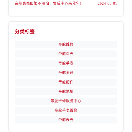
安徽省亳州市谯城区魏武大道帝舵售后服务中心（需提前预约）
帝舵表壳凹陷不用怕，售后中心来救它！
2024-06-01
安徽省池州市贵池区长江路帝舵售后服务中心（需提前预约）
安徽省滁州市琅琊区南谯北路帝舵售后服务中心（需提前预约）
安徽省阜阳市颍州区颍州北路帝舵售后服务中心（需提前预约）
分类标签
安徽省淮北市相山区淮海路帝舵售后服务中心（需提前预约）
安徽省淮南市田家庵区国庆中路帝舵售后服务中心（需提前预约）
帝舵维修
安徽省黄山市屯溪区黄山西路帝舵售后服务中心（需提前预约）
帝舵保养
安徽省六安市金安区解放中路帝舵售后服务中心（需提前预约）
帝舵手表
安徽省马鞍山市雨山区湖南西路帝舵售后服务中心（需提前预约）
帝舵资讯
安徽省宿州市埇桥区人民中路帝舵售后服务中心（需提前预约）
帝舵配件
安徽省铜陵市铜官区石城大道帝舵售后服务中心（需提前预约）
帝舵地址
安徽省芜湖市镜湖区中山路步行街帝舵售后服务中心（需提前预约）
帝舵维修服务中心
安徽省宣城市宣州区叠嶂西路帝舵售后服务中心（需提前预约）
福建省龙岩市新罗区九一南路帝舵售后服务中心（需提前预约）
帝舵手表维修
福建省南平市建阳区人民西路帝舵售后服务中心（需提前预约）
帝舵表壳
福建省宁德市蕉城区天湖东路帝舵售后服务中心（需提前预约）