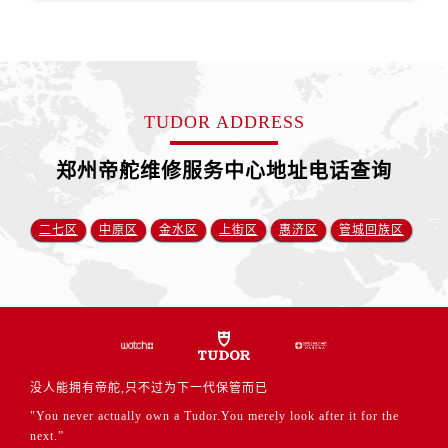
福建省莆田市城厢区霞林街道荔华东大道帝舵售后服务中心（需提前预约）
福建省三明市三元区东乾二路帝舵售后服务中心（需提前预约）
福建省漳州市龙文区步港路帝舵售后服务中心（需提前预约）
江苏省常州市新北区龙锦路1590号现代传媒中心5号楼10层1008室帝舵售后服务中心（需提前预约）
TUDOR ADDRESS
江苏省淮安市清江浦区淮海北路帝舵售后服务中心（需提前预约）
江苏省连云港市海州区通灌北路帝舵售后服务中心（需提前预约）
郑州帝舵维修服务中心地址电话查询
江苏省南京市秦淮区中山南路1号南京中心22层22-C1-C3室帝舵售后服务中心（需提前预约）
江苏省宿迁市宿城区西湖路帝舵售后服务中心（需提前预约）
二七区
中原区
金水区
上街区
惠济区
管城回族区
江苏省泰州市海陵区永定东路399号置地商务中心东塔（华润万象城）17层1706室帝舵售后服务中心（需提前预约）
江苏省徐州市鼓楼区淮海东路29号苏宁广场IFC国际金融中心35层3508室帝舵售后服务中心（需提前预约）
江苏省盐城市盐都区世纪大道5号盐城金融城写字楼1号楼16层1604室帝舵售后服务中心（需提前预约）
江苏省扬州市邗江区国展路29号星耀天地写字楼1号楼18层1803室帝舵售后服务中心（需提前预约）
江苏省镇江市京口区中山东路帝舵售后服务中心（需提前预约）
江西省抚州市临川区赣东大道帝舵售后服务中心（需提前预约）
没人能拥有帝舵,只不过为下一代保管而已
江西省赣州市章贡区文清路帝舵售后服务中心（需提前预约）
"You never actually own a Tudor.You merely look after it for the
江西省吉安市吉州区井冈山大道帝舵售后服务中心（需提前预约）
next.”