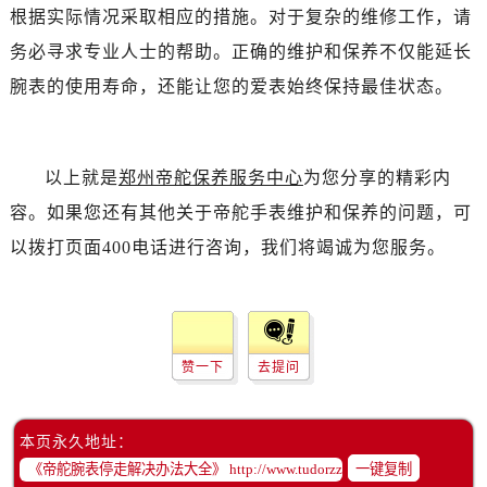
吉林省辽源市龙山区人民大街帝舵售后服务中心（需提前预约）
根据实际情况采取相应的措施。对于复杂的维修工作，请
吉林省梅河口市新华街道梅河大街帝舵售后服务中心（需提前预约）
务必寻求专业人士的帮助。正确的维护和保养不仅能延长
吉林省四平市铁东区紫气大路与南九经街交汇处帝舵售后服务中心（需提前预约）
腕表的使用寿命，还能让您的爱表始终保持最佳状态。
吉林省松原市宁江区五环大街帝舵售后服务中心（需提前预约）
吉林省通化市东昌区环通乡江南大街帝舵售后服务中心（需提前预约）
吉林省延边市延吉市解放路帝舵售后服务中心（需提前预约）
以上就是
郑州帝舵保养服务中心
为您分享的精彩内
辽宁省鞍山市铁东区站前街帝舵售后服务中心（需提前预约）
容。如果您还有其他关于帝舵手表维护和保养的问题，可
辽宁省本溪市平山区胜利路帝舵售后服务中心（需提前预约）
以拨打页面400电话进行咨询，我们将竭诚为您服务。
辽宁省朝阳市双塔区新华路帝舵售后服务中心（需提前预约）
辽宁省丹东市振兴区七经街帝舵售后服务中心（需提前预约）
辽宁省抚顺市新抚区东一路帝舵售后服务中心（需提前预约）
辽宁省阜新市海州区解放大街帝舵售后服务中心（需提前预约）
赞一下
去提问
辽宁省葫芦岛市连山区中央路帝舵售后服务中心（需提前预约）
辽宁省锦州市古塔区中央大街帝舵售后服务中心（需提前预约）
辽宁省辽阳市白塔区新运大街帝舵售后服务中心（需提前预约）
本页永久地址：
辽宁省盘锦市兴隆台区石油大街帝舵售后服务中心（需提前预约）
一键复制