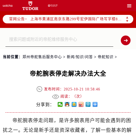
上海市徐汇区虹桥路3号港汇中心2座37层3705室（需提前预约）

上海市黄浦区南京东路299号宏伊国际广场写字楼8层806室（需提前预约）
▲
官网公告>
南京市秦淮区中山南路1号南京中心22层22-C1-C3室（需提前预约）
▼
常州市新北区龙锦路1590号现代传媒中心5号楼10层1008室（需提前预约）
徐州市鼓楼区淮海东路29号苏宁广场IFC国际金融中心35层3508室（需提前预约）
扬州市邗江区国展路29号星耀天地写字楼1号楼18层1803室（需提前预约）
盐城市盐都区世纪大道5号盐城金融城写字楼1号楼16层1604室（需提前预约）
当前位置：
郑州帝舵售后服务中心
>
新闻/知识/问答
>
帝舵知识
>
泰州市海陵区永定东路399号置地商务中心东塔（华润万象城）17层1706室（需提前预约）
宁波市江北区大闸南路500号来福士广场办公楼20层2009室（需提前预约）
帝舵腕表停走解决办法大全
杭州市上城区钱江路1366号华润大厦A座5层503-5室（需提前预约）
金华市金东区东市南街777号金华万达广场4号楼22楼2209室（需提前预约）
发布时间：2025-10-21 10:58:46
绍兴市越城区胜利东路379号世茂天际中心写字楼8层805室（需提前预约）
阅读：（
次）
分享到：
嘉兴市南湖区广益路705号嘉兴世界贸易中心A座13层1304室（需提前预约）
南昌市红谷滩新区红谷中大道998号绿地双子塔（中央广场）A1座办公楼14层14-07室（需提前预约）
帝舵腕表停走问题，是许多腕表用户可能会遇到的困
济南市历下区经十路11111号华润中心写字楼（万象城）15层1508室（需提前预约）
扰之一。无论是新手还是资深收藏者，了解一些基本的解
广州市天河区天河路230号万菱汇国际中心A塔7层704室（需提前预约）