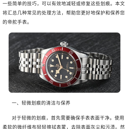
一些简单的技巧，可以有效地减轻或修复这些划痕。本文
南昌市红谷滩新区红谷中大道998号绿地双子塔（中央广场）A1座办公楼14层14-07室（需提前预约）
将汇总几种常见的处理方法，帮助您更好地保护和保养您
济南市历下区经十路11111号华润中心写字楼（万象城）15层1508室（需提前预约）
广州市天河区天河路230号万菱汇国际中心A塔7层704室（需提前预约）
的帝舵手表。
广州市越秀区环市东路371-375号世界贸易中心大厦南塔15层1507室（需提前预约）
深圳市罗湖区深南东路5001号华润大厦17层1701室（需提前预约）
惠州市惠城区江北文昌一路7号华贸大厦（华贸天地）1座30层30-05室（需提前预约）
厦门市思明区湖滨东路95号万象城华润大厦B座11层1104室（需提前预约）
福州市晋安区竹屿路6号东二环泰禾广场2号楼5层509室（需提前预约）
成都市锦江区人民东路6号SAC东原中心24层2406B室（需提前预约）
重庆市江北区观音桥步行街2号融恒时代广场9层902室（需提前预约）
长沙市芙蓉区建湘路393号世茂环球金融中心写字楼10层1013室（需提前预约）
郑州市二七区民主路10号华润大厦29层2905室（需提前预约）
太原市迎泽区迎泽街道解放路15号亨得利名表维修授权店3楼（需提前预约）
一、轻微划痕的清洁与保养
沈阳市沈河区中街路137号亨得利名表维修授权店1楼（需提前预约）
沈阳市沈河区中街路83号亨得利名表维修授权店1楼（需提前预约）
对于轻微的划痕，首先需要确保手表表面干净。使用
乌鲁木齐市天山区红山路26号时代广场（CCMALL）C座17层17-B（需提前预约）
柔软的微纤维布轻轻擦拭表蒙，去除表面灰尘和污渍。然