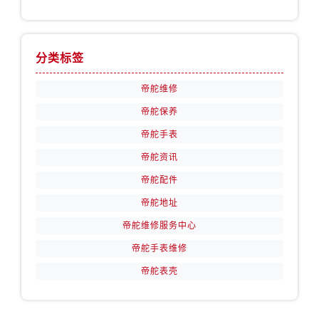
天津市和平区赤峰道136号天津国际金融中心26层2603室帝舵售后服务中心（需提前预约）
安徽省安庆市迎江区人民路帝舵售后服务中心（需提前预约）
安徽省蚌埠市蚌山区淮河路帝舵售后服务中心（需提前预约）
分类标签
安徽省亳州市谯城区魏武大道帝舵售后服务中心（需提前预约）
帝舵维修
安徽省池州市贵池区长江路帝舵售后服务中心（需提前预约）
安徽省滁州市琅琊区南谯北路帝舵售后服务中心（需提前预约）
帝舵保养
安徽省阜阳市颍州区颍州北路帝舵售后服务中心（需提前预约）
帝舵手表
安徽省淮北市相山区淮海路帝舵售后服务中心（需提前预约）
帝舵资讯
安徽省淮南市田家庵区国庆中路帝舵售后服务中心（需提前预约）
帝舵配件
安徽省黄山市屯溪区黄山西路帝舵售后服务中心（需提前预约）
帝舵地址
安徽省六安市金安区解放中路帝舵售后服务中心（需提前预约）
帝舵维修服务中心
安徽省马鞍山市雨山区湖南西路帝舵售后服务中心（需提前预约）
帝舵手表维修
安徽省宿州市埇桥区人民中路帝舵售后服务中心（需提前预约）
安徽省铜陵市铜官区石城大道帝舵售后服务中心（需提前预约）
帝舵表壳
安徽省芜湖市镜湖区中山路步行街帝舵售后服务中心（需提前预约）
安徽省宣城市宣州区叠嶂西路帝舵售后服务中心（需提前预约）