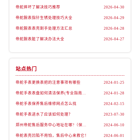
内蒙古自治区通辽市科尔沁区明仁大街帝舵售后服务中心（需提前预约）
帝舵摔坏了解决技巧推荐
2026-04-30
内蒙古自治区乌海市海勃湾区人民南路帝舵售后服务中心（需提前预约）
帝舵腕表指针生锈处理技巧大全
2026-04-29
内蒙古自治区乌兰察布市集宁区恩和大街帝舵售后服务中心（需提前预约）
帝舵腕表表壳割手处理方法汇总
2026-04-28
内蒙古自治区锡林郭勒盟市锡林浩特市光明街与额尔敦路交叉口帝舵售后服务中心（需提前预约）
帝舵腕表脏了解决办法大全
2026-04-27
内蒙古自治区兴安盟市乌兰浩特市兴安大街帝舵售后服务中心（需提前预约）
山西省大同市平城区迎宾街帝舵售后服务中心（需提前预约）
山西省晋城市城区黄华街帝舵售后服务中心（需提前预约）
山西省晋中市榆次区顺城街帝舵售后服务中心（需提前预约）
站点热门
山西省临汾市尧都区解放路帝舵售后服务中心（需提前预约）
帝舵手表更换表把的注意事项有哪些
2024-01-25
山西省吕梁市离石区永宁中路与建设街交叉口帝舵售后服务中心（需提前预约）
山西省朔州市朔城区怡西路与鄯阳西街交汇处帝舵售后服务中心（需提前预约）
帝舵手表表盘如何清洁保养(专业指南分享)
2024-01-28
山西省忻州市忻府区和平东街与七一南路交叉口帝舵售后服务中心（需提前预约）
帝舵手表保养售后维修网点怎么找
2024-02-15
山西省阳泉市郊区平阳东街与新城大道交叉口帝舵售后服务中心（需提前预约）
帝舵手表进水了应该如何处理？
2023-07-30
山西省运城市盐湖区河东街帝舵售后服务中心（需提前预约）
郑州帝舵售后服务中心地址在哪?（保养机芯）
2024-06-10
山西省长治市潞州区英雄中路帝舵售后服务中心（需提前预约）
帝舵表壳凹陷不用怕，售后中心来救它！
2024-06-01
山西省太原市迎泽区迎泽街道解放路15号亨得利名表维修授权店3楼帝舵售后服务中心（需提前预约）