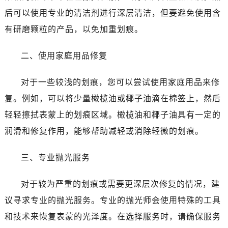
温州市鹿城区锦绣路1067号置信广场10层1015室（需提前预约）
后可以使用专业的清洁剂进行深层清洁，但要避免使用含
哈尔滨市南岗区东大直街146号上和置地广场金座12层1214室（需提前预约）
有研磨颗粒的产品，以免加重划痕。
大连市中山区人民路15号国际金融大厦7层G室（需提前预约）
佛山市禅城区季华五路57号万科金融中心C座12层1205室（需提前预约）
二、使用家庭用品修复
东莞市东城街道鸿福东路1号民盈国贸中心T1写字楼9层907室（需提前预约）
无锡市梁溪区人民中路139号恒隆广场写字楼1座11层1104室（需提前预约）
对于一些较浅的划痕，您可以尝试使用家庭用品来修
南通市崇川区工农路57号圆融广场写字楼16层1603室（需提前预约）
复。例如，可以将少量橄榄油或椰子油滴在棉签上，然后
苏州市苏州工业园区星港街199号苏州中心办公楼C座22层08室（需提前预约）
轻轻擦拭表蒙上的划痕区域。橄榄油和椰子油具有一定的
武汉市江汉区解放大道686号世界贸易大厦38层09室（需提前预约）
润滑和修复作用，能够帮助减轻或消除轻微的划痕。
南宁市青秀区金湖路59号地王大厦12楼1224室（需提前预约）
合肥市蜀山区潜山路111号万象城华润大厦B座12楼03室（需提前预约）
三、专业抛光服务
泉州市丰泽区宝洲路729号浦西万达中心写字楼A座7楼709室（需提前预约）
青岛市南区山东路6号华润大厦B座22层04室（需提前预约）
对于较为严重的划痕或需要更深层次修复的情况，建
烟台市芝罘区胜利路139号万达金融中心A座907室（需提前预约）
议寻求专业的抛光服务。专业的抛光师会使用特殊的工具
长春市朝阳区西安大路727号中银大厦A座(旺进大厦)18层09室（需提前预约）
和技术来恢复表蒙的光泽度。在选择服务时，请确保服务
贵阳市南明区都司高架桥路33号亨特国际金融中心14楼14D（需提前预约）