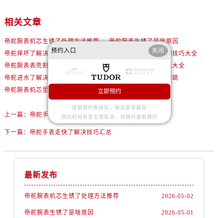
辽宁省锦州市古塔区中央大街帝舵售后服务中心（需提前预约）
相关文章
辽宁省辽阳市白塔区新运大街帝舵售后服务中心（需提前预约）
辽宁省盘锦市兴隆台区石油大街帝舵售后服务中心（需提前预约）
帝舵腕表机芯生锈了处理方法推荐
帝舵腕表生锈了是啥原因
辽宁省铁岭市银州区南马路帝舵售后服务中心（需提前预约）
预约入口
关闭
帝舵摔坏了解决技巧推荐
帝舵腕表指针生锈处理技巧大全
辽宁省营口市站前区市府路与渤海大街交叉口帝舵售后服务中心（需提前预约）
帝舵腕表表壳割手处理方法汇总
帝舵腕表脏了解决办法大全
辽宁省沈阳市沈河区中街路137号亨得利名表维修授权店1楼帝舵售后服务中心（需提前预约）
帝舵进水了解决技巧详解
帝舵日历是慢跳还是瞬跳
辽宁省沈阳市沈河区中街路83号亨得利名表维修授权店1楼帝舵售后服务中心（需提前预约）
帝舵腕表机芯里面有划痕处理办法盘点
如何检验帝舵的真假
立即预约
北京市朝阳区建国门外大街甲6号华熙国际中心D座11层1102室帝舵售后服务中心（需提前预约）
提前预约免排队，到店即享服务
上一篇：
帝舵手表脏了解决方法推荐
北京市东城区东长安街1号王府井东方广场W3座6层602室帝舵售后服务中心（需提前预约）
预约时间有变无需取消，可随时重新预约
河北省保定市竞秀区朝阳北大街北国先天下帝舵售后服务中心（需提前预约）
下一篇：
帝舵手表走快了解决技巧汇总
内蒙古自治区阿拉善盟市左旗土尔扈特大街帝舵售后服务中心（需提前预约）
内蒙古自治区巴彦淖尔市临河区新华街帝舵售后服务中心（需提前预约）
内蒙古自治区包头市青山区幸福路甲3号王府井百货名表维修帝舵售后服务中心（需提前预约）
最新发布
内蒙古自治区赤峰市红山区哈达街帝舵售后服务中心（需提前预约）
帝舵腕表机芯生锈了处理方法推荐
2026-05-02
内蒙古自治区鄂尔多斯市东胜区伊金霍洛街帝舵售后服务中心（需提前预约）
内蒙古自治区呼伦贝尔市海拉尔区中央街帝舵售后服务中心（需提前预约）
帝舵腕表生锈了是啥原因
2026-05-01