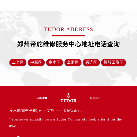
福建省龙岩市新罗区九一南路帝舵售后服务中心（需提前预约）
福建省南平市建阳区人民西路帝舵售后服务中心（需提前预约）
福建省宁德市蕉城区天湖东路帝舵售后服务中心（需提前预约）
TUDOR ADDRESS
福建省莆田市城厢区霞林街道荔华东大道帝舵售后服务中心（需提前预约）
福建省三明市三元区东乾二路帝舵售后服务中心（需提前预约）
郑州帝舵维修服务中心地址电话查询
福建省漳州市龙文区步港路帝舵售后服务中心（需提前预约）
江苏省常州市新北区龙锦路1590号现代传媒中心5号楼10层1008室帝舵售后服务中心（需提前预约）
二七区
中原区
金水区
上街区
惠济区
管城回族区
江苏省淮安市清江浦区淮海北路帝舵售后服务中心（需提前预约）
江苏省连云港市海州区通灌北路帝舵售后服务中心（需提前预约）
江苏省南京市秦淮区中山南路1号南京中心22层22-C1-C3室帝舵售后服务中心（需提前预约）
江苏省宿迁市宿城区西湖路帝舵售后服务中心（需提前预约）
江苏省泰州市海陵区永定东路399号置地商务中心东塔（华润万象城）17层1706室帝舵售后服务中心（需提前预约）
江苏省徐州市鼓楼区淮海东路29号苏宁广场IFC国际金融中心35层3508室帝舵售后服务中心（需提前预约）
没人能拥有帝舵,只不过为下一代保管而已
江苏省盐城市盐都区世纪大道5号盐城金融城写字楼1号楼16层1604室帝舵售后服务中心（需提前预约）
"You never actually own a Tudor.You merely look after it for the
江苏省扬州市邗江区国展路29号星耀天地写字楼1号楼18层1803室帝舵售后服务中心（需提前预约）
next.”
江苏省镇江市京口区中山东路帝舵售后服务中心（需提前预约）