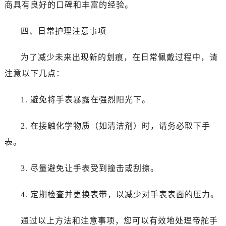
商具有良好的口碑和丰富的经验。
昆明市盘龙区北京路928号同德昆明广场写字楼10层06室（需提前预约）
石家庄市长安区中山东路39号勒泰中心写字楼B座13层07室（需提前预约）
四、日常护理注意事项
西安市碑林区南关正街88号华侨城长安国际中心E座6楼10室（需提前预约）
海口市龙华区金贸东路5号海口华润大厦B座17层1707室（需提前预约）
为了减少未来出现新的划痕，在日常佩戴过程中，请
唐山市路南区新华东道100号万达广场写字楼A座10层1002室（需提前预约）
注意以下几点：
黑龙江省大庆市萨尔图区会战大街帝舵售后服务中心（需提前预约）
黑龙江省鹤岗市向阳区红军路帝舵售后服务中心（需提前预约）
1. 避免将手表暴露在强烈阳光下。
黑龙江省黑河市爱辉区中央街帝舵售后服务中心（需提前预约）
黑龙江省鸡西市鸡冠区红军路帝舵售后服务中心（需提前预约）
2. 在接触化学物质（如清洁剂）时，请务必取下手
黑龙江省佳木斯市向阳区长安路帝舵售后服务中心（需提前预约）
表。
黑龙江省牡丹江市东安区太平路帝舵售后服务中心（需提前预约）
黑龙江省七台河市桃山区大同街帝舵售后服务中心（需提前预约）
3. 尽量避免让手表受到撞击或刮擦。
黑龙江省齐齐哈尔市龙沙区龙华路帝舵售后服务中心（需提前预约）
黑龙江省双鸭山市尖山区新兴大街帝舵售后服务中心（需提前预约）
4. 定期检查并更换表带，以减少对手表表面的压力。
黑龙江省绥化市北林区新华街与康庄路交叉口帝舵售后服务中心（需提前预约）
黑龙江省伊春市伊美区通河路帝舵售后服务中心（需提前预约）
通过以上方法和注意事项，您可以有效地处理帝舵手