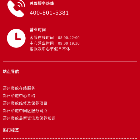
总部服务热线
江西省抚州市临川区赣东大道帝舵售后服务中心（需提前预约）
400-801-5381
江西省赣州市章贡区文清路帝舵售后服务中心（需提前预约）
江西省吉安市吉州区井冈山大道帝舵售后服务中心（需提前预约）
营业时间
江西省景德镇市珠山区珠山中路帝舵售后服务中心（需提前预约）
客服在线时间：08:00-22:00
江西省九江市浔阳区浔阳路帝舵售后服务中心（需提前预约）
中心营业时间：09:00-19:30
江西省南昌市红谷滩新区红谷中大道998号绿地双子塔（中央广场）A1座办公楼14层1407室帝舵售后服务中心（需提前预约）
客服及中心节假日不休
江西省萍乡市安源区萍安北大道与康庄路交叉口帝舵售后服务中心（需提前预约）
江西省上饶市信州区滨江西路帝舵售后服务中心（需提前预约）
站点导航
江西省新余市渝水区北湖西路帝舵售后服务中心（需提前预约）
江西省宜春市袁州区中山中路帝舵售后服务中心（需提前预约）
郑州帝舵在线服务
江西省鹰潭市月湖区胜利东路帝舵售后服务中心（需提前预约）
郑州帝舵中心介绍
山东省德州市德城区东风中路帝舵售后服务中心（需提前预约）
郑州帝舵维修及保养项目
山东省东营市东营区济南路帝舵售后服务中心（需提前预约）
郑州帝舵中国区服务网点
郑州帝舵最新资讯及保养知识
山东省济南市历下区经十路11111号华润中心写字楼（万象城）15层1508室帝舵售后服务中心（需提前预约）
山东省济宁市任城区太白楼路帝舵售后服务中心（需提前预约）
热门标签
山东省莱芜市文化南路8号银座商城名表维修一楼名表维修帝舵售后服务中心（需提前预约）