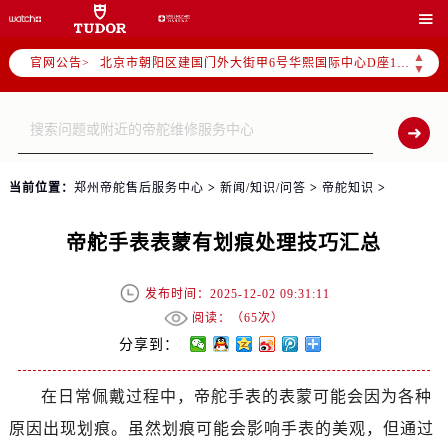
北京市东城区东长安街1号王府井东方广场W3座6层602室（需提前预约）

北京市朝阳区建国门外大街甲6号华熙国际中心D座11层1102室（需提前预约）
▲
官网公告>
▼
天津市和平区赤峰道136号天津国际金融中心26层2603室（需提前预约）
上海市徐汇区虹桥路3号港汇中心2座37层3705室（需提前预约）
上海市黄浦区南京东路299号宏伊国际广场写字楼8层806室（需提前预约）
南京市秦淮区中山南路1号南京中心22层22-C1-C3室（需提前预约）
常州市新北区龙锦路1590号现代传媒中心5号楼10层1008室（需提前预约）
当前位置：
郑州帝舵售后服务中心
>
新闻/知识/问答
>
帝舵知识
>
徐州市鼓楼区淮海东路29号苏宁广场IFC国际金融中心35层3508室（需提前预约）
帝舵手表表蒙有划痕处理技巧汇总
扬州市邗江区国展路29号星耀天地写字楼1号楼18层1803室（需提前预约）
盐城市盐都区世纪大道5号盐城金融城写字楼1号楼16层1604室（需提前预约）
发布时间：2025-12-02 09:31:11
泰州市海陵区永定东路399号置地商务中心东塔（华润万象城）17层1706室（需提前预约）
阅读：（
65次）
宁波市江北区大闸南路500号来福士广场办公楼20层2009室（需提前预约）
分享到：
杭州市上城区钱江路1366号华润大厦A座5层503-5室（需提前预约）
金华市金东区东市南街777号金华万达广场4号楼22楼2209室（需提前预约）
在日常佩戴过程中，帝舵手表的表蒙可能会因为各种
绍兴市越城区胜利东路379号世茂天际中心写字楼8层805室（需提前预约）
原因出现划痕。虽然划痕可能会影响手表的美观，但通过
嘉兴市南湖区广益路705号嘉兴世界贸易中心A座13层1304室（需提前预约）