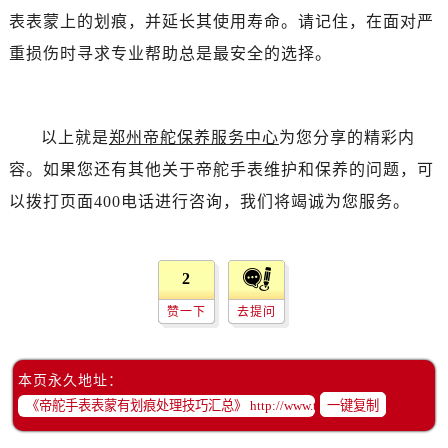
吉林省白城市洮北区明仁南街帝舵售后服务中心（需提前预约）
表表蒙上的划痕，并延长其使用寿命。请记住，在面对严
吉林省白山市浑江区浑江大街帝舵售后服务中心（需提前预约）
重损伤时寻求专业帮助总是最安全的选择。
吉林省吉林市船营区河南街帝舵售后服务中心（需提前预约）
吉林省辽源市龙山区人民大街帝舵售后服务中心（需提前预约）
吉林省梅河口市新华街道梅河大街帝舵售后服务中心（需提前预约）
以上就是
郑州帝舵保养服务中心
为您分享的精彩内
吉林省四平市铁东区紫气大路与南九经街交汇处帝舵售后服务中心（需提前预约）
容。如果您还有其他关于帝舵手表维护和保养的问题，可
吉林省松原市宁江区五环大街帝舵售后服务中心（需提前预约）
以拨打页面400电话进行咨询，我们将竭诚为您服务。
吉林省通化市东昌区环通乡江南大街帝舵售后服务中心（需提前预约）
吉林省延边市延吉市解放路帝舵售后服务中心（需提前预约）
辽宁省鞍山市铁东区站前街帝舵售后服务中心（需提前预约）
2
辽宁省本溪市平山区胜利路帝舵售后服务中心（需提前预约）
赞一下
去提问
辽宁省朝阳市双塔区新华路帝舵售后服务中心（需提前预约）
辽宁省丹东市振兴区七经街帝舵售后服务中心（需提前预约）
辽宁省抚顺市新抚区东一路帝舵售后服务中心（需提前预约）
本页永久地址：
一键复制
辽宁省阜新市海州区解放大街帝舵售后服务中心（需提前预约）
辽宁省葫芦岛市连山区中央路帝舵售后服务中心（需提前预约）