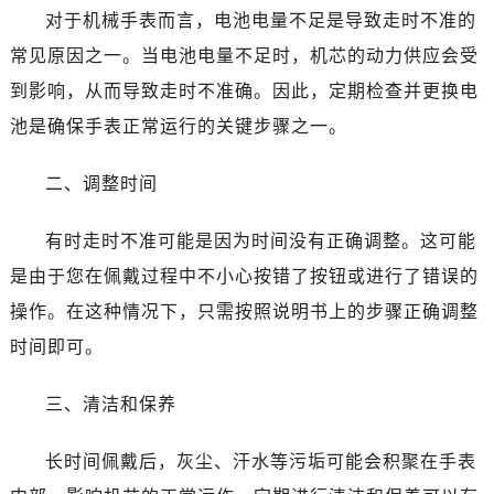
沈阳市沈河区中街路83号亨得利名表维修授权店1楼（需提前预约）
对于机械手表而言，电池电量不足是导致走时不准的
乌鲁木齐市天山区红山路26号时代广场（CCMALL）C座17层17-B（需提前预约）
常见原因之一。当电池电量不足时，机芯的动力供应会受
温州市鹿城区锦绣路1067号置信广场10层1015室（需提前预约）
到影响，从而导致走时不准确。因此，定期检查并更换电
哈尔滨市南岗区东大直街146号上和置地广场金座12层1214室（需提前预约）
池是确保手表正常运行的关键步骤之一。
大连市中山区人民路15号国际金融大厦7层G室（需提前预约）
佛山市禅城区季华五路57号万科金融中心C座12层1205室（需提前预约）
二、调整时间
东莞市东城街道鸿福东路1号民盈国贸中心T1写字楼9层907室（需提前预约）
无锡市梁溪区人民中路139号恒隆广场写字楼1座11层1104室（需提前预约）
有时走时不准可能是因为时间没有正确调整。这可能
南通市崇川区工农路57号圆融广场写字楼16层1603室（需提前预约）
是由于您在佩戴过程中不小心按错了按钮或进行了错误的
苏州市苏州工业园区星港街199号苏州中心办公楼C座22层08室（需提前预约）
操作。在这种情况下，只需按照说明书上的步骤正确调整
武汉市江汉区解放大道686号世界贸易大厦38层09室（需提前预约）
时间即可。
南宁市青秀区金湖路59号地王大厦12楼1224室（需提前预约）
合肥市蜀山区潜山路111号万象城华润大厦B座12楼03室（需提前预约）
三、清洁和保养
泉州市丰泽区宝洲路729号浦西万达中心写字楼A座7楼709室（需提前预约）
青岛市南区山东路6号华润大厦B座22层04室（需提前预约）
长时间佩戴后，灰尘、汗水等污垢可能会积聚在手表
烟台市芝罘区胜利路139号万达金融中心A座907室（需提前预约）