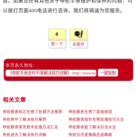
容。如果您还有其他关于帝舵手表维护和保养的问题，可
辽宁省阜新市海州区解放大街帝舵售后服务中心（需提前预约）
以拨打页面400电话进行咨询，我们将竭诚为您服务。
辽宁省葫芦岛市连山区中央路帝舵售后服务中心（需提前预约）
辽宁省锦州市古塔区中央大街帝舵售后服务中心（需提前预约）
辽宁省辽阳市白塔区新运大街帝舵售后服务中心（需提前预约）
0
辽宁省盘锦市兴隆台区石油大街帝舵售后服务中心（需提前预约）
赞一下
去提问
辽宁省铁岭市银州区南马路帝舵售后服务中心（需提前预约）
辽宁省营口市站前区市府路与渤海大街交叉口帝舵售后服务中心（需提前预约）
辽宁省沈阳市沈河区中街路137号亨得利名表维修授权店1楼帝舵售后服务中心（需提前预约）
本页永久地址：
辽宁省沈阳市沈河区中街路83号亨得利名表维修授权店1楼帝舵售后服务中心（需提前预约）
一键复制
北京市朝阳区建国门外大街甲6号华熙国际中心D座11层1102室帝舵售后服务中心（需提前预约）
北京市东城区东长安街1号王府井东方广场W3座6层602室帝舵售后服务中心（需提前预约）
河北省保定市竞秀区朝阳北大街北国先天下帝舵售后服务中心（需提前预约）
相关文章
内蒙古自治区阿拉善盟市左旗土尔扈特大街帝舵售后服务中心（需提前预约）
帝舵腕表机芯生锈了处理方法推荐
帝舵腕表生锈了是啥原因
内蒙古自治区巴彦淖尔市临河区新华街帝舵售后服务中心（需提前预约）
帝舵摔坏了解决技巧推荐
帝舵腕表指针生锈处理技巧大全
内蒙古自治区包头市青山区幸福路甲3号王府井百货名表维修帝舵售后服务中心（需提前预约）
帝舵腕表表壳割手处理方法汇总
帝舵腕表脏了解决办法大全
内蒙古自治区赤峰市红山区哈达街帝舵售后服务中心（需提前预约）
帝舵进水了解决技巧详解
帝舵日历是慢跳还是瞬跳