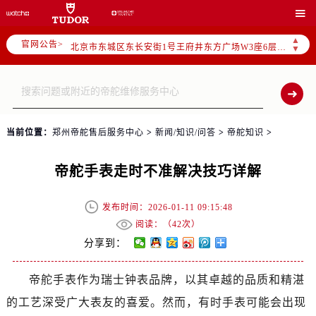
2026年5月帝舵全国官方售后客户服务热线：400-801-5381

2026年5月帝舵售后服务中心最新网点地址：
▲
官网公告>
北京市东城区东长安街1号王府井东方广场W3座6层602室（需提前预约）
▼
北京市朝阳区建国门外大街甲6号华熙国际中心D座11层1102室（需提前预约）
天津市和平区赤峰道136号天津国际金融中心26层2603室（需提前预约）
上海市徐汇区虹桥路3号港汇中心2座37层3705室（需提前预约）
上海市黄浦区南京东路299号宏伊国际广场写字楼8层806室（需提前预约）
当前位置：
郑州帝舵售后服务中心
>
新闻/知识/问答
>
帝舵知识
>
南京市秦淮区中山南路1号南京中心22层22-C1-C3室（需提前预约）
常州市新北区龙锦路1590号现代传媒中心5号楼10层1008室（需提前预约）
帝舵手表走时不准解决技巧详解
徐州市鼓楼区淮海东路29号苏宁广场IFC国际金融中心35层3508室（需提前预约）
扬州市邗江区国展路29号星耀天地写字楼1号楼18层1803室（需提前预约）
发布时间：2026-01-11 09:15:48
盐城市盐都区世纪大道5号盐城金融城写字楼1号楼16层1604室（需提前预约）
阅读：（
42次）
泰州市海陵区永定东路399号置地商务中心东塔（华润万象城）17层1706室（需提前预约）
分享到：
宁波市江北区大闸南路500号来福士广场办公楼20层2009室（需提前预约）
帝舵手表作为瑞士钟表品牌，以其卓越的品质和精湛
杭州市上城区钱江路1366号华润大厦A座5层503-5室（需提前预约）
的工艺深受广大表友的喜爱。然而，有时手表可能会出现
金华市金东区东市南街777号金华万达广场4号楼22楼2209室（需提前预约）