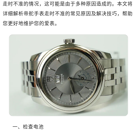
绍兴市越城区胜利东路379号世茂天际中心写字楼8层805室（需提前预约）
走时不准的情况，这可能是由于多种原因造成的。本文将
嘉兴市南湖区广益路705号嘉兴世界贸易中心A座13层1304室（需提前预约）
详细解析帝舵手表走时不准的常见原因及解决技巧，帮助
南昌市红谷滩新区红谷中大道998号绿地双子塔（中央广场）A1座办公楼14层14-07室（需提前预约）
您更好地维护您的爱表。
济南市历下区经十路11111号华润中心写字楼（万象城）15层1508室（需提前预约）
广州市天河区天河路230号万菱汇国际中心A塔7层704室（需提前预约）
广州市越秀区环市东路371-375号世界贸易中心大厦南塔15层1507室（需提前预约）
深圳市罗湖区深南东路5001号华润大厦17层1701室（需提前预约）
惠州市惠城区江北文昌一路7号华贸大厦（华贸天地）1座30层30-05室（需提前预约）
厦门市思明区湖滨东路95号万象城华润大厦B座11层1104室（需提前预约）
福州市晋安区竹屿路6号东二环泰禾广场2号楼5层509室（需提前预约）
成都市锦江区人民东路6号SAC东原中心24层2406B室（需提前预约）
重庆市江北区观音桥步行街2号融恒时代广场9层902室（需提前预约）
长沙市芙蓉区建湘路393号世茂环球金融中心写字楼10层1013室（需提前预约）
郑州市二七区民主路10号华润大厦29层2905室（需提前预约）
太原市迎泽区迎泽街道解放路15号亨得利名表维修授权店3楼（需提前预约）
一、检查电池
沈阳市沈河区中街路137号亨得利名表维修授权店1楼（需提前预约）