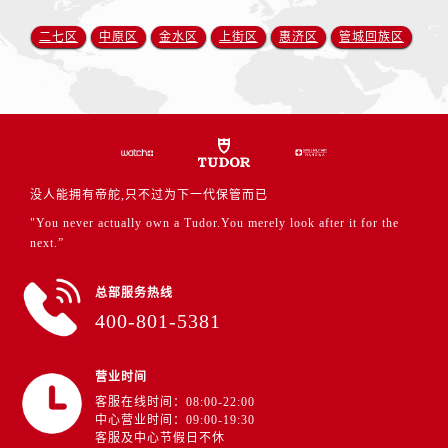
江苏省扬州市邗江区国展路29号星耀天地写字楼1号楼18层1803室帝舵售后服务中心（需提前预约）
江苏省镇江市京口区中山东路帝舵售后服务中心（需提前预约）
二七区
中原区
金水区
上街区
惠济区
管城回族区
江西省抚州市临川区赣东大道帝舵售后服务中心（需提前预约）
江西省赣州市章贡区文清路帝舵售后服务中心（需提前预约）
江西省吉安市吉州区井冈山大道帝舵售后服务中心（需提前预约）
江西省景德镇市珠山区珠山中路帝舵售后服务中心（需提前预约）
江西省九江市浔阳区浔阳路帝舵售后服务中心（需提前预约）
没人能拥有帝舵,只不过为下一代保管而已
江西省南昌市红谷滩新区红谷中大道998号绿地双子塔（中央广场）A1座办公楼14层1407室帝舵售后服务中心（需提前预约）
"You never actually own a Tudor.You merely look after it for the
江西省萍乡市安源区萍安北大道与康庄路交叉口帝舵售后服务中心（需提前预约）
next.”
江西省上饶市信州区滨江西路帝舵售后服务中心（需提前预约）
江西省新余市渝水区北湖西路帝舵售后服务中心（需提前预约）
总部服务热线
江西省宜春市袁州区中山中路帝舵售后服务中心（需提前预约）
400-801-5381
江西省鹰潭市月湖区胜利东路帝舵售后服务中心（需提前预约）
山东省德州市德城区东风中路帝舵售后服务中心（需提前预约）
营业时间
山东省东营市东营区济南路帝舵售后服务中心（需提前预约）
客服在线时间：08:00-22:00
中心营业时间：09:00-19:30
山东省济南市历下区经十路11111号华润中心写字楼（万象城）15层1508室帝舵售后服务中心（需提前预约）
客服及中心节假日不休