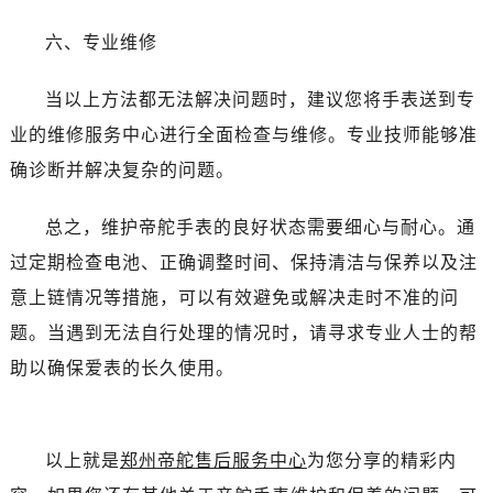
黑龙江省绥化市北林区新华街与康庄路交叉口帝舵售后服务中心（需提前预约）
黑龙江省伊春市伊美区通河路帝舵售后服务中心（需提前预约）
六、专业维修
吉林省白城市洮北区明仁南街帝舵售后服务中心（需提前预约）
当以上方法都无法解决问题时，建议您将手表送到专
吉林省白山市浑江区浑江大街帝舵售后服务中心（需提前预约）
吉林省吉林市船营区河南街帝舵售后服务中心（需提前预约）
业的维修服务中心进行全面检查与维修。专业技师能够准
吉林省辽源市龙山区人民大街帝舵售后服务中心（需提前预约）
确诊断并解决复杂的问题。
吉林省梅河口市新华街道梅河大街帝舵售后服务中心（需提前预约）
吉林省四平市铁东区紫气大路与南九经街交汇处帝舵售后服务中心（需提前预约）
总之，维护帝舵手表的良好状态需要细心与耐心。通
吉林省松原市宁江区五环大街帝舵售后服务中心（需提前预约）
过定期检查电池、正确调整时间、保持清洁与保养以及注
吉林省通化市东昌区环通乡江南大街帝舵售后服务中心（需提前预约）
意上链情况等措施，可以有效避免或解决走时不准的问
吉林省延边市延吉市解放路帝舵售后服务中心（需提前预约）
题。当遇到无法自行处理的情况时，请寻求专业人士的帮
辽宁省鞍山市铁东区站前街帝舵售后服务中心（需提前预约）
助以确保爱表的长久使用。
辽宁省本溪市平山区胜利路帝舵售后服务中心（需提前预约）
辽宁省朝阳市双塔区新华路帝舵售后服务中心（需提前预约）
辽宁省丹东市振兴区七经街帝舵售后服务中心（需提前预约）
以上就是
郑州帝舵售后服务中心
为您分享的精彩内
辽宁省抚顺市新抚区东一路帝舵售后服务中心（需提前预约）