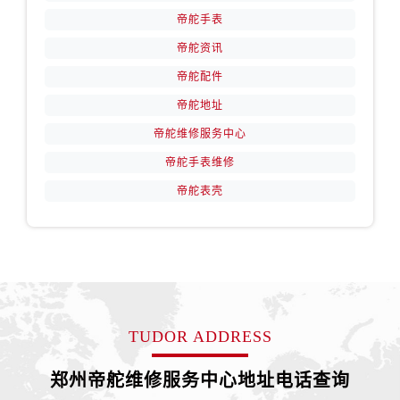
安徽省芜湖市镜湖区中山路步行街帝舵售后服务中心（需提前预约）
帝舵手表
安徽省宣城市宣州区叠嶂西路帝舵售后服务中心（需提前预约）
帝舵资讯
福建省龙岩市新罗区九一南路帝舵售后服务中心（需提前预约）
帝舵配件
福建省南平市建阳区人民西路帝舵售后服务中心（需提前预约）
帝舵地址
福建省宁德市蕉城区天湖东路帝舵售后服务中心（需提前预约）
福建省莆田市城厢区霞林街道荔华东大道帝舵售后服务中心（需提前预约）
帝舵维修服务中心
福建省三明市三元区东乾二路帝舵售后服务中心（需提前预约）
帝舵手表维修
福建省漳州市龙文区步港路帝舵售后服务中心（需提前预约）
帝舵表壳
江苏省常州市新北区龙锦路1590号现代传媒中心5号楼10层1008室帝舵售后服务中心（需提前预约）
江苏省淮安市清江浦区淮海北路帝舵售后服务中心（需提前预约）
江苏省连云港市海州区通灌北路帝舵售后服务中心（需提前预约）
江苏省南京市秦淮区中山南路1号南京中心22层22-C1-C3室帝舵售后服务中心（需提前预约）
江苏省宿迁市宿城区西湖路帝舵售后服务中心（需提前预约）
江苏省泰州市海陵区永定东路399号置地商务中心东塔（华润万象城）17层1706室帝舵售后服务中心（需提前预约）
TUDOR ADDRESS
江苏省徐州市鼓楼区淮海东路29号苏宁广场IFC国际金融中心35层3508室帝舵售后服务中心（需提前预约）
郑州帝舵维修服务中心地址电话查询
江苏省盐城市盐都区世纪大道5号盐城金融城写字楼1号楼16层1604室帝舵售后服务中心（需提前预约）