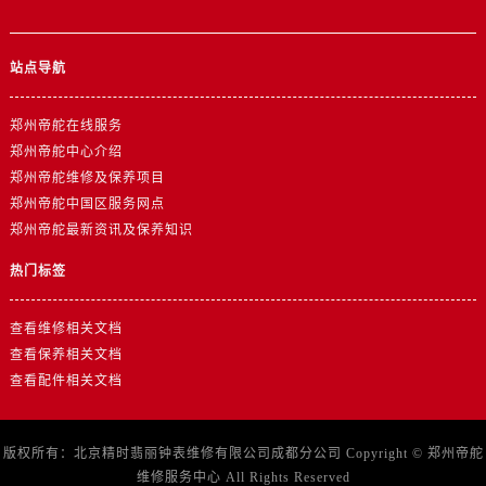
山东省济宁市任城区太白楼路帝舵售后服务中心（需提前预约）
山东省莱芜市文化南路8号银座商城名表维修一楼名表维修帝舵售后服务中心（需提前预约）
站点导航
山东省临沂市兰山区解放路帝舵售后服务中心（需提前预约）
山东省日照市东港区烟台路帝舵售后服务中心（需提前预约）
郑州帝舵在线服务
山东省泰安市泰山区财源街道泰山大街帝舵售后服务中心（需提前预约）
郑州帝舵中心介绍
山东省威海市环翠区新威海路89号振华商厦一楼名表维修帝舵售后服务中心（需提前预约）
郑州帝舵维修及保养项目
山东省潍坊市奎文区东风东街帝舵售后服务中心（需提前预约）
郑州帝舵中国区服务网点
山东省枣庄市滕州市北辛路与善国路交叉口帝舵售后服务中心（需提前预约）
郑州帝舵最新资讯及保养知识
山东省淄博市张店区金晶大道帝舵售后服务中心（需提前预约）
热门标签
上海市黄浦区南京东路299号宏伊国际广场写字楼8层806室帝舵售后服务中心（需提前预约）
上海市徐汇区虹桥路3号港汇中心2座37层3705室帝舵售后服务中心（需提前预约）
查看维修相关文档
浙江省杭州市上城区钱江路1366号华润大厦A座5层503-5室帝舵售后服务中心（需提前预约）
查看保养相关文档
浙江省湖州市吴兴区劳动路帝舵售后服务中心（需提前预约）
查看配件相关文档
浙江省嘉兴市南湖区广益路705号嘉兴世界贸易中心A座13层1304室帝舵售后服务中心（需提前预约）
浙江省金华市金东区东南街777号金华万达广场4号楼22楼2209室帝舵售后服务中心（需提前预约）
版权所有：北京精时翡丽钟表维修有限公司成都分公司 Copyright ©
郑州帝舵
浙江省丽水市莲都区解放街帝舵售后服务中心（需提前预约）
维修服务中心
All Rights Reserved