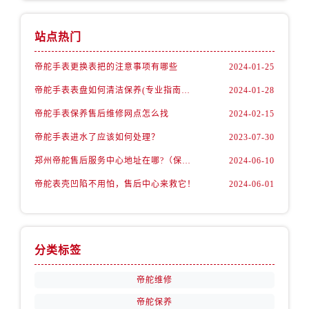
山西省长治市潞州区英雄中路帝舵售后服务中心（需提前预约）
山西省太原市迎泽区迎泽街道解放路15号亨得利名表维修授权店3楼帝舵售后服务中心（需提前预约）
站点热门
天津市和平区赤峰道136号天津国际金融中心26层2603室帝舵售后服务中心（需提前预约）
安徽省安庆市迎江区人民路帝舵售后服务中心（需提前预约）
帝舵手表更换表把的注意事项有哪些
2024-01-25
安徽省蚌埠市蚌山区淮河路帝舵售后服务中心（需提前预约）
帝舵手表表盘如何清洁保养(专业指南分享)
2024-01-28
安徽省亳州市谯城区魏武大道帝舵售后服务中心（需提前预约）
帝舵手表保养售后维修网点怎么找
2024-02-15
安徽省池州市贵池区长江路帝舵售后服务中心（需提前预约）
帝舵手表进水了应该如何处理？
2023-07-30
安徽省滁州市琅琊区南谯北路帝舵售后服务中心（需提前预约）
安徽省阜阳市颍州区颍州北路帝舵售后服务中心（需提前预约）
郑州帝舵售后服务中心地址在哪?（保养机芯）
2024-06-10
安徽省淮北市相山区淮海路帝舵售后服务中心（需提前预约）
帝舵表壳凹陷不用怕，售后中心来救它！
2024-06-01
安徽省淮南市田家庵区国庆中路帝舵售后服务中心（需提前预约）
安徽省黄山市屯溪区黄山西路帝舵售后服务中心（需提前预约）
安徽省六安市金安区解放中路帝舵售后服务中心（需提前预约）
分类标签
安徽省马鞍山市雨山区湖南西路帝舵售后服务中心（需提前预约）
安徽省宿州市埇桥区人民中路帝舵售后服务中心（需提前预约）
帝舵维修
安徽省铜陵市铜官区石城大道帝舵售后服务中心（需提前预约）
帝舵保养