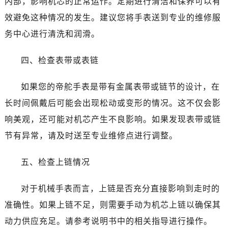
内部，影响机芯的正常运作。定期进行清洁和保养可以有
长春市朝阳区西安大路727号中银大厦A座(旺进大厦)18层09室（需提前预约）
效避免这种情况的发生。建议您将手表送到专业的维修服
贵阳市南明区都司高架桥路33号亨特国际金融中心14楼14D（需提前预约）
昆明市盘龙区北京路928号同德昆明广场写字楼10层06室（需提前预约）
务中心进行清洗和润滑。
石家庄市长安区中山东路39号勒泰中心写字楼B座13层07室（需提前预约）
四、检查表带或表链
西安市碑林区南关正街88号华侨城长安国际中心E座6楼10室（需提前预约）
海口市龙华区金贸东路5号海口华润大厦B座17层1707室（需提前预约）
如果您的帝舵手表是带有金属表带或链节的设计，在
唐山市路南区新华东道100号万达广场写字楼A座10层1002室（需提前预约）
长时间佩戴后可能会出现松动或变形的情况。这不仅会影
黑龙江省大庆市萨尔图区会战大街帝舵售后服务中心（需提前预约）
黑龙江省鹤岗市向阳区红军路帝舵售后服务中心（需提前预约）
响美观，还可能对机芯产生不良影响。如果发现表带或链
黑龙江省黑河市爱辉区中央街帝舵售后服务中心（需提前预约）
节有异常，请及时送至专业维修点进行调整。
黑龙江省鸡西市鸡冠区红军路帝舵售后服务中心（需提前预约）
黑龙江省佳木斯市向阳区长安路帝舵售后服务中心（需提前预约）
五、检查上链情况
黑龙江省牡丹江市东安区太平路帝舵售后服务中心（需提前预约）
对于机械手表而言，上链是否充分直接影响到走时的
黑龙江省七台河市桃山区大同街帝舵售后服务中心（需提前预约）
黑龙江省齐齐哈尔市龙沙区龙华路帝舵售后服务中心（需提前预约）
准确性。如果上链不足，则需要手动为机芯上链以确保其
黑龙江省双鸭山市尖山区新兴大街帝舵售后服务中心（需提前预约）
动力供应充足。请参考说明书中的相关指导进行操作。