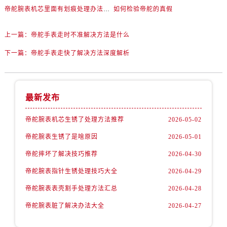
内蒙古自治区鄂尔多斯市东胜区伊金霍洛街帝舵售后服务中心（需提前预约）
帝舵腕表机芯里面有划痕处理办法盘点
如何检验帝舵的真假
内蒙古自治区呼伦贝尔市海拉尔区中央街帝舵售后服务中心（需提前预约）
内蒙古自治区通辽市科尔沁区明仁大街帝舵售后服务中心（需提前预约）
上一篇：
帝舵手表走时不准解决方法是什么
内蒙古自治区乌海市海勃湾区人民南路帝舵售后服务中心（需提前预约）
下一篇：
帝舵手表走快了解决方法深度解析
内蒙古自治区乌兰察布市集宁区恩和大街帝舵售后服务中心（需提前预约）
内蒙古自治区锡林郭勒盟市锡林浩特市光明街与额尔敦路交叉口帝舵售后服务中心（需提前预约）
内蒙古自治区兴安盟市乌兰浩特市兴安大街帝舵售后服务中心（需提前预约）
最新发布
山西省大同市平城区迎宾街帝舵售后服务中心（需提前预约）
山西省晋城市城区黄华街帝舵售后服务中心（需提前预约）
帝舵腕表机芯生锈了处理方法推荐
2026-05-02
山西省晋中市榆次区顺城街帝舵售后服务中心（需提前预约）
帝舵腕表生锈了是啥原因
2026-05-01
山西省临汾市尧都区解放路帝舵售后服务中心（需提前预约）
帝舵摔坏了解决技巧推荐
2026-04-30
山西省吕梁市离石区永宁中路与建设街交叉口帝舵售后服务中心（需提前预约）
帝舵腕表指针生锈处理技巧大全
2026-04-29
山西省朔州市朔城区怡西路与鄯阳西街交汇处帝舵售后服务中心（需提前预约）
山西省忻州市忻府区和平东街与七一南路交叉口帝舵售后服务中心（需提前预约）
帝舵腕表表壳割手处理方法汇总
2026-04-28
山西省阳泉市郊区平阳东街与新城大道交叉口帝舵售后服务中心（需提前预约）
帝舵腕表脏了解决办法大全
2026-04-27
山西省运城市盐湖区河东街帝舵售后服务中心（需提前预约）