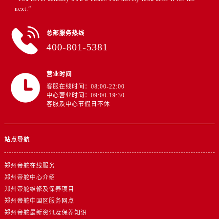
江苏省扬州市邗江区国展路29号星耀天地写字楼1号楼18层1803室帝舵售后服务中心（需提前预约）
next.”
江苏省镇江市京口区中山东路帝舵售后服务中心（需提前预约）
江西省抚州市临川区赣东大道帝舵售后服务中心（需提前预约）
总部服务热线
江西省赣州市章贡区文清路帝舵售后服务中心（需提前预约）
400-801-5381
江西省吉安市吉州区井冈山大道帝舵售后服务中心（需提前预约）
江西省景德镇市珠山区珠山中路帝舵售后服务中心（需提前预约）
营业时间
江西省九江市浔阳区浔阳路帝舵售后服务中心（需提前预约）
客服在线时间：08:00-22:00
中心营业时间：09:00-19:30
江西省南昌市红谷滩新区红谷中大道998号绿地双子塔（中央广场）A1座办公楼14层1407室帝舵售后服务中心（需提前预约）
客服及中心节假日不休
江西省萍乡市安源区萍安北大道与康庄路交叉口帝舵售后服务中心（需提前预约）
江西省上饶市信州区滨江西路帝舵售后服务中心（需提前预约）
站点导航
江西省新余市渝水区北湖西路帝舵售后服务中心（需提前预约）
江西省宜春市袁州区中山中路帝舵售后服务中心（需提前预约）
郑州帝舵在线服务
江西省鹰潭市月湖区胜利东路帝舵售后服务中心（需提前预约）
郑州帝舵中心介绍
山东省德州市德城区东风中路帝舵售后服务中心（需提前预约）
郑州帝舵维修及保养项目
山东省东营市东营区济南路帝舵售后服务中心（需提前预约）
郑州帝舵中国区服务网点
山东省济南市历下区经十路11111号华润中心写字楼（万象城）15层1508室帝舵售后服务中心（需提前预约）
郑州帝舵最新资讯及保养知识