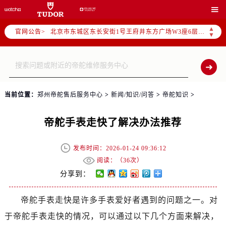
2026年5月帝舵全国官方售后客户服务热线：400-801-5381

2026年5月帝舵售后服务中心最新网点地址：
▲
官网公告>
北京市东城区东长安街1号王府井东方广场W3座6层602室（需提前预约）
▼
北京市朝阳区建国门外大街甲6号华熙国际中心D座11层1102室（需提前预约）
天津市和平区赤峰道136号天津国际金融中心26层2603室（需提前预约）
上海市徐汇区虹桥路3号港汇中心2座37层3705室（需提前预约）
上海市黄浦区南京东路299号宏伊国际广场写字楼8层806室（需提前预约）
当前位置：
郑州帝舵售后服务中心
>
新闻/知识/问答
>
帝舵知识
>
南京市秦淮区中山南路1号南京中心22层22-C1-C3室（需提前预约）
常州市新北区龙锦路1590号现代传媒中心5号楼10层1008室（需提前预约）
帝舵手表走快了解决办法推荐
徐州市鼓楼区淮海东路29号苏宁广场IFC国际金融中心35层3508室（需提前预约）
扬州市邗江区国展路29号星耀天地写字楼1号楼18层1803室（需提前预约）
发布时间：2026-01-24 09:36:12
盐城市盐都区世纪大道5号盐城金融城写字楼1号楼16层1604室（需提前预约）
阅读：（
36次）
泰州市海陵区永定东路399号置地商务中心东塔（华润万象城）17层1706室（需提前预约）
分享到：
宁波市江北区大闸南路500号来福士广场办公楼20层2009室（需提前预约）
帝舵手表走快是许多手表爱好者遇到的问题之一。对
杭州市上城区钱江路1366号华润大厦A座5层503-5室（需提前预约）
于帝舵手表走快的情况，可以通过以下几个方面来解决，
金华市金东区东市南街777号金华万达广场4号楼22楼2209室（需提前预约）