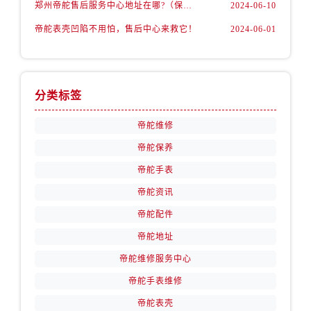
山西省长治市潞州区英雄中路帝舵售后服务中心（需提前预约）
郑州帝舵售后服务中心地址在哪?（保养机芯）
2024-06-10
山西省太原市迎泽区迎泽街道解放路15号亨得利名表维修授权店3楼帝舵售后服务中心（需提前预约）
帝舵表壳凹陷不用怕，售后中心来救它！
2024-06-01
天津市和平区赤峰道136号天津国际金融中心26层2603室帝舵售后服务中心（需提前预约）
安徽省安庆市迎江区人民路帝舵售后服务中心（需提前预约）
安徽省蚌埠市蚌山区淮河路帝舵售后服务中心（需提前预约）
分类标签
安徽省亳州市谯城区魏武大道帝舵售后服务中心（需提前预约）
安徽省池州市贵池区长江路帝舵售后服务中心（需提前预约）
帝舵维修
安徽省滁州市琅琊区南谯北路帝舵售后服务中心（需提前预约）
帝舵保养
安徽省阜阳市颍州区颍州北路帝舵售后服务中心（需提前预约）
帝舵手表
安徽省淮北市相山区淮海路帝舵售后服务中心（需提前预约）
帝舵资讯
安徽省淮南市田家庵区国庆中路帝舵售后服务中心（需提前预约）
帝舵配件
安徽省黄山市屯溪区黄山西路帝舵售后服务中心（需提前预约）
帝舵地址
安徽省六安市金安区解放中路帝舵售后服务中心（需提前预约）
安徽省马鞍山市雨山区湖南西路帝舵售后服务中心（需提前预约）
帝舵维修服务中心
安徽省宿州市埇桥区人民中路帝舵售后服务中心（需提前预约）
帝舵手表维修
安徽省铜陵市铜官区石城大道帝舵售后服务中心（需提前预约）
帝舵表壳