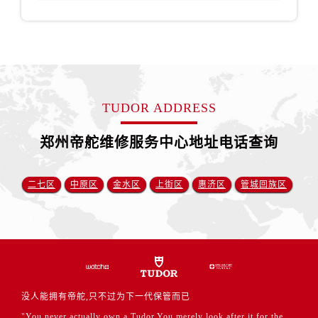
安徽省芜湖市镜湖区中山路步行街帝舵售后服务中心（需提前预约）
安徽省宣城市宣州区叠嶂西路帝舵售后服务中心（需提前预约）
福建省龙岩市新罗区九一南路帝舵售后服务中心（需提前预约）
福建省南平市建阳区人民西路帝舵售后服务中心（需提前预约）
福建省宁德市蕉城区天湖东路帝舵售后服务中心（需提前预约）
福建省莆田市城厢区霞林街道荔华东大道帝舵售后服务中心（需提前预约）
TUDOR ADDRESS
福建省三明市三元区东乾二路帝舵售后服务中心（需提前预约）
郑州帝舵维修服务中心地址电话查询
福建省漳州市龙文区步港路帝舵售后服务中心（需提前预约）
江苏省常州市新北区龙锦路1590号现代传媒中心5号楼10层1008室帝舵售后服务中心（需提前预约）
江苏省淮安市清江浦区淮海北路帝舵售后服务中心（需提前预约）
二七区
中原区
金水区
上街区
惠济区
管城回族区
江苏省连云港市海州区通灌北路帝舵售后服务中心（需提前预约）
江苏省南京市秦淮区中山南路1号南京中心22层22-C1-C3室帝舵售后服务中心（需提前预约）
江苏省宿迁市宿城区西湖路帝舵售后服务中心（需提前预约）
江苏省泰州市海陵区永定东路399号置地商务中心东塔（华润万象城）17层1706室帝舵售后服务中心（需提前预约）
江苏省徐州市鼓楼区淮海东路29号苏宁广场IFC国际金融中心35层3508室帝舵售后服务中心（需提前预约）
没人能拥有帝舵,只不过为下一代保管而已
江苏省盐城市盐都区世纪大道5号盐城金融城写字楼1号楼16层1604室帝舵售后服务中心（需提前预约）
"You never actually own a Tudor.You merely look after it for the