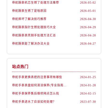
内蒙古自治区鄂尔多斯市东胜区伊金霍洛街帝舵售后服务中心（需提前预约）
帝舵腕表机芯生锈了处理方法推荐
2026-05-02
内蒙古自治区呼伦贝尔市海拉尔区中央街帝舵售后服务中心（需提前预约）
帝舵腕表生锈了是啥原因
2026-05-01
内蒙古自治区通辽市科尔沁区明仁大街帝舵售后服务中心（需提前预约）
帝舵摔坏了解决技巧推荐
2026-04-30
内蒙古自治区乌海市海勃湾区人民南路帝舵售后服务中心（需提前预约）
帝舵腕表指针生锈处理技巧大全
2026-04-29
内蒙古自治区乌兰察布市集宁区恩和大街帝舵售后服务中心（需提前预约）
内蒙古自治区锡林郭勒盟市锡林浩特市光明街与额尔敦路交叉口帝舵售后服务中心（需提前预约）
帝舵腕表表壳割手处理方法汇总
2026-04-28
内蒙古自治区兴安盟市乌兰浩特市兴安大街帝舵售后服务中心（需提前预约）
帝舵腕表脏了解决办法大全
2026-04-27
山西省大同市平城区迎宾街帝舵售后服务中心（需提前预约）
山西省晋城市城区黄华街帝舵售后服务中心（需提前预约）
山西省晋中市榆次区顺城街帝舵售后服务中心（需提前预约）
站点热门
山西省临汾市尧都区解放路帝舵售后服务中心（需提前预约）
山西省吕梁市离石区永宁中路与建设街交叉口帝舵售后服务中心（需提前预约）
帝舵手表更换表把的注意事项有哪些
2024-01-25
山西省朔州市朔城区怡西路与鄯阳西街交汇处帝舵售后服务中心（需提前预约）
帝舵手表表盘如何清洁保养(专业指南分享)
2024-01-28
山西省忻州市忻府区和平东街与七一南路交叉口帝舵售后服务中心（需提前预约）
帝舵手表保养售后维修网点怎么找
2024-02-15
山西省阳泉市郊区平阳东街与新城大道交叉口帝舵售后服务中心（需提前预约）
帝舵手表进水了应该如何处理？
2023-07-30
山西省运城市盐湖区河东街帝舵售后服务中心（需提前预约）