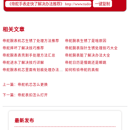
辽宁省阜新市海州区解放大街帝舵售后服务中心（需提前预约）
一键复制
辽宁省葫芦岛市连山区中央路帝舵售后服务中心（需提前预约）
辽宁省锦州市古塔区中央大街帝舵售后服务中心（需提前预约）
辽宁省辽阳市白塔区新运大街帝舵售后服务中心（需提前预约）
相关文章
辽宁省盘锦市兴隆台区石油大街帝舵售后服务中心（需提前预约）
帝舵腕表机芯生锈了处理方法推荐
帝舵腕表生锈了是啥原因
辽宁省铁岭市银州区南马路帝舵售后服务中心（需提前预约）
帝舵摔坏了解决技巧推荐
帝舵腕表指针生锈处理技巧大全
辽宁省营口市站前区市府路与渤海大街交叉口帝舵售后服务中心（需提前预约）
帝舵腕表表壳割手处理方法汇总
帝舵腕表脏了解决办法大全
辽宁省沈阳市沈河区中街路137号亨得利名表维修授权店1楼帝舵售后服务中心（需提前预约）
帝舵进水了解决技巧详解
帝舵日历是慢跳还是瞬跳
辽宁省沈阳市沈河区中街路83号亨得利名表维修授权店1楼帝舵售后服务中心（需提前预约）
帝舵腕表机芯里面有划痕处理办法盘点
如何检验帝舵的真假
北京市朝阳区建国门外大街甲6号华熙国际中心D座11层1102室帝舵售后服务中心（需提前预约）
北京市东城区东长安街1号王府井东方广场W3座6层602室帝舵售后服务中心（需提前预约）
上一篇：
帝舵机芯怎么更换
河北省保定市竞秀区朝阳北大街北国先天下帝舵售后服务中心（需提前预约）
下一篇：
帝舵表扣怎么打开
内蒙古自治区阿拉善盟市左旗土尔扈特大街帝舵售后服务中心（需提前预约）
内蒙古自治区巴彦淖尔市临河区新华街帝舵售后服务中心（需提前预约）
内蒙古自治区包头市青山区幸福路甲3号王府井百货名表维修帝舵售后服务中心（需提前预约）
最新发布
内蒙古自治区赤峰市红山区哈达街帝舵售后服务中心（需提前预约）