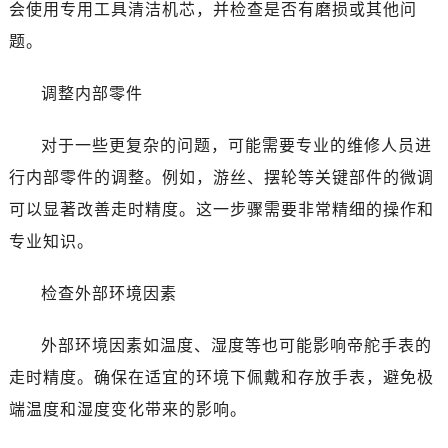
长春市朝阳区西安大路727号中银大厦A座(旺进大厦)18层09室（需提前预约）
会使用专用工具清洁机芯，并检查是否有磨损或其他问
贵阳市南明区都司高架桥路33号亨特国际金融中心14楼14D（需提前预约）
题。
昆明市盘龙区北京路928号同德昆明广场写字楼10层06室（需提前预约）
石家庄市长安区中山东路39号勒泰中心写字楼B座13层07室（需提前预约）
调整内部零件
西安市碑林区南关正街88号华侨城长安国际中心E座6楼10室（需提前预约）
对于一些更复杂的问题，可能需要专业的维修人员进
海口市龙华区金贸东路5号海口华润大厦B座17层1707室（需提前预约）
唐山市路南区新华东道100号万达广场写字楼A座10层1002室（需提前预约）
行内部零件的调整。例如，游丝、摆轮等关键部件的微调
黑龙江省大庆市萨尔图区会战大街帝舵售后服务中心（需提前预约）
可以显著改善走时精度。这一步骤需要非常精细的操作和
黑龙江省鹤岗市向阳区红军路帝舵售后服务中心（需提前预约）
专业知识。
黑龙江省黑河市爱辉区中央街帝舵售后服务中心（需提前预约）
黑龙江省鸡西市鸡冠区红军路帝舵售后服务中心（需提前预约）
检查外部环境因素
黑龙江省佳木斯市向阳区长安路帝舵售后服务中心（需提前预约）
黑龙江省牡丹江市东安区太平路帝舵售后服务中心（需提前预约）
外部环境因素如温度、湿度等也可能影响帝舵手表的
黑龙江省七台河市桃山区大同街帝舵售后服务中心（需提前预约）
走时精度。确保在适宜的环境下佩戴和存放手表，避免极
黑龙江省齐齐哈尔市龙沙区龙华路帝舵售后服务中心（需提前预约）
端温度和湿度变化带来的影响。
黑龙江省双鸭山市尖山区新兴大街帝舵售后服务中心（需提前预约）