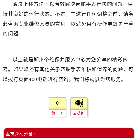
黑龙江省绥化市北林区新华街与康庄路交叉口帝舵售后服务中心（需提前预约）
通过上述方法可以有效解决帝舵手表走快的问题，保
黑龙江省伊春市伊美区通河路帝舵售后服务中心（需提前预约）
持其良好的运行状态。不过，在进行任何调整之前，请务
吉林省白城市洮北区明仁南街帝舵售后服务中心（需提前预约）
必咨询专业维修人员的意见，以避免自行操作导致更严重
吉林省白山市浑江区浑江大街帝舵售后服务中心（需提前预约）
的问题。
吉林省吉林市船营区河南街帝舵售后服务中心（需提前预约）
吉林省辽源市龙山区人民大街帝舵售后服务中心（需提前预约）
吉林省梅河口市新华街道梅河大街帝舵售后服务中心（需提前预约）
以上就是
郑州帝舵保养服务中心
为您分享的精彩内
吉林省四平市铁东区紫气大路与南九经街交汇处帝舵售后服务中心（需提前预约）
容。如果您还有其他关于帝舵手表维护和保养的问题，可
吉林省松原市宁江区五环大街帝舵售后服务中心（需提前预约）
以拨打页面400电话进行咨询，我们将竭诚为您服务。
吉林省通化市东昌区环通乡江南大街帝舵售后服务中心（需提前预约）
吉林省延边市延吉市解放路帝舵售后服务中心（需提前预约）
辽宁省鞍山市铁东区站前街帝舵售后服务中心（需提前预约）
0
辽宁省本溪市平山区胜利路帝舵售后服务中心（需提前预约）
赞一下
去提问
辽宁省朝阳市双塔区新华路帝舵售后服务中心（需提前预约）
辽宁省丹东市振兴区七经街帝舵售后服务中心（需提前预约）
辽宁省抚顺市新抚区东一路帝舵售后服务中心（需提前预约）
本页永久地址：