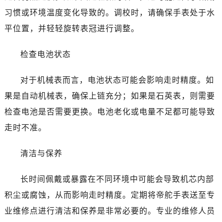
沈阳市沈河区中街路83号亨得利名表维修授权店1楼（需提前预约）
习惯或环境温度变化导致的。调校时，请确保手表处于水
乌鲁木齐市天山区红山路26号时代广场（CCMALL）C座17层17-B（需提前预约）
平位置，并轻轻旋转表冠进行调整。
温州市鹿城区锦绣路1067号置信广场10层1015室（需提前预约）
哈尔滨市南岗区东大直街146号上和置地广场金座12层1214室（需提前预约）
检查电池状态
大连市中山区人民路15号国际金融大厦7层G室（需提前预约）
佛山市禅城区季华五路57号万科金融中心C座12层1205室（需提前预约）
对于机械表而言，电池状态可能会影响走时精度。如
东莞市东城街道鸿福东路1号民盈国贸中心T1写字楼9层907室（需提前预约）
果是自动机械表，确保上链充分；如果是石英表，则需要
无锡市梁溪区人民中路139号恒隆广场写字楼1座11层1104室（需提前预约）
检查电池是否需要更换。电池老化或电量不足都可能导致
南通市崇川区工农路57号圆融广场写字楼16层1603室（需提前预约）
走时不准。
苏州市苏州工业园区星港街199号苏州中心办公楼C座22层08室（需提前预约）
武汉市江汉区解放大道686号世界贸易大厦38层09室（需提前预约）
清洁与保养
南宁市青秀区金湖路59号地王大厦12楼1224室（需提前预约）
合肥市蜀山区潜山路111号万象城华润大厦B座12楼03室（需提前预约）
长时间佩戴或暴露在不同环境中可能会导致机芯内部
泉州市丰泽区宝洲路729号浦西万达中心写字楼A座7楼709室（需提前预约）
积尘或腐蚀，从而影响走时精度。定期将帝舵手表送至专
青岛市南区山东路6号华润大厦B座22层04室（需提前预约）
业维修点进行清洁和保养是非常必要的。专业的维修人员
烟台市芝罘区胜利路139号万达金融中心A座907室（需提前预约）