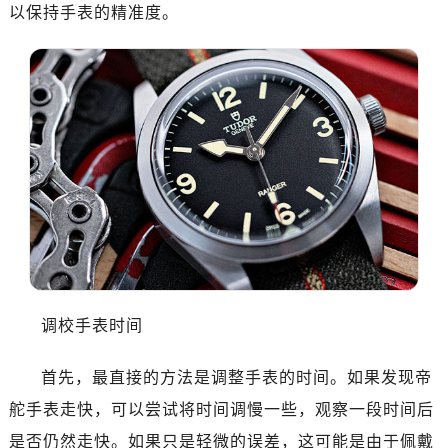
绍兴市越城区胜利东路379号世茂天际中心写字楼8层805室（需提前预约）
以保持手表的精准度。
嘉兴市南湖区广益路705号嘉兴世界贸易中心A座13层1304室（需提前预约）
南昌市红谷滩新区红谷中大道998号绿地双子塔（中央广场）A1座办公楼14层14-07室（需提前预约）
济南市历下区经十路11111号华润中心写字楼（万象城）15层1508室（需提前预约）
广州市天河区天河路230号万菱汇国际中心A塔7层704室（需提前预约）
广州市越秀区环市东路371-375号世界贸易中心大厦南塔15层1507室（需提前预约）
深圳市罗湖区深南东路5001号华润大厦17层1701室（需提前预约）
惠州市惠城区江北文昌一路7号华贸大厦（华贸天地）1座30层30-05室（需提前预约）
厦门市思明区湖滨东路95号万象城华润大厦B座11层1104室（需提前预约）
福州市晋安区竹屿路6号东二环泰禾广场2号楼5层509室（需提前预约）
成都市锦江区人民东路6号SAC东原中心24层2406B室（需提前预约）
重庆市江北区观音桥步行街2号融恒时代广场9层902室（需提前预约）
调校手表时间
长沙市芙蓉区建湘路393号世茂环球金融中心写字楼10层1013室（需提前预约）
郑州市二七区民主路10号华润大厦29层2905室（需提前预约）
首先，最直接的方法是调整手表的时间。如果发现帝
太原市迎泽区迎泽街道解放路15号亨得利名表维修授权店3楼（需提前预约）
舵手表走快，可以尝试将时间调慢一些，观察一段时间后
沈阳市沈河区中街路137号亨得利名表维修授权店1楼（需提前预约）
是否仍然走快。如果只是轻微的误差，这可能是由于佩戴