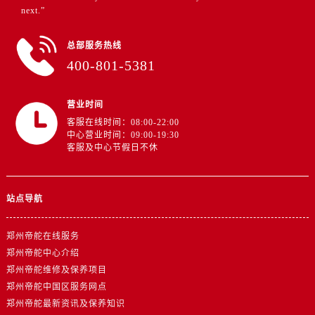
江苏省盐城市盐都区世纪大道5号盐城金融城写字楼1号楼16层1604室帝舵售后服务中心（需提前预约）
next.”
江苏省扬州市邗江区国展路29号星耀天地写字楼1号楼18层1803室帝舵售后服务中心（需提前预约）
江苏省镇江市京口区中山东路帝舵售后服务中心（需提前预约）
总部服务热线
400-801-5381
江西省抚州市临川区赣东大道帝舵售后服务中心（需提前预约）
江西省赣州市章贡区文清路帝舵售后服务中心（需提前预约）
江西省吉安市吉州区井冈山大道帝舵售后服务中心（需提前预约）
营业时间
客服在线时间：08:00-22:00
江西省景德镇市珠山区珠山中路帝舵售后服务中心（需提前预约）
中心营业时间：09:00-19:30
江西省九江市浔阳区浔阳路帝舵售后服务中心（需提前预约）
客服及中心节假日不休
江西省南昌市红谷滩新区红谷中大道998号绿地双子塔（中央广场）A1座办公楼14层1407室帝舵售后服务中心（需提前预约）
江西省萍乡市安源区萍安北大道与康庄路交叉口帝舵售后服务中心（需提前预约）
站点导航
江西省上饶市信州区滨江西路帝舵售后服务中心（需提前预约）
江西省新余市渝水区北湖西路帝舵售后服务中心（需提前预约）
郑州帝舵在线服务
江西省宜春市袁州区中山中路帝舵售后服务中心（需提前预约）
郑州帝舵中心介绍
江西省鹰潭市月湖区胜利东路帝舵售后服务中心（需提前预约）
郑州帝舵维修及保养项目
山东省德州市德城区东风中路帝舵售后服务中心（需提前预约）
郑州帝舵中国区服务网点
山东省东营市东营区济南路帝舵售后服务中心（需提前预约）
郑州帝舵最新资讯及保养知识