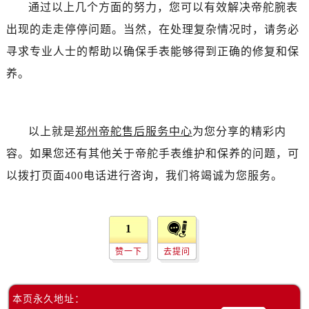
黑龙江省双鸭山市尖山区新兴大街帝舵售后服务中心（需提前预约）
通过以上几个方面的努力，您可以有效解决帝舵腕表
黑龙江省绥化市北林区新华街与康庄路交叉口帝舵售后服务中心（需提前预约）
出现的走走停停问题。当然，在处理复杂情况时，请务必
黑龙江省伊春市伊美区通河路帝舵售后服务中心（需提前预约）
寻求专业人士的帮助以确保手表能够得到正确的修复和保
吉林省白城市洮北区明仁南街帝舵售后服务中心（需提前预约）
养。
吉林省白山市浑江区浑江大街帝舵售后服务中心（需提前预约）
吉林省吉林市船营区河南街帝舵售后服务中心（需提前预约）
吉林省辽源市龙山区人民大街帝舵售后服务中心（需提前预约）
以上就是
郑州帝舵售后服务中心
为您分享的精彩内
吉林省梅河口市新华街道梅河大街帝舵售后服务中心（需提前预约）
容。如果您还有其他关于帝舵手表维护和保养的问题，可
吉林省四平市铁东区紫气大路与南九经街交汇处帝舵售后服务中心（需提前预约）
以拨打页面400电话进行咨询，我们将竭诚为您服务。
吉林省松原市宁江区五环大街帝舵售后服务中心（需提前预约）
吉林省通化市东昌区环通乡江南大街帝舵售后服务中心（需提前预约）
吉林省延边市延吉市解放路帝舵售后服务中心（需提前预约）
1
辽宁省鞍山市铁东区站前街帝舵售后服务中心（需提前预约）
赞一下
去提问
辽宁省本溪市平山区胜利路帝舵售后服务中心（需提前预约）
辽宁省朝阳市双塔区新华路帝舵售后服务中心（需提前预约）
辽宁省丹东市振兴区七经街帝舵售后服务中心（需提前预约）
本页永久地址：