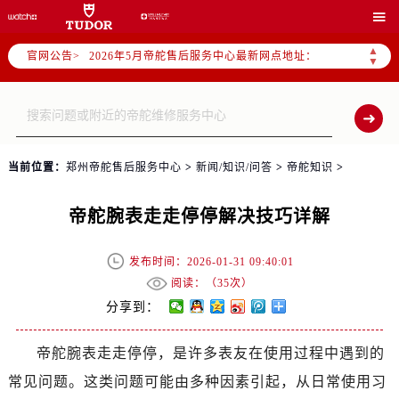
2026年5月帝舵中国区售后服务网络优化升级公告

2026年5月帝舵全国官方售后客户服务热线：400-801-5381
▲
官网公告>
2026年5月帝舵售后服务中心最新网点地址：
▼
北京市东城区东长安街1号王府井东方广场W3座6层602室（需提前预约）
北京市朝阳区建国门外大街甲6号华熙国际中心D座11层1102室（需提前预约）
天津市和平区赤峰道136号天津国际金融中心26层2603室（需提前预约）
上海市徐汇区虹桥路3号港汇中心2座37层3705室（需提前预约）
当前位置：
郑州帝舵售后服务中心
>
新闻/知识/问答
>
帝舵知识
>
上海市黄浦区南京东路299号宏伊国际广场写字楼8层806室（需提前预约）
南京市秦淮区中山南路1号南京中心22层22-C1-C3室（需提前预约）
帝舵腕表走走停停解决技巧详解
常州市新北区龙锦路1590号现代传媒中心5号楼10层1008室（需提前预约）
徐州市鼓楼区淮海东路29号苏宁广场IFC国际金融中心35层3508室（需提前预约）
发布时间：2026-01-31 09:40:01
扬州市邗江区国展路29号星耀天地写字楼1号楼18层1803室（需提前预约）
阅读：（
35次）
盐城市盐都区世纪大道5号盐城金融城写字楼1号楼16层1604室（需提前预约）
分享到：
泰州市海陵区永定东路399号置地商务中心东塔（华润万象城）17层1706室（需提前预约）
帝舵腕表走走停停，是许多表友在使用过程中遇到的
宁波市江北区大闸南路500号来福士广场办公楼20层2009室（需提前预约）
常见问题。这类问题可能由多种因素引起，从日常使用习
杭州市上城区钱江路1366号华润大厦A座5层503-5室（需提前预约）