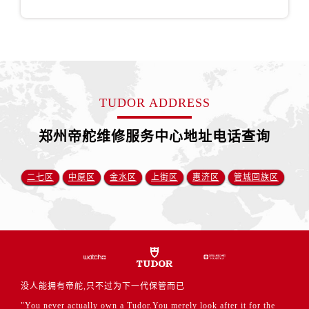
安徽省铜陵市铜官区石城大道帝舵售后服务中心（需提前预约）
安徽省芜湖市镜湖区中山路步行街帝舵售后服务中心（需提前预约）
安徽省宣城市宣州区叠嶂西路帝舵售后服务中心（需提前预约）
福建省龙岩市新罗区九一南路帝舵售后服务中心（需提前预约）
福建省南平市建阳区人民西路帝舵售后服务中心（需提前预约）
TUDOR ADDRESS
福建省宁德市蕉城区天湖东路帝舵售后服务中心（需提前预约）
福建省莆田市城厢区霞林街道荔华东大道帝舵售后服务中心（需提前预约）
郑州帝舵维修服务中心地址电话查询
福建省三明市三元区东乾二路帝舵售后服务中心（需提前预约）
福建省漳州市龙文区步港路帝舵售后服务中心（需提前预约）
二七区
中原区
金水区
上街区
惠济区
管城回族区
江苏省常州市新北区龙锦路1590号现代传媒中心5号楼10层1008室帝舵售后服务中心（需提前预约）
江苏省淮安市清江浦区淮海北路帝舵售后服务中心（需提前预约）
江苏省连云港市海州区通灌北路帝舵售后服务中心（需提前预约）
江苏省南京市秦淮区中山南路1号南京中心22层22-C1-C3室帝舵售后服务中心（需提前预约）
江苏省宿迁市宿城区西湖路帝舵售后服务中心（需提前预约）
江苏省泰州市海陵区永定东路399号置地商务中心东塔（华润万象城）17层1706室帝舵售后服务中心（需提前预约）
没人能拥有帝舵,只不过为下一代保管而已
江苏省徐州市鼓楼区淮海东路29号苏宁广场IFC国际金融中心35层3508室帝舵售后服务中心（需提前预约）
"You never actually own a Tudor.You merely look after it for the