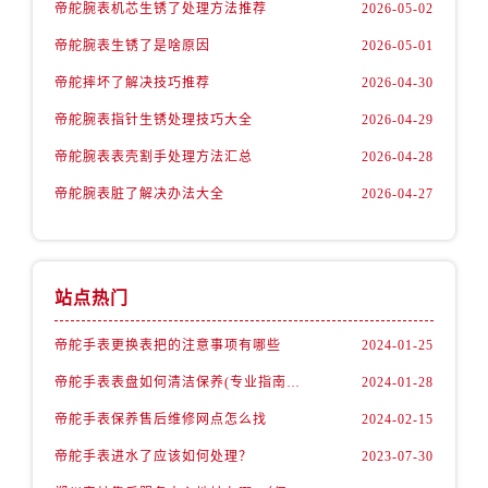
内蒙古自治区赤峰市红山区哈达街帝舵售后服务中心（需提前预约）
帝舵腕表机芯生锈了处理方法推荐
2026-05-02
内蒙古自治区鄂尔多斯市东胜区伊金霍洛街帝舵售后服务中心（需提前预约）
帝舵腕表生锈了是啥原因
2026-05-01
内蒙古自治区呼伦贝尔市海拉尔区中央街帝舵售后服务中心（需提前预约）
帝舵摔坏了解决技巧推荐
2026-04-30
内蒙古自治区通辽市科尔沁区明仁大街帝舵售后服务中心（需提前预约）
帝舵腕表指针生锈处理技巧大全
2026-04-29
内蒙古自治区乌海市海勃湾区人民南路帝舵售后服务中心（需提前预约）
帝舵腕表表壳割手处理方法汇总
2026-04-28
内蒙古自治区乌兰察布市集宁区恩和大街帝舵售后服务中心（需提前预约）
内蒙古自治区锡林郭勒盟市锡林浩特市光明街与额尔敦路交叉口帝舵售后服务中心（需提前预约）
帝舵腕表脏了解决办法大全
2026-04-27
内蒙古自治区兴安盟市乌兰浩特市兴安大街帝舵售后服务中心（需提前预约）
山西省大同市平城区迎宾街帝舵售后服务中心（需提前预约）
山西省晋城市城区黄华街帝舵售后服务中心（需提前预约）
站点热门
山西省晋中市榆次区顺城街帝舵售后服务中心（需提前预约）
山西省临汾市尧都区解放路帝舵售后服务中心（需提前预约）
帝舵手表更换表把的注意事项有哪些
2024-01-25
山西省吕梁市离石区永宁中路与建设街交叉口帝舵售后服务中心（需提前预约）
帝舵手表表盘如何清洁保养(专业指南分享)
2024-01-28
山西省朔州市朔城区怡西路与鄯阳西街交汇处帝舵售后服务中心（需提前预约）
帝舵手表保养售后维修网点怎么找
2024-02-15
山西省忻州市忻府区和平东街与七一南路交叉口帝舵售后服务中心（需提前预约）
帝舵手表进水了应该如何处理？
2023-07-30
山西省阳泉市郊区平阳东街与新城大道交叉口帝舵售后服务中心（需提前预约）