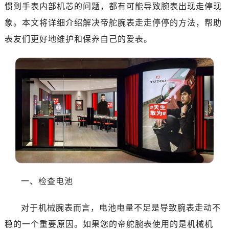
金华市金东区东市南街777号金华万达广场4号楼22楼2209室（需提前预约）
惯到手表内部机芯的问题，都有可能导致腕表出现走停现
绍兴市越城区胜利东路379号世茂天际中心写字楼8层805室（需提前预约）
象。本文将详细介绍解决帝舵腕表走走停停的方法，帮助
嘉兴市南湖区广益路705号嘉兴世界贸易中心A座13层1304室（需提前预约）
表友们更好地维护和保养自己的爱表。
南昌市红谷滩新区红谷中大道998号绿地双子塔（中央广场）A1座办公楼14层14-07室（需提前预约）
济南市历下区经十路11111号华润中心写字楼（万象城）15层1508室（需提前预约）
广州市天河区天河路230号万菱汇国际中心A塔7层704室（需提前预约）
广州市越秀区环市东路371-375号世界贸易中心大厦南塔15层1507室（需提前预约）
深圳市罗湖区深南东路5001号华润大厦17层1701室（需提前预约）
惠州市惠城区江北文昌一路7号华贸大厦（华贸天地）1座30层30-05室（需提前预约）
厦门市思明区湖滨东路95号万象城华润大厦B座11层1104室（需提前预约）
福州市晋安区竹屿路6号东二环泰禾广场2号楼5层509室（需提前预约）
成都市锦江区人民东路6号SAC东原中心24层2406B室（需提前预约）
重庆市江北区观音桥步行街2号融恒时代广场9层902室（需提前预约）
一、检查电池
长沙市芙蓉区建湘路393号世茂环球金融中心写字楼10层1013室（需提前预约）
郑州市二七区民主路10号华润大厦29层2905室（需提前预约）
对于机械腕表而言，电池电量不足是导致腕表走动不
太原市迎泽区迎泽街道解放路15号亨得利名表维修授权店3楼（需提前预约）
稳的一个重要原因。如果您的帝舵腕表使用的是机械机