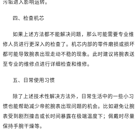
污垢进入影响运转。
烟台市芝罘区胜利路139号万达金融中心A座907室（需提前预约）
长春市朝阳区西安大路727号中银大厦A座(旺进大厦)18层09室（需提前预约）
四、检查机芯
贵阳市南明区都司高架桥路33号亨特国际金融中心14楼14D（需提前预约）
昆明市盘龙区北京路928号同德昆明广场写字楼10层06室（需提前预约）
如果上述方法都不能解决问题，那么可能需要专业维
石家庄市长安区中山东路39号勒泰中心写字楼B座13层07室（需提前预约）
修人员进行更深入的检查了。机芯内部的零件磨损或损坏
西安市碑林区南关正街88号华侨城长安国际中心E座6楼10室（需提前预约）
都可能导致腕表出现走动不稳的现象。此时建议将腕表送
海口市龙华区金贸东路5号海口华润大厦B座17层1707室（需提前预约）
唐山市路南区新华东道100号万达广场写字楼A座10层1002室（需提前预约）
至专业的维修点进行详细检查和维修。
黑龙江省大庆市萨尔图区会战大街帝舵售后服务中心（需提前预约）
五、日常使用习惯
黑龙江省鹤岗市向阳区红军路帝舵售后服务中心（需提前预约）
黑龙江省黑河市爱辉区中央街帝舵售后服务中心（需提前预约）
除了上述技术性解决方法外，日常生活中的一些小习
黑龙江省鸡西市鸡冠区红军路帝舵售后服务中心（需提前预约）
惯也能帮助减少帝舵腕表出现问题的机会。比如避免让腕
黑龙江省佳木斯市向阳区长安路帝舵售后服务中心（需提前预约）
黑龙江省牡丹江市东安区太平路帝舵售后服务中心（需提前预约）
表受到剧烈撞击或长时间暴露在极端温度下；佩戴时尽量
黑龙江省七台河市桃山区大同街帝舵售后服务中心（需提前预约）
保持手腕干燥等。
黑龙江省齐齐哈尔市龙沙区龙华路帝舵售后服务中心（需提前预约）