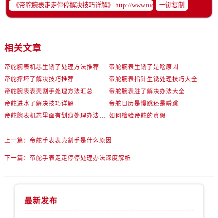
辽宁省抚顺市新抚区东一路帝舵售后服务中心（需提前预约）
一键复制
辽宁省阜新市海州区解放大街帝舵售后服务中心（需提前预约）
辽宁省葫芦岛市连山区中央路帝舵售后服务中心（需提前预约）
辽宁省锦州市古塔区中央大街帝舵售后服务中心（需提前预约）
相关文章
辽宁省辽阳市白塔区新运大街帝舵售后服务中心（需提前预约）
帝舵腕表机芯生锈了处理方法推荐
帝舵腕表生锈了是啥原因
辽宁省盘锦市兴隆台区石油大街帝舵售后服务中心（需提前预约）
帝舵摔坏了解决技巧推荐
帝舵腕表指针生锈处理技巧大全
辽宁省铁岭市银州区南马路帝舵售后服务中心（需提前预约）
帝舵腕表表壳割手处理方法汇总
帝舵腕表脏了解决办法大全
辽宁省营口市站前区市府路与渤海大街交叉口帝舵售后服务中心（需提前预约）
帝舵进水了解决技巧详解
帝舵日历是慢跳还是瞬跳
辽宁省沈阳市沈河区中街路137号亨得利名表维修授权店1楼帝舵售后服务中心（需提前预约）
帝舵腕表机芯里面有划痕处理办法盘点
如何检验帝舵的真假
辽宁省沈阳市沈河区中街路83号亨得利名表维修授权店1楼帝舵售后服务中心（需提前预约）
北京市朝阳区建国门外大街甲6号华熙国际中心D座11层1102室帝舵售后服务中心（需提前预约）
上一篇：
帝舵手表表壳割手是什么原因
北京市东城区东长安街1号王府井东方广场W3座6层602室帝舵售后服务中心（需提前预约）
下一篇：
帝舵手表走走停停处理办法深度解析
河北省保定市竞秀区朝阳北大街北国先天下帝舵售后服务中心（需提前预约）
内蒙古自治区阿拉善盟市左旗土尔扈特大街帝舵售后服务中心（需提前预约）
内蒙古自治区巴彦淖尔市临河区新华街帝舵售后服务中心（需提前预约）
最新发布
内蒙古自治区包头市青山区幸福路甲3号王府井百货名表维修帝舵售后服务中心（需提前预约）