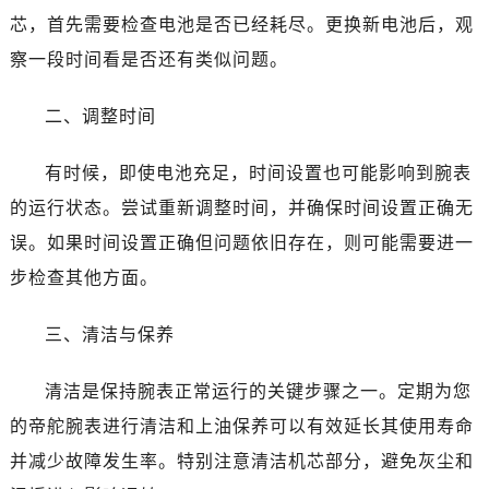
沈阳市沈河区中街路137号亨得利名表维修授权店1楼（需提前预约）
芯，首先需要检查电池是否已经耗尽。更换新电池后，观
沈阳市沈河区中街路83号亨得利名表维修授权店1楼（需提前预约）
察一段时间看是否还有类似问题。
乌鲁木齐市天山区红山路26号时代广场（CCMALL）C座17层17-B（需提前预约）
温州市鹿城区锦绣路1067号置信广场10层1015室（需提前预约）
二、调整时间
哈尔滨市南岗区东大直街146号上和置地广场金座12层1214室（需提前预约）
大连市中山区人民路15号国际金融大厦7层G室（需提前预约）
有时候，即使电池充足，时间设置也可能影响到腕表
佛山市禅城区季华五路57号万科金融中心C座12层1205室（需提前预约）
的运行状态。尝试重新调整时间，并确保时间设置正确无
东莞市东城街道鸿福东路1号民盈国贸中心T1写字楼9层907室（需提前预约）
误。如果时间设置正确但问题依旧存在，则可能需要进一
无锡市梁溪区人民中路139号恒隆广场写字楼1座11层1104室（需提前预约）
步检查其他方面。
南通市崇川区工农路57号圆融广场写字楼16层1603室（需提前预约）
苏州市苏州工业园区星港街199号苏州中心办公楼C座22层08室（需提前预约）
三、清洁与保养
武汉市江汉区解放大道686号世界贸易大厦38层09室（需提前预约）
南宁市青秀区金湖路59号地王大厦12楼1224室（需提前预约）
清洁是保持腕表正常运行的关键步骤之一。定期为您
合肥市蜀山区潜山路111号万象城华润大厦B座12楼03室（需提前预约）
的帝舵腕表进行清洁和上油保养可以有效延长其使用寿命
泉州市丰泽区宝洲路729号浦西万达中心写字楼A座7楼709室（需提前预约）
并减少故障发生率。特别注意清洁机芯部分，避免灰尘和
青岛市南区山东路6号华润大厦B座22层04室（需提前预约）