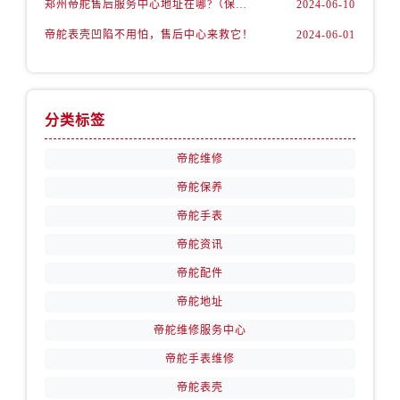
郑州帝舵售后服务中心地址在哪?（保养机芯）
2024-06-10
山西省运城市盐湖区河东街帝舵售后服务中心（需提前预约）
山西省长治市潞州区英雄中路帝舵售后服务中心（需提前预约）
帝舵表壳凹陷不用怕，售后中心来救它！
2024-06-01
山西省太原市迎泽区迎泽街道解放路15号亨得利名表维修授权店3楼帝舵售后服务中心（需提前预约）
天津市和平区赤峰道136号天津国际金融中心26层2603室帝舵售后服务中心（需提前预约）
安徽省安庆市迎江区人民路帝舵售后服务中心（需提前预约）
分类标签
安徽省蚌埠市蚌山区淮河路帝舵售后服务中心（需提前预约）
安徽省亳州市谯城区魏武大道帝舵售后服务中心（需提前预约）
帝舵维修
安徽省池州市贵池区长江路帝舵售后服务中心（需提前预约）
帝舵保养
安徽省滁州市琅琊区南谯北路帝舵售后服务中心（需提前预约）
帝舵手表
安徽省阜阳市颍州区颍州北路帝舵售后服务中心（需提前预约）
帝舵资讯
安徽省淮北市相山区淮海路帝舵售后服务中心（需提前预约）
帝舵配件
安徽省淮南市田家庵区国庆中路帝舵售后服务中心（需提前预约）
帝舵地址
安徽省黄山市屯溪区黄山西路帝舵售后服务中心（需提前预约）
帝舵维修服务中心
安徽省六安市金安区解放中路帝舵售后服务中心（需提前预约）
安徽省马鞍山市雨山区湖南西路帝舵售后服务中心（需提前预约）
帝舵手表维修
安徽省宿州市埇桥区人民中路帝舵售后服务中心（需提前预约）
帝舵表壳