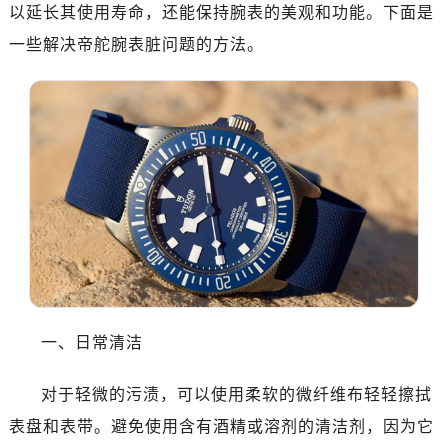
绍兴市越城区胜利东路379号世茂天际中心写字楼8层805室（需提前预约）
以延长其使用寿命，还能保持腕表的美观和功能。下面是
嘉兴市南湖区广益路705号嘉兴世界贸易中心A座13层1304室（需提前预约）
一些解决帝舵腕表脏问题的方法。
南昌市红谷滩新区红谷中大道998号绿地双子塔（中央广场）A1座办公楼14层14-07室（需提前预约）
济南市历下区经十路11111号华润中心写字楼（万象城）15层1508室（需提前预约）
广州市天河区天河路230号万菱汇国际中心A塔7层704室（需提前预约）
广州市越秀区环市东路371-375号世界贸易中心大厦南塔15层1507室（需提前预约）
深圳市罗湖区深南东路5001号华润大厦17层1701室（需提前预约）
惠州市惠城区江北文昌一路7号华贸大厦（华贸天地）1座30层30-05室（需提前预约）
厦门市思明区湖滨东路95号万象城华润大厦B座11层1104室（需提前预约）
福州市晋安区竹屿路6号东二环泰禾广场2号楼5层509室（需提前预约）
成都市锦江区人民东路6号SAC东原中心24层2406B室（需提前预约）
重庆市江北区观音桥步行街2号融恒时代广场9层902室（需提前预约）
一、日常清洁
长沙市芙蓉区建湘路393号世茂环球金融中心写字楼10层1013室（需提前预约）
郑州市二七区民主路10号华润大厦29层2905室（需提前预约）
对于轻微的污渍，可以使用柔软的微纤维布轻轻擦拭
太原市迎泽区迎泽街道解放路15号亨得利名表维修授权店3楼（需提前预约）
表盘和表带。避免使用含有酒精或溶剂的清洁剂，因为它
沈阳市沈河区中街路137号亨得利名表维修授权店1楼（需提前预约）