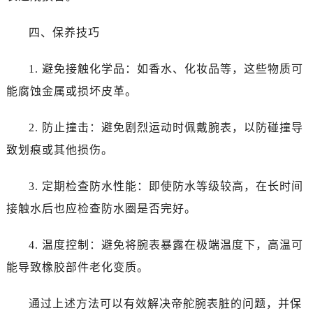
长春市朝阳区西安大路727号中银大厦A座(旺进大厦)18层09室（需提前预约）
贵阳市南明区都司高架桥路33号亨特国际金融中心14楼14D（需提前预约）
四、保养技巧
昆明市盘龙区北京路928号同德昆明广场写字楼10层06室（需提前预约）
石家庄市长安区中山东路39号勒泰中心写字楼B座13层07室（需提前预约）
1. 避免接触化学品：如香水、化妆品等，这些物质可
西安市碑林区南关正街88号华侨城长安国际中心E座6楼10室（需提前预约）
能腐蚀金属或损坏皮革。
海口市龙华区金贸东路5号海口华润大厦B座17层1707室（需提前预约）
唐山市路南区新华东道100号万达广场写字楼A座10层1002室（需提前预约）
2. 防止撞击：避免剧烈运动时佩戴腕表，以防碰撞导
黑龙江省大庆市萨尔图区会战大街帝舵售后服务中心（需提前预约）
致划痕或其他损伤。
黑龙江省鹤岗市向阳区红军路帝舵售后服务中心（需提前预约）
黑龙江省黑河市爱辉区中央街帝舵售后服务中心（需提前预约）
3. 定期检查防水性能：即使防水等级较高，在长时间
黑龙江省鸡西市鸡冠区红军路帝舵售后服务中心（需提前预约）
接触水后也应检查防水圈是否完好。
黑龙江省佳木斯市向阳区长安路帝舵售后服务中心（需提前预约）
黑龙江省牡丹江市东安区太平路帝舵售后服务中心（需提前预约）
4. 温度控制：避免将腕表暴露在极端温度下，高温可
黑龙江省七台河市桃山区大同街帝舵售后服务中心（需提前预约）
能导致橡胶部件老化变质。
黑龙江省齐齐哈尔市龙沙区龙华路帝舵售后服务中心（需提前预约）
黑龙江省双鸭山市尖山区新兴大街帝舵售后服务中心（需提前预约）
通过上述方法可以有效解决帝舵腕表脏的问题，并保