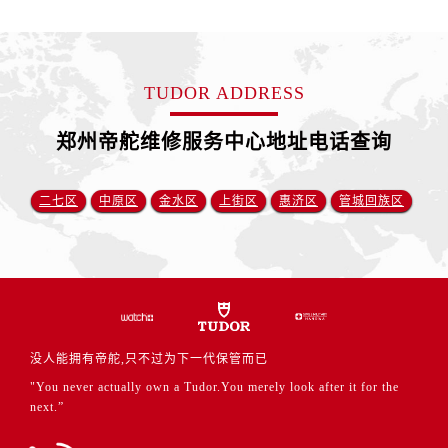
安徽省芜湖市镜湖区中山路步行街帝舵售后服务中心（需提前预约）
安徽省宣城市宣州区叠嶂西路帝舵售后服务中心（需提前预约）
福建省龙岩市新罗区九一南路帝舵售后服务中心（需提前预约）
TUDOR ADDRESS
福建省南平市建阳区人民西路帝舵售后服务中心（需提前预约）
福建省宁德市蕉城区天湖东路帝舵售后服务中心（需提前预约）
郑州帝舵维修服务中心地址电话查询
福建省莆田市城厢区霞林街道荔华东大道帝舵售后服务中心（需提前预约）
福建省三明市三元区东乾二路帝舵售后服务中心（需提前预约）
二七区
中原区
金水区
上街区
惠济区
管城回族区
福建省漳州市龙文区步港路帝舵售后服务中心（需提前预约）
江苏省常州市新北区龙锦路1590号现代传媒中心5号楼10层1008室帝舵售后服务中心（需提前预约）
江苏省淮安市清江浦区淮海北路帝舵售后服务中心（需提前预约）
江苏省连云港市海州区通灌北路帝舵售后服务中心（需提前预约）
江苏省南京市秦淮区中山南路1号南京中心22层22-C1-C3室帝舵售后服务中心（需提前预约）
江苏省宿迁市宿城区西湖路帝舵售后服务中心（需提前预约）
没人能拥有帝舵,只不过为下一代保管而已
江苏省泰州市海陵区永定东路399号置地商务中心东塔（华润万象城）17层1706室帝舵售后服务中心（需提前预约）
"You never actually own a Tudor.You merely look after it for the
江苏省徐州市鼓楼区淮海东路29号苏宁广场IFC国际金融中心35层3508室帝舵售后服务中心（需提前预约）
next.”
江苏省盐城市盐都区世纪大道5号盐城金融城写字楼1号楼16层1604室帝舵售后服务中心（需提前预约）