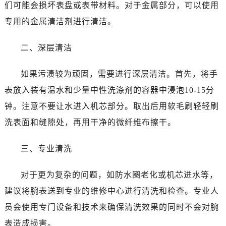
沈阳市沈河区中街路83号亨得利名表维修授权店1楼（需提前预约）
们可能会损坏表盘或表带材料。对于金属部分，可以使用
乌鲁木齐市天山区红山路26号时代广场（CCMALL）C座17层17-B（需提前预约）
专用的金属清洁剂进行清洁。
温州市鹿城区锦绣路1067号置信广场10层1015室（需提前预约）
哈尔滨市南岗区东大直街146号上和置地广场金座12层1214室（需提前预约）
二、深层清洁
大连市中山区人民路15号国际金融大厦7层G室（需提前预约）
如果污渍较为顽固，需要进行深层清洁。首先，将手
佛山市禅城区季华五路57号万科金融中心C座12层1205室（需提前预约）
东莞市东城街道鸿福东路1号民盈国贸中心T1写字楼9层907室（需提前预约）
表放入装有温水和少量中性洗涤剂的容器中浸泡10-15分
无锡市梁溪区人民中路139号恒隆广场写字楼1座11层1104室（需提前预约）
钟。注意不要让水进入机芯部分。取出后用软毛刷轻轻刷
南通市崇川区工农路57号圆融广场写字楼16层1603室（需提前预约）
洗表面和缝隙处，再用干净的微纤维布擦干。
苏州市苏州工业园区星港街199号苏州中心办公楼C座22层08室（需提前预约）
武汉市江汉区解放大道686号世界贸易大厦38层09室（需提前预约）
三、专业清洗
南宁市青秀区金湖路59号地王大厦12楼1224室（需提前预约）
合肥市蜀山区潜山路111号万象城华润大厦B座12楼03室（需提前预约）
对于更为复杂的问题，如防水圈老化或机芯进水等，
泉州市丰泽区宝洲路729号浦西万达中心写字楼A座7楼709室（需提前预约）
建议将腕表送到专业的维修中心进行清洗和检查。专业人
青岛市南区山东路6号华润大厦B座22层04室（需提前预约）
员会使用专门设备和技术来确保清洗效果的同时不会对腕
烟台市芝罘区胜利路139号万达金融中心A座907室（需提前预约）
表造成损害。