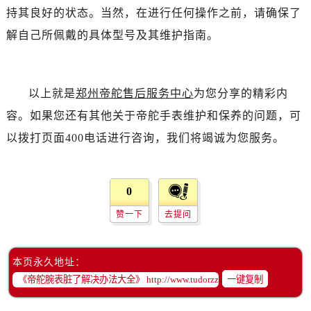
黑龙江省绥化市北林区新华街与康庄路交叉口帝舵售后服务中心（需提前预约）
持其良好的状态。当然，在进行任何操作之前，请确保了
黑龙江省伊春市伊美区通河路帝舵售后服务中心（需提前预约）
解自己所佩戴的具体型号及其维护指南。
吉林省白城市洮北区明仁南街帝舵售后服务中心（需提前预约）
吉林省白山市浑江区浑江大街帝舵售后服务中心（需提前预约）
吉林省吉林市船营区河南街帝舵售后服务中心（需提前预约）
以上就是
郑州帝舵售后服务中心
为您分享的精彩内
吉林省辽源市龙山区人民大街帝舵售后服务中心（需提前预约）
容。如果您还有其他关于帝舵手表维护和保养的问题，可
吉林省梅河口市新华街道梅河大街帝舵售后服务中心（需提前预约）
以拨打页面400电话进行咨询，我们将竭诚为您服务。
吉林省四平市铁东区紫气大路与南九经街交汇处帝舵售后服务中心（需提前预约）
吉林省松原市宁江区五环大街帝舵售后服务中心（需提前预约）
吉林省通化市东昌区环通乡江南大街帝舵售后服务中心（需提前预约）
0
吉林省延边市延吉市解放路帝舵售后服务中心（需提前预约）
赞一下
去提问
辽宁省鞍山市铁东区站前街帝舵售后服务中心（需提前预约）
辽宁省本溪市平山区胜利路帝舵售后服务中心（需提前预约）
辽宁省朝阳市双塔区新华路帝舵售后服务中心（需提前预约）
本页永久地址：
辽宁省丹东市振兴区七经街帝舵售后服务中心（需提前预约）
一键复制
辽宁省抚顺市新抚区东一路帝舵售后服务中心（需提前预约）