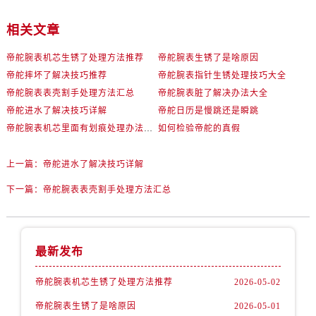
辽宁省阜新市海州区解放大街帝舵售后服务中心（需提前预约）
辽宁省葫芦岛市连山区中央路帝舵售后服务中心（需提前预约）
相关文章
辽宁省锦州市古塔区中央大街帝舵售后服务中心（需提前预约）
帝舵腕表机芯生锈了处理方法推荐
帝舵腕表生锈了是啥原因
辽宁省辽阳市白塔区新运大街帝舵售后服务中心（需提前预约）
帝舵摔坏了解决技巧推荐
帝舵腕表指针生锈处理技巧大全
辽宁省盘锦市兴隆台区石油大街帝舵售后服务中心（需提前预约）
帝舵腕表表壳割手处理方法汇总
帝舵腕表脏了解决办法大全
辽宁省铁岭市银州区南马路帝舵售后服务中心（需提前预约）
帝舵进水了解决技巧详解
帝舵日历是慢跳还是瞬跳
辽宁省营口市站前区市府路与渤海大街交叉口帝舵售后服务中心（需提前预约）
帝舵腕表机芯里面有划痕处理办法盘点
如何检验帝舵的真假
辽宁省沈阳市沈河区中街路137号亨得利名表维修授权店1楼帝舵售后服务中心（需提前预约）
辽宁省沈阳市沈河区中街路83号亨得利名表维修授权店1楼帝舵售后服务中心（需提前预约）
上一篇：
帝舵进水了解决技巧详解
北京市朝阳区建国门外大街甲6号华熙国际中心D座11层1102室帝舵售后服务中心（需提前预约）
下一篇：
帝舵腕表表壳割手处理方法汇总
北京市东城区东长安街1号王府井东方广场W3座6层602室帝舵售后服务中心（需提前预约）
河北省保定市竞秀区朝阳北大街北国先天下帝舵售后服务中心（需提前预约）
内蒙古自治区阿拉善盟市左旗土尔扈特大街帝舵售后服务中心（需提前预约）
最新发布
内蒙古自治区巴彦淖尔市临河区新华街帝舵售后服务中心（需提前预约）
内蒙古自治区包头市青山区幸福路甲3号王府井百货名表维修帝舵售后服务中心（需提前预约）
帝舵腕表机芯生锈了处理方法推荐
2026-05-02
内蒙古自治区赤峰市红山区哈达街帝舵售后服务中心（需提前预约）
帝舵腕表生锈了是啥原因
2026-05-01