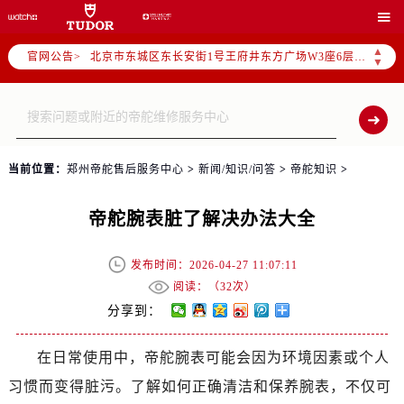
2026年5月帝舵全国官方售后客户服务热线：400-801-5381

2026年5月帝舵售后服务中心最新网点地址：
▲
官网公告>
北京市东城区东长安街1号王府井东方广场W3座6层602室（需提前预约）
▼
北京市朝阳区建国门外大街甲6号华熙国际中心D座11层1102室（需提前预约）
天津市和平区赤峰道136号天津国际金融中心26层2603室（需提前预约）
上海市徐汇区虹桥路3号港汇中心2座37层3705室（需提前预约）
上海市黄浦区南京东路299号宏伊国际广场写字楼8层806室（需提前预约）
当前位置：
郑州帝舵售后服务中心
>
新闻/知识/问答
>
帝舵知识
>
南京市秦淮区中山南路1号南京中心22层22-C1-C3室（需提前预约）
常州市新北区龙锦路1590号现代传媒中心5号楼10层1008室（需提前预约）
帝舵腕表脏了解决办法大全
徐州市鼓楼区淮海东路29号苏宁广场IFC国际金融中心35层3508室（需提前预约）
扬州市邗江区国展路29号星耀天地写字楼1号楼18层1803室（需提前预约）
发布时间：2026-04-27 11:07:11
盐城市盐都区世纪大道5号盐城金融城写字楼1号楼16层1604室（需提前预约）
阅读：（
32次）
泰州市海陵区永定东路399号置地商务中心东塔（华润万象城）17层1706室（需提前预约）
分享到：
宁波市江北区大闸南路500号来福士广场办公楼20层2009室（需提前预约）
在日常使用中，帝舵腕表可能会因为环境因素或个人
杭州市上城区钱江路1366号华润大厦A座5层503-5室（需提前预约）
习惯而变得脏污。了解如何正确清洁和保养腕表，不仅可
金华市金东区东市南街777号金华万达广场4号楼22楼2209室（需提前预约）