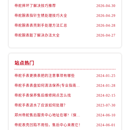
内蒙古自治区鄂尔多斯市东胜区伊金霍洛街帝舵售后服务中心（需提前预约）
帝舵摔坏了解决技巧推荐
2026-04-30
内蒙古自治区呼伦贝尔市海拉尔区中央街帝舵售后服务中心（需提前预约）
帝舵腕表指针生锈处理技巧大全
2026-04-29
内蒙古自治区通辽市科尔沁区明仁大街帝舵售后服务中心（需提前预约）
帝舵腕表表壳割手处理方法汇总
2026-04-28
内蒙古自治区乌海市海勃湾区人民南路帝舵售后服务中心（需提前预约）
内蒙古自治区乌兰察布市集宁区恩和大街帝舵售后服务中心（需提前预约）
帝舵腕表脏了解决办法大全
2026-04-27
内蒙古自治区锡林郭勒盟市锡林浩特市光明街与额尔敦路交叉口帝舵售后服务中心（需提前预约）
内蒙古自治区兴安盟市乌兰浩特市兴安大街帝舵售后服务中心（需提前预约）
山西省大同市平城区迎宾街帝舵售后服务中心（需提前预约）
站点热门
山西省晋城市城区黄华街帝舵售后服务中心（需提前预约）
山西省晋中市榆次区顺城街帝舵售后服务中心（需提前预约）
帝舵手表更换表把的注意事项有哪些
2024-01-25
山西省临汾市尧都区解放路帝舵售后服务中心（需提前预约）
帝舵手表表盘如何清洁保养(专业指南分享)
2024-01-28
山西省吕梁市离石区永宁中路与建设街交叉口帝舵售后服务中心（需提前预约）
帝舵手表保养售后维修网点怎么找
2024-02-15
山西省朔州市朔城区怡西路与鄯阳西街交汇处帝舵售后服务中心（需提前预约）
帝舵手表进水了应该如何处理？
2023-07-30
山西省忻州市忻府区和平东街与七一南路交叉口帝舵售后服务中心（需提前预约）
郑州帝舵售后服务中心地址在哪?（保养机芯）
2024-06-10
山西省阳泉市郊区平阳东街与新城大道交叉口帝舵售后服务中心（需提前预约）
山西省运城市盐湖区河东街帝舵售后服务中心（需提前预约）
帝舵表壳凹陷不用怕，售后中心来救它！
2024-06-01