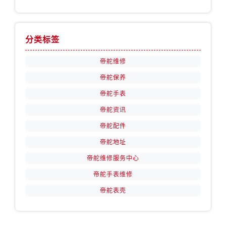
山西省长治市潞州区英雄中路帝舵售后服务中心（需提前预约）
山西省太原市迎泽区迎泽街道解放路15号亨得利名表维修授权店3楼帝舵售后服务中心（需提前预约）
天津市和平区赤峰道136号天津国际金融中心26层2603室帝舵售后服务中心（需提前预约）
分类标签
安徽省安庆市迎江区人民路帝舵售后服务中心（需提前预约）
安徽省蚌埠市蚌山区淮河路帝舵售后服务中心（需提前预约）
帝舵维修
安徽省亳州市谯城区魏武大道帝舵售后服务中心（需提前预约）
帝舵保养
安徽省池州市贵池区长江路帝舵售后服务中心（需提前预约）
帝舵手表
安徽省滁州市琅琊区南谯北路帝舵售后服务中心（需提前预约）
帝舵资讯
安徽省阜阳市颍州区颍州北路帝舵售后服务中心（需提前预约）
帝舵配件
安徽省淮北市相山区淮海路帝舵售后服务中心（需提前预约）
帝舵地址
安徽省淮南市田家庵区国庆中路帝舵售后服务中心（需提前预约）
帝舵维修服务中心
安徽省黄山市屯溪区黄山西路帝舵售后服务中心（需提前预约）
安徽省六安市金安区解放中路帝舵售后服务中心（需提前预约）
帝舵手表维修
安徽省马鞍山市雨山区湖南西路帝舵售后服务中心（需提前预约）
帝舵表壳
安徽省宿州市埇桥区人民中路帝舵售后服务中心（需提前预约）
安徽省铜陵市铜官区石城大道帝舵售后服务中心（需提前预约）