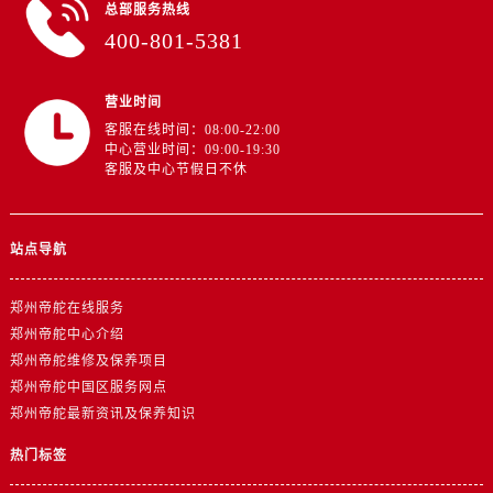
江苏省扬州市邗江区国展路29号星耀天地写字楼1号楼18层1803室帝舵售后服务中心（需提前预约）
总部服务热线
400-801-5381
江苏省镇江市京口区中山东路帝舵售后服务中心（需提前预约）
江西省抚州市临川区赣东大道帝舵售后服务中心（需提前预约）
江西省赣州市章贡区文清路帝舵售后服务中心（需提前预约）
营业时间
客服在线时间：08:00-22:00
江西省吉安市吉州区井冈山大道帝舵售后服务中心（需提前预约）
中心营业时间：09:00-19:30
江西省景德镇市珠山区珠山中路帝舵售后服务中心（需提前预约）
客服及中心节假日不休
江西省九江市浔阳区浔阳路帝舵售后服务中心（需提前预约）
江西省南昌市红谷滩新区红谷中大道998号绿地双子塔（中央广场）A1座办公楼14层1407室帝舵售后服务中心（需提前预约）
站点导航
江西省萍乡市安源区萍安北大道与康庄路交叉口帝舵售后服务中心（需提前预约）
江西省上饶市信州区滨江西路帝舵售后服务中心（需提前预约）
郑州帝舵在线服务
江西省新余市渝水区北湖西路帝舵售后服务中心（需提前预约）
郑州帝舵中心介绍
江西省宜春市袁州区中山中路帝舵售后服务中心（需提前预约）
郑州帝舵维修及保养项目
江西省鹰潭市月湖区胜利东路帝舵售后服务中心（需提前预约）
郑州帝舵中国区服务网点
山东省德州市德城区东风中路帝舵售后服务中心（需提前预约）
郑州帝舵最新资讯及保养知识
山东省东营市东营区济南路帝舵售后服务中心（需提前预约）
热门标签
山东省济南市历下区经十路11111号华润中心写字楼（万象城）15层1508室帝舵售后服务中心（需提前预约）