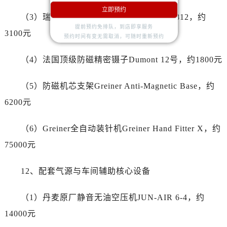
湖南省常德市武陵区人民路帝舵售后服务中心（需提前预约）
立即预约
（3）瑞士专业级快速服务工具Bergeon 7812，约
湖南省郴州市北湖区国庆北路帝舵售后服务中心（需提前预约）
提前预约免排队，到店即享服务
湖南省衡阳市雁峰区解放路帝舵售后服务中心（需提前预约）
3100元
预约时间有变无需取消，可随时重新预约
湖南省怀化市鹤城区迎丰中路帝舵售后服务中心（需提前预约）
（4）法国顶级防磁精密镊子Dumont 12号，约1800元
湖南省娄底市娄星区长青街帝舵售后服务中心（需提前预约）
湖南省邵阳市双清区东风路帝舵售后服务中心（需提前预约）
（5）防磁机芯支架Greiner Anti-Magnetic Base，约
湖南省湘潭市雨湖区莲城大道帝舵售后服务中心（需提前预约）
6200元
湖南省益阳市赫山区桃花仑路帝舵售后服务中心（需提前预约）
湖南省永州市冷水滩区永州大道与中兴路交叉口帝舵售后服务中心（需提前预约）
（6）Greiner全自动装针机Greiner Hand Fitter X，约
湖南省岳阳市岳阳楼区东茅岭路帝舵售后服务中心（需提前预约）
75000元
湖南省张家界市永定区解放路帝舵售后服务中心（需提前预约）
湖南省长沙市芙蓉区建湘路393号世茂环球金融中心写字楼10层1013室帝舵售后服务中心（需提前预约）
12、配套气源与车间辅助核心设备
湖南省株洲市芦淞区建设南路帝舵售后服务中心（需提前预约）
甘肃省白银市白银区北京路帝舵售后服务中心（需提前预约）
（1）丹麦原厂静音无油空压机JUN-AIR 6-4，约
甘肃省定西市安定区解放路帝舵售后服务中心（需提前预约）
14000元
甘肃省敦煌市沙州镇阳关中路帝舵售后服务中心（需提前预约）