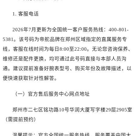
南通市崇川区工农路57号圆融广场写字楼16层1603室（需提前预约）
苏州市苏州工业园区星港街199号苏州中心办公楼C座22层08室（需提前预约）
1. 客服电话
武汉市江汉区解放大道686号世界贸易大厦38层09室（需提前预约）
南宁市青秀区金湖路59号地王大厦12楼1224室（需提前预约）
2026年7月更新为全国统一客户服务热线：400-801-
合肥市蜀山区潜山路111号万象城华润大厦B座12楼03室（需提前预约）
5381。该号码为帝舵品牌在郑州区域指定的直属服务专
泉州市丰泽区宝洲路729号浦西万达中心写字楼A座7楼709室（需提前预约）
线，客服在线时间为每日8:00至22:00。无论您咨询保养、
青岛市南区山东路6号华润大厦B座22层04室（需提前预约）
维修还是配件更换，均可通过此号码直接与本部人员沟
烟台市芝罘区胜利路139号万达金融中心A座907室（需提前预约）
通。建议提前准备好腕表型号、购买年份及故障描述，以
长春市朝阳区西安大路727号中银大厦A座(旺进大厦)18层09室（需提前预约）
便快速获取针对性解答。
贵阳市南明区都司高架桥路33号亨特国际金融中心14楼14D（需提前预约）
昆明市盘龙区北京路928号同德昆明广场写字楼10层06室（需提前预约）
（一）官方售后服务中心网点地址
石家庄市长安区中山东路39号勒泰中心写字楼B座13层07室（需提前预约）
西安市碑林区南关正街88号华侨城长安国际中心E座6楼10室（需提前预约）
郑州市二七区铭功路10号华润大厦写字楼29层2905室
海口市龙华区金贸东路5号海口华润大厦B座17层1707室（需提前预约）
（需提前预约）
唐山市路南区新华东道100号万达广场写字楼A座10层1002室（需提前预约）
台州市椒江区东海大道1800号腾达中心东1幢20楼2002室（需提前预约）
温馨提示：官方全国统一服务热线，服务覆盖中国大