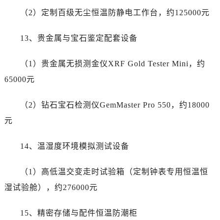
甘肃省合作市人民街帝舵售后服务中心（需提前预约）
（2）定制百级无尘恒温防静电工作台，约125000元
甘肃省嘉峪关市雄关区新华中路帝舵售后服务中心（需提前预约）
甘肃省金昌市金川区北京路帝舵售后服务中心（需提前预约）
13、贵金属与宝石鉴定配套设备
甘肃省酒泉市肃州区西大街帝舵售后服务中心（需提前预约）
甘肃省临夏市城南街道团结路帝舵售后服务中心（需提前预约）
（1）贵金属无损测金仪XRF Gold Tester Mini，约
甘肃省陇南市武都区人民路帝舵售后服务中心（需提前预约）
65000元
甘肃省平凉市崆峒区西大街帝舵售后服务中心（需提前预约）
甘肃省庆阳市西峰区南大街帝舵售后服务中心（需提前预约）
（2）钻石宝石检测仪GemMaster Pro 550，约18000
甘肃省天水市秦州区民主路帝舵售后服务中心（需提前预约）
元
甘肃省武威市凉州区迎宾路帝舵售后服务中心（需提前预约）
甘肃省张掖市甘州区民乐北路帝舵售后服务中心（需提前预约）
14、温湿度环境模拟测试设备
宁夏回族自治区固原市原州区文化街帝舵售后服务中心（需提前预约）
宁夏回族自治区石嘴山市大武口区贺兰山路帝舵售后服务中心（需提前预约）
（1）高低温交变走时试验箱（定制钟表专用恒温恒
宁夏回族自治区吴忠市利通区开元大道帝舵售后服务中心（需提前预约）
湿试验舱），约276000元
宁夏回族自治区银川市兴庆区新华东路97号新百中心C馆一层C1-18号商铺帝舵售后服务中心（需提前预约）
宁夏回族自治区中卫市沙坡头区鼓楼东街帝舵售后服务中心（需提前预约）
15、精密存储与配件恒温防潮柜