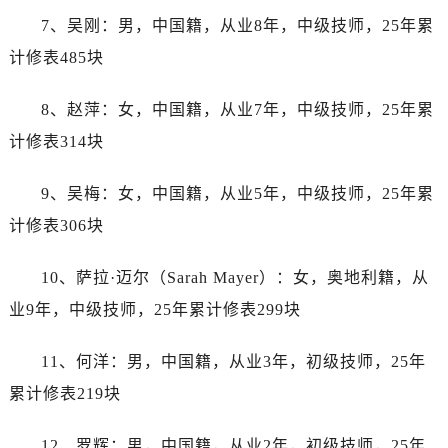
辽宁省铁岭市银州区南马路帝舵售后服务中心（需提前预约）
7、吴刚：男，中国籍，从业8年，中级技师，25年累
辽宁省营口市站前区市府路与渤海大街交叉口帝舵售后服务中心（需提前预约）
计修表485块
辽宁省沈阳市沈河区中街路137号亨得利名表维修授权店1楼帝舵售后服务中心（需提前预约）
辽宁省沈阳市沈河区中街路83号亨得利名表维修授权店1楼帝舵售后服务中心（需提前预约）
8、赵萍：女，中国籍，从业7年，中级技师，25年累
北京市朝阳区建国门外大街甲6号华熙国际中心D座11层1102室帝舵售后服务中心（需提前预约）
计修表314块
北京市东城区东长安街1号王府井东方广场W3座6层602室帝舵售后服务中心（需提前预约）
河北省保定市竞秀区朝阳北大街北国先天下帝舵售后服务中心（需提前预约）
9、吴梅：女，中国籍，从业5年，中级技师，25年累
内蒙古自治区阿拉善盟市左旗土尔扈特大街帝舵售后服务中心（需提前预约）
计修表306块
内蒙古自治区巴彦淖尔市临河区新华街帝舵售后服务中心（需提前预约）
内蒙古自治区包头市青山区幸福路甲3号王府井百货名表维修帝舵售后服务中心（需提前预约）
10、萨拉·迈尔（Sarah Mayer）：女，奥地利籍，从
内蒙古自治区赤峰市红山区哈达街帝舵售后服务中心（需提前预约）
业9年，中级技师，25年累计修表299块
内蒙古自治区鄂尔多斯市东胜区伊金霍洛街帝舵售后服务中心（需提前预约）
内蒙古自治区呼伦贝尔市海拉尔区中央街帝舵售后服务中心（需提前预约）
11、何洋：男，中国籍，从业3年，初级技师，25年
内蒙古自治区通辽市科尔沁区明仁大街帝舵售后服务中心（需提前预约）
累计修表219块
内蒙古自治区乌海市海勃湾区人民南路帝舵售后服务中心（需提前预约）
内蒙古自治区乌兰察布市集宁区恩和大街帝舵售后服务中心（需提前预约）
12、罗辉：男，中国籍，从业2年，初级技师，25年