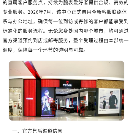
的直属客户服务点，持续为腕表爱好者提供合规、高效的
厦门市思明区湖滨东路95号华润大厦写字楼B座11层1104室（需提前预约）
福州市鼓楼区五四路128-1号恒力城写字楼15层03室（需提前预约）
专业服务。2026年7月，该中心正式启用全新客服联络体
成都市锦江区人民东路6号SAC东原中心写字楼24层2406B室（需提前预约）
系与办公地址，确保每一位到访或寄修的客户都能享受到
重庆市江北区观音桥步行街2号融恒时代广场写字楼9层902室（需提前预约）
标准化的服务流程。无论您身处国内哪个城市，均可通过
长沙市芙蓉区定王台街道建湘路393号世茂环球金融中心写字楼（芙蓉广场）10层13室（需提前预约）
官方渠道预约到店或邮寄服务，整个受理过程由本部统一
郑州市二七区铭功路10号华润大厦写字楼29层2905室（需提前预约）
调度，保障每一个环节的透明与可靠。
太原市迎泽区解放路15号亨得利名表服务中心（品牌授权店）3层整层（需提前预约）
沈阳市沈河区中街路137号亨得利名表服务中心（品牌授权店）1层整层（需提前预约）
沈阳市沈河区中街路83号亨得利名表服务中心（品牌授权店）1层整层（需提前预约）
乌鲁木齐市天山区红山路26号时代广场（CCMALL）C座17层17-B（需提前预约）
温州市鹿城区锦绣路1067号置信广场10层1015室（需提前预约）
哈尔滨市道里区友谊西路600号富力中心T2座写字楼29层03室（需提前预约）
大连市中山区人民路15号国际金融大厦7层G室（需提前预约）
佛山市禅城区季华五路57号万科金融中心C座12层1205室（需提前预约）
东莞市东城街道鸿福东路1号民盈国贸中心T1写字楼9层907室（需提前预约）
无锡市梁溪区人民中路139号恒隆广场写字楼1座11层1104室（需提前预约）
一、官方售后渠道信息