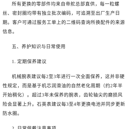
云南省西双版纳傣族自治州景洪市宣慰大道帝舵售后服务中心（需提前预约）
所有更换的零部件均来自帝舵总部直供，每一粒螺
云南省玉溪市红塔区南北大街帝舵售后服务中心（需提前预约）
丝、密封圈均带有独立批次编码，可追溯至出厂生产日
云南省昭通市昭阳区青年路帝舵售后服务中心（需提前预约）
期。客户可通过服务工单上的二维码查询所换配件的来源
重庆市江北区观音桥步行街2号融恒时代广场9层902室帝舵售后服务中心（需提前预约）
信息。
新疆维吾尔自治区乌鲁木齐市天山区红山路26号时代广场（CCMALL）C座17层17-B帝舵售后服务中心（需提前预约）
浙江省温州市鹿城区锦绣路1067号置信广场10层1015室帝舵售后服务中心（需提前预约）
五、养护知识与日常使用
黑龙江省哈尔滨市道里区友谊西路600号富力中心T2座写字楼29层03室室帝舵售后服务中心（需提前预约）
辽宁省大连市中山区人民路15号国际金融大厦7层G室帝舵售后服务中心（需提前预约）
1. 定期保养建议
广东省佛山市禅城区季华五路57号万科金融中心C座12层1205室帝舵售后服务中心（需提前预约）
广东省东莞市东城街道鸿福东路1号民盈国贸中心T1写字楼9层907室帝舵售后服务中心（需提前预约）
机械腕表建议每2至3年进行一次全面保养，这并非硬
江苏省无锡市梁溪区人民中路139号恒隆广场写字楼1座11层1104室帝舵售后服务中心（需提前预约）
性规定，而是基于机芯润滑油的自然老化周期（约2年半
江苏省南通市崇川区工农路57号圆融广场写字楼16层1603室帝舵售后服务中心（需提前预约）
开始稠化）。超过3年未保养的腕表，齿轮轴尖的磨损风
江苏省苏州市苏州工业园区 星港街199号苏州中心办公楼C座22层08室帝舵售后服务中心（需提前预约）
险会显著上升。石英表建议每3至4年更换电池并同步更新
湖北省武汉市江汉区解放大道686号世界贸易大厦38层09室帝舵售后服务中心（需提前预约）
防水圈。
广西省南宁市青秀区金湖路59号地王大厦12楼1224室帝舵售后服务中心（需提前预约）
安徽省合肥市蜀山区潜山路111号万象城华润大厦B座12楼03室帝舵售后服务中心（需提前预约）
2. 日常佩戴注意事项