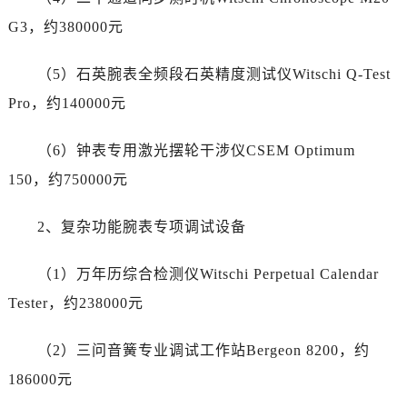
江西省景德镇市珠山区珠山中路帝舵售后服务中心（需提前预约）
G3，约380000元
江西省九江市浔阳区浔阳路帝舵售后服务中心（需提前预约）
江西省南昌市红谷滩新区红谷中大道998号绿地双子塔（中央广场）A1座办公楼14层1407室帝舵售后服务中心（需提前预约）
（5）石英腕表全频段石英精度测试仪Witschi Q-Test
江西省萍乡市安源区萍安北大道与康庄路交叉口帝舵售后服务中心（需提前预约）
Pro，约140000元
江西省上饶市信州区滨江西路帝舵售后服务中心（需提前预约）
江西省新余市渝水区北湖西路帝舵售后服务中心（需提前预约）
（6）钟表专用激光摆轮干涉仪CSEM Optimum
江西省宜春市袁州区中山中路帝舵售后服务中心（需提前预约）
150，约750000元
江西省鹰潭市月湖区胜利东路帝舵售后服务中心（需提前预约）
山东省德州市德城区东风中路帝舵售后服务中心（需提前预约）
2、复杂功能腕表专项调试设备
山东省东营市东营区济南路帝舵售后服务中心（需提前预约）
山东省济南市历下区经十路11111号华润中心写字楼（万象城）15层1508室帝舵售后服务中心（需提前预约）
（1）万年历综合检测仪Witschi Perpetual Calendar
山东省济宁市任城区太白楼路帝舵售后服务中心（需提前预约）
Tester，约238000元
山东省莱芜市文化南路8号银座商城名表维修一楼名表维修帝舵售后服务中心（需提前预约）
山东省临沂市兰山区解放路帝舵售后服务中心（需提前预约）
（2）三问音簧专业调试工作站Bergeon 8200，约
山东省日照市东港区烟台路帝舵售后服务中心（需提前预约）
186000元
山东省泰安市泰山区财源街道泰山大街帝舵售后服务中心（需提前预约）