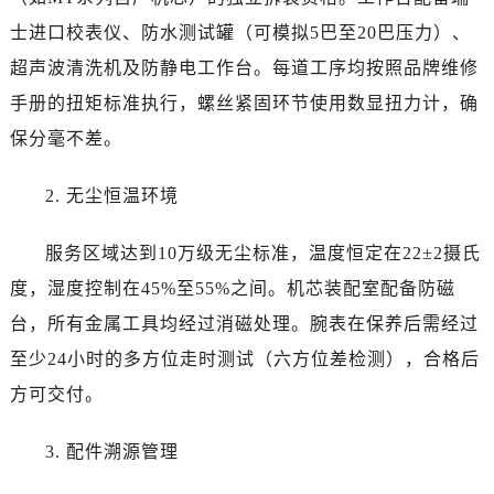
西藏自治区林芝市巴宜区广东路帝舵售后服务中心（需提前预约）
士进口校表仪、防水测试罐（可模拟5巴至20巴压力）、
西藏自治区那曲市色尼区浙江西路帝舵售后服务中心（需提前预约）
超声波清洗机及防静电工作台。每道工序均按照品牌维修
西藏自治区日喀则市桑珠孜区上海中路帝舵售后服务中心（需提前预约）
西藏自治区山南市乃东区湖北大道帝舵售后服务中心（需提前预约）
手册的扭矩标准执行，螺丝紧固环节使用数显扭力计，确
云南省保山市隆阳区正阳路帝舵售后服务中心（需提前预约）
保分毫不差。
云南省楚雄彝族自治州楚雄市鹿城南路帝舵售后服务中心（需提前预约）
云南省大理白族自治州大理市建设路帝舵售后服务中心（需提前预约）
2. 无尘恒温环境
云南省德宏傣族景颇族自治州芒市团结大街帝舵售后服务中心（需提前预约）
服务区域达到10万级无尘标准，温度恒定在22±2摄氏
云南省迪庆藏族自治州香格里拉市长征大道帝舵售后服务中心（需提前预约）
云南省红河哈尼族彝族自治州蒙自市天马路帝舵售后服务中心（需提前预约）
度，湿度控制在45%至55%之间。机芯装配室配备防磁
云南省丽江市古城区七星街帝舵售后服务中心（需提前预约）
台，所有金属工具均经过消磁处理。腕表在保养后需经过
云南省临沧市临翔区世纪路帝舵售后服务中心（需提前预约）
至少24小时的多方位走时测试（六方位差检测），合格后
云南省怒江傈僳族自治州泸水市人民路帝舵售后服务中心（需提前预约）
方可交付。
云南省普洱市思茅区振兴大道帝舵售后服务中心（需提前预约）
云南省曲靖市麒麟区学府路帝舵售后服务中心（需提前预约）
3. 配件溯源管理
云南省文山壮族苗族自治州文山市东风路帝舵售后服务中心（需提前预约）