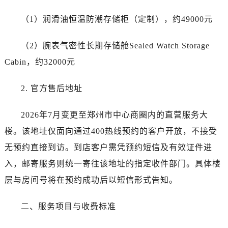
青海省果洛藏族自治州玛沁县团结路帝舵售后服务中心（需提前预约）
青海省海北藏族自治州海晏县将军路帝舵售后服务中心（需提前预约）
（1）润滑油恒温防潮存储柜（定制），约49000元
青海省海东市乐都区滨河路帝舵售后服务中心（需提前预约）
（2）腕表气密性长期存储舱Sealed Watch Storage
青海省海南藏族自治州共和县青海湖大街帝舵售后服务中心（需提前预约）
青海省海西蒙古族藏族自治州德令哈市柴达木路帝舵售后服务中心（需提前预约）
Cabin，约32000元
青海省黄南藏族自治州同仁市德合隆路帝舵售后服务中心（需提前预约）
2. 官方售后地址
青海省西宁市城西区海湖新区西关大道帝舵售后服务中心（需提前预约）
青海省玉树藏族自治州结古镇胜利路帝舵售后服务中心（需提前预约）
2026年7月变更至郑州市中心商圈内的直营服务大
陕西省安康市汉滨区金州路帝舵售后服务中心（需提前预约）
楼。该地址仅面向通过400热线预约的客户开放，不接受
陕西省宝鸡市渭滨区经二路帝舵售后服务中心（需提前预约）
陕西省汉中市汉台区北大街帝舵售后服务中心（需提前预约）
无预约直接到访。到店客户需凭预约短信及有效证件进
陕西省商洛市商州区州城街帝舵售后服务中心（需提前预约）
入，邮寄服务则统一寄往该地址的指定收件部门。具体楼
陕西省铜川市王益区红旗街帝舵售后服务中心（需提前预约）
层与房间号将在预约成功后以短信形式告知。
陕西省渭南市临渭区东风大街帝舵售后服务中心（需提前预约）
陕西省咸阳市秦都区沣西新城统一西路与白马河路交汇处帝舵售后服务中心（需提前预约）
二、服务项目与收费标准
陕西省延安市宝塔区中心街帝舵售后服务中心（需提前预约）