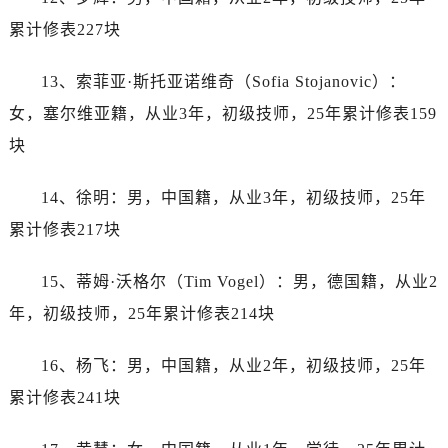
内蒙古自治区锡林郭勒盟市锡林浩特市光明街与额尔敦路交叉口帝舵售后服务中心（需提前预约）
累计修表227块
内蒙古自治区兴安盟市乌兰浩特市兴安大街帝舵售后服务中心（需提前预约）
山西省大同市平城区迎宾街帝舵售后服务中心（需提前预约）
13、索菲亚·斯托亚诺维奇（Sofia Stojanovic）：
山西省晋城市城区黄华街帝舵售后服务中心（需提前预约）
女，塞尔维亚籍，从业3年，初级技师，25年累计修表159
山西省晋中市榆次区顺城街帝舵售后服务中心（需提前预约）
块
山西省临汾市尧都区解放路帝舵售后服务中心（需提前预约）
山西省吕梁市离石区永宁中路与建设街交叉口帝舵售后服务中心（需提前预约）
14、徐明：男，中国籍，从业3年，初级技师，25年
山西省朔州市朔城区怡西路与鄯阳西街交汇处帝舵售后服务中心（需提前预约）
累计修表217块
山西省忻州市忻府区和平东街与七一南路交叉口帝舵售后服务中心（需提前预约）
山西省阳泉市郊区平阳东街与新城大道交叉口帝舵售后服务中心（需提前预约）
15、蒂姆·沃格尔（Tim Vogel）：男，德国籍，从业2
山西省运城市盐湖区河东街帝舵售后服务中心（需提前预约）
年，初级技师，25年累计修表214块
山西省长治市潞州区英雄中路帝舵售后服务中心（需提前预约）
山西省太原市迎泽区迎泽街道解放路15号亨得利名表维修授权店3楼帝舵售后服务中心（需提前预约）
16、杨飞：男，中国籍，从业2年，初级技师，25年
天津市和平区赤峰道136号天津国际金融中心26层2603室帝舵售后服务中心（需提前预约）
累计修表241块
安徽省安庆市迎江区人民路帝舵售后服务中心（需提前预约）
安徽省蚌埠市蚌山区淮河路帝舵售后服务中心（需提前预约）