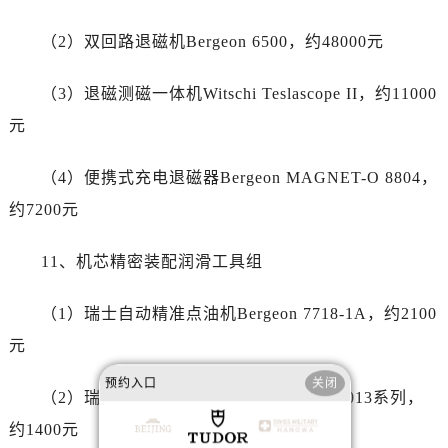
河南省信阳市浉河区东方红大道帝舵售后服务中心（需提前预约）
河南省许昌市魏都区建安大道与八龙路交叉口帝舵售后服务中心（需提前预约）
（2）双回路退磁机Bergeon 6500，约48000元
河南省郑州市二七区民主路10号华润大厦29层2905室帝舵售后服务中心（需提前预约）
河南省周口市川汇区七一路帝舵售后服务中心（需提前预约）
（3）退磁测磁一体机Witschi Teslascope II，约11000
河南省驻马店市驿城区乐山大道与置地大道交叉口帝舵售后服务中心（需提前预约）
元
湖北省鄂州市鄂城区文星大道帝舵售后服务中心（需提前预约）
湖北省黄冈市黄州区赤壁大道帝舵售后服务中心（需提前预约）
（4）便携式充电退磁器Bergeon MAGNET-O 8804，
湖北省黄石市黄石港区武汉路帝舵售后服务中心（需提前预约）
约7200元
湖北省荆门市东宝中天街步行街帝舵售后服务中心（需提前预约）
湖北省荆州市荆州区荆中路帝舵售后服务中心（需提前预约）
11、机芯精密装配润滑工具组
湖北省十堰市茅箭区人民北路帝舵售后服务中心（需提前预约）
（1）瑞士自动精准点油机Bergeon 7718-1A，约2100
湖北省随州市曾都区青年路帝舵售后服务中心（需提前预约）
湖北省咸宁市咸安区长安大道帝舵售后服务中心（需提前预约）
元
湖北省襄阳市樊城区长虹路与人民路交叉口帝舵售后服务中心（需提前预约）
预约入口
关闭
（2）瑞士高端精密手动点油笔Bergeon 7013系列，
湖北省孝感市孝南区复兴大道帝舵售后服务中心（需提前预约）
湖北省宜昌市西陵区夷陵大道与港窑路帝舵售后服务中心（需提前预约）
约1400元