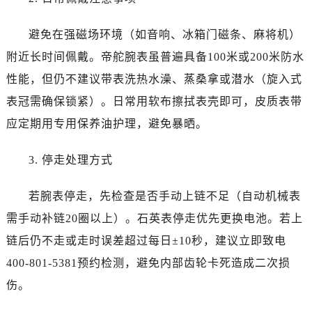
福建省泉州市丰泽区宝洲路729号浦西万达中心写字楼A座7楼709室帝舵售后服务中心（需提前预约）
山东省青岛市南区山东路6号华润大厦B座22层04室帝舵售后服务中心（需提前预约）
避免在强磁场环境（如音响、冰箱门磁条、麻将机）
山东省烟台市芝罘区胜利路139号万达金融中心A座907室帝舵售后服务中心（需提前预约）
附近长时间佩戴。帝舵腕表虽普遍具备100米或200米防水
吉林省长春市朝阳区西安大路727号中银大厦A座(旺进大厦)18层09室帝舵售后服务中心（需提前预约）
性能，但仍不建议带表洗热水澡、蒸桑拿或潜水（旋入式
贵州省贵阳市南明区都司高架桥路33号亨特国际金融中心14楼14D帝舵售后服务中心（需提前预约）
表冠需确保锁紧）。日常用软布擦拭表壳即可，皮质表带
云南省昆明市盘龙区北京路928号同德昆明广场写字楼10层06室帝舵售后服务中心（需提前预约）
河北省石家庄市长安区中山东路39号勒泰中心写字楼B座13层07室帝舵售后服务中心（需提前预约）
应定期用专用保养油护理，避免暴晒。
陕西省西安市碑林区南关正街88号华侨城长安国际中心E座6楼10室帝舵售后服务中心（需提前预约）
3. 停走处理方式
海南省海口市龙华区金贸东路5号海口华润大厦B座17层1707室帝舵售后服务中心（需提前预约）
河北省唐山市路南区新华东道100号万达广场写字楼A座10层1002室帝舵售后服务中心（需提前预约）
若腕表停走，先检查是否手动上链不足（自动机械表
台州市椒江区东海大道1800号腾达中心东1幢20楼2002室帝舵售后服务中心（需提前预约）
需手动补链20圈以上）。石英表停走优先更换电池。若上
呼和浩特市玉泉区大学西街70号华润万象城写字楼（鄂尔多斯大厦）23层2326室帝舵售后服务中心（需提前预约）
兰州市七里河区西津西路16号兰州中心写字楼21层2102室帝舵售后服务中心（需提前预约）
链后仍不走或走时误差超过每日±10秒，建议立即致电
节假日正常营业！
400-801-5381预约检测，避免内部齿轮卡死造成二次损
伤。