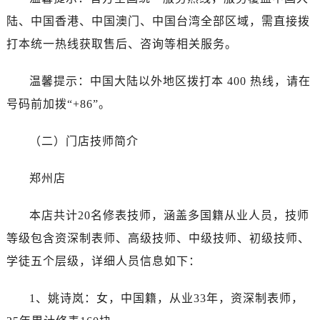
内蒙古自治区呼和浩特市玉泉区大学西街70号华润万象城写字楼（鄂尔多斯大厦）23层2326室（需提前预约）
陆、中国香港、中国澳门、中国台湾全部区域，需直接拨
甘肃省兰州市七里河区西津西路16号兰州中心写字楼21层2102室（需提前预约）
打本统一热线获取售后、咨询等相关服务。
黑龙江省大庆市萨尔图区会战大街帝舵售后服务中心（需提前预约）
黑龙江省鹤岗市向阳区红军路帝舵售后服务中心（需提前预约）
温馨提示：中国大陆以外地区拨打本 400 热线，请在
黑龙江省黑河市爱辉区中央街帝舵售后服务中心（需提前预约）
号码前加拨“+86”。
黑龙江省鸡西市鸡冠区红军路帝舵售后服务中心（需提前预约）
黑龙江省佳木斯市向阳区长安路帝舵售后服务中心（需提前预约）
（二）门店技师简介
黑龙江省牡丹江市东安区太平路帝舵售后服务中心（需提前预约）
黑龙江省七台河市桃山区大同街帝舵售后服务中心（需提前预约）
郑州店
黑龙江省齐齐哈尔市龙沙区龙华路帝舵售后服务中心（需提前预约）
黑龙江省双鸭山市尖山区新兴大街帝舵售后服务中心（需提前预约）
本店共计20名修表技师，涵盖多国籍从业人员，技师
黑龙江省绥化市北林区新华街与康庄路交叉口帝舵售后服务中心（需提前预约）
等级包含资深制表师、高级技师、中级技师、初级技师、
黑龙江省伊春市伊美区通河路帝舵售后服务中心（需提前预约）
学徒五个层级，详细人员信息如下：
吉林省白城市洮北区明仁南街帝舵售后服务中心（需提前预约）
吉林省白山市浑江区浑江大街帝舵售后服务中心（需提前预约）
1、姚诗岚：女，中国籍，从业33年，资深制表师，
吉林省吉林市船营区河南街帝舵售后服务中心（需提前预约）