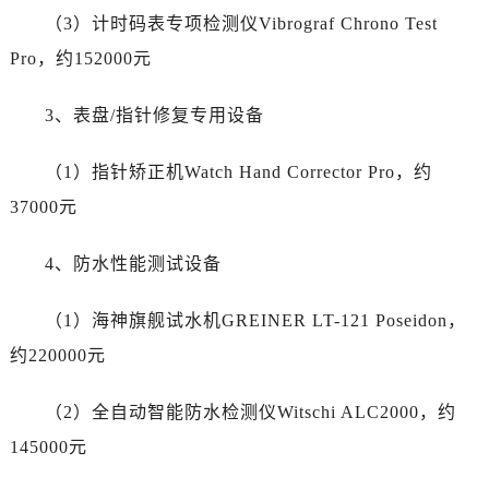
山东省威海市环翠区新威海路89号振华商厦一楼名表维修帝舵售后服务中心（需提前预约）
（3）计时码表专项检测仪Vibrograf Chrono Test
山东省潍坊市奎文区东风东街帝舵售后服务中心（需提前预约）
Pro，约152000元
山东省枣庄市滕州市北辛路与善国路交叉口帝舵售后服务中心（需提前预约）
山东省淄博市张店区金晶大道帝舵售后服务中心（需提前预约）
3、表盘/指针修复专用设备
上海市黄浦区南京东路299号宏伊国际广场写字楼8层806室帝舵售后服务中心（需提前预约）
上海市徐汇区虹桥路3号港汇中心2座37层3705室帝舵售后服务中心（需提前预约）
（1）指针矫正机Watch Hand Corrector Pro，约
浙江省杭州市上城区钱江路1366号华润大厦A座5层503-5室帝舵售后服务中心（需提前预约）
37000元
浙江省湖州市吴兴区劳动路帝舵售后服务中心（需提前预约）
浙江省嘉兴市南湖区广益路705号嘉兴世界贸易中心A座13层1304室帝舵售后服务中心（需提前预约）
4、防水性能测试设备
浙江省金华市金东区东市南街777号金华万达广场4号楼22楼2209室帝舵售后服务中心（需提前预约）
浙江省丽水市莲都区解放街帝舵售后服务中心（需提前预约）
（1）海神旗舰试水机GREINER LT-121 Poseidon，
浙江省宁波市江北区大闸南路500号来福士广场办公楼20层2009室帝舵售后服务中心（需提前预约）
约220000元
浙江省衢州市柯城区上街帝舵售后服务中心（需提前预约）
浙江省绍兴市越城区胜利东路379号世茂天际中心写字楼8层805室帝舵售后服务中心（需提前预约）
（2）全自动智能防水检测仪Witschi ALC2000，约
浙江省舟山市定海区解放东路帝舵售后服务中心（需提前预约）
145000元
澳门特别行政区大堂区议事亭前地（新马路）帝舵售后服务中心（需提前预约）