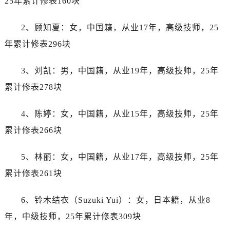
25年累计修表160块
吉林省辽源市龙山区人民大街帝舵售后服务中心（需提前预约）
吉林省梅河口市新华街道梅河大街帝舵售后服务中心（需提前预约）
2、顾知夏：女，中国籍，从业17年，高级技师，25
吉林省四平市铁东区紫气大路与南九经街交汇处帝舵售后服务中心（需提前预约）
年累计修表296块
吉林省松原市宁江区五环大街帝舵售后服务中心（需提前预约）
吉林省通化市东昌区环通乡江南大街帝舵售后服务中心（需提前预约）
3、刘凯：男，中国籍，从业19年，高级技师，25年
吉林省延边市延吉市解放路帝舵售后服务中心（需提前预约）
累计修表278块
辽宁省鞍山市铁东区站前街帝舵售后服务中心（需提前预约）
辽宁省本溪市平山区胜利路帝舵售后服务中心（需提前预约）
4、陈婷：女，中国籍，从业15年，高级技师，25年
辽宁省朝阳市双塔区新华路帝舵售后服务中心（需提前预约）
累计修表266块
辽宁省丹东市振兴区七经街帝舵售后服务中心（需提前预约）
辽宁省抚顺市新抚区东一路帝舵售后服务中心（需提前预约）
5、林丽：女，中国籍，从业17年，高级技师，25年
辽宁省阜新市海州区解放大街帝舵售后服务中心（需提前预约）
累计修表261块
辽宁省葫芦岛市连山区中央路帝舵售后服务中心（需提前预约）
辽宁省锦州市古塔区中央大街帝舵售后服务中心（需提前预约）
6、铃木结衣（Suzuki Yui）：女，日本籍，从业8
辽宁省辽阳市白塔区新运大街帝舵售后服务中心（需提前预约）
年，中级技师，25年累计修表309块
辽宁省盘锦市兴隆台区石油大街帝舵售后服务中心（需提前预约）