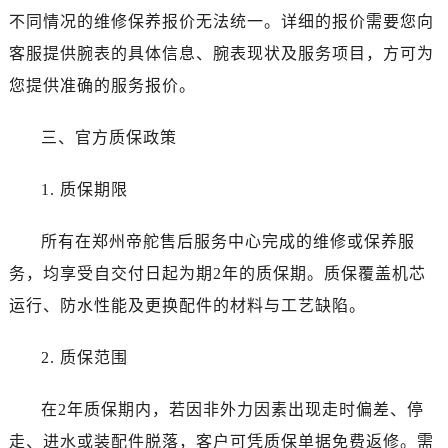
新疆维吾尔自治区伊宁市解放西路帝舵售后服务中心（需提前预约）
不同情况的维修保养报价无法统一。详细的报价需要您向
贵州省安顺市西秀区中华南路帝舵售后服务中心（需提前预约）
客服提供腕表的具体信息、腕表现状及服务项目，方可为
贵州省毕节市七星关区松山路帝舵售后服务中心（需提前预约）
您提供准确的服务报价。
贵州省六盘水市钟山区钟山大道帝舵售后服务中心（需提前预约）
贵州省黔东南苗族侗族自治州凯里市北京西路帝舵售后服务中心（需提前预约）
三、官方质保政策
贵州省黔西南布依族苗族自治州兴义市大道与桔香路交汇处帝舵售后服务中心（需提前预约）
贵州省铜仁市碧江区民主路帝舵售后服务中心（需提前预约）
1. 质保期限
贵州省遵义市红花岗区共青大道与嵩山路交叉口帝舵售后服务中心（需提前预约）
四川省阿坝州市马尔康市团结街帝舵售后服务中心（需提前预约）
所有在郑州帝舵售后服务中心完成的维修或保养服
四川省巴中市巴州区江北大道帝舵售后服务中心（需提前预约）
务，均享受自交付日起为期2年的质保期。质保覆盖机芯
四川省成都市锦江区人民东路6号SAC东原中心24层2406B室帝舵售后服务中心（需提前预约）
运行、防水性能及更换配件的材料与工艺缺陷。
四川省达州市通川区中心广场、老车坝帝舵售后服务中心（需提前预约）
四川省德阳市旌阳区长江西路、南街帝舵售后服务中心（需提前预约）
2. 质保范围
四川省甘孜州市康定市情歌广场、箭炉街帝舵售后服务中心（需提前预约）
四川省广安市广安区建安南路帝舵售后服务中心（需提前预约）
在2年质保期内，若因非外力因素出现走时偏差、停
四川省广元市利州区老城南北街、东大街帝舵售后服务中心（需提前预约）
走、进水或装配件脱落，客户可凭质保单据免费返修。需