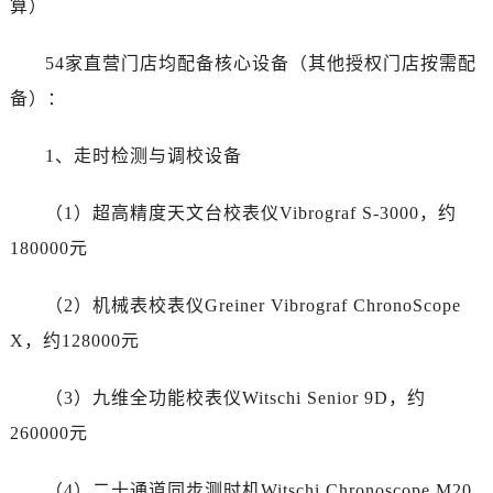
算）
福建省莆田市城厢区霞林街道荔华东大道帝舵售后服务中心（需提前预约）
福建省三明市三元区东乾二路帝舵售后服务中心（需提前预约）
54家直营门店均配备核心设备（其他授权门店按需配
福建省漳州市龙文区步港路帝舵售后服务中心（需提前预约）
备）：
江苏省常州市新北区龙锦路1590号现代传媒中心5号楼10层1008室帝舵售后服务中心（需提前预约）
江苏省淮安市清江浦区淮海北路帝舵售后服务中心（需提前预约）
1、走时检测与调校设备
江苏省连云港市海州区通灌北路帝舵售后服务中心（需提前预约）
江苏省南京市秦淮区中山南路1号南京中心22层22-C1-C3室帝舵售后服务中心（需提前预约）
（1）超高精度天文台校表仪Vibrograf S-3000，约
江苏省宿迁市宿城区西湖路帝舵售后服务中心（需提前预约）
180000元
江苏省泰州市海陵区永定东路399号置地商务中心东塔（华润万象城）17层1706室帝舵售后服务中心（需提前预约）
江苏省徐州市鼓楼区淮海东路29号苏宁广场IFC国际金融中心35层3508室帝舵售后服务中心（需提前预约）
（2）机械表校表仪Greiner Vibrograf ChronoScope
江苏省盐城市盐都区世纪大道5号盐城金融城写字楼1号楼16层1604室帝舵售后服务中心（需提前预约）
X，约128000元
江苏省扬州市邗江区国展路29号星耀天地写字楼1号楼18层1803室帝舵售后服务中心（需提前预约）
江苏省镇江市京口区中山东路帝舵售后服务中心（需提前预约）
（3）九维全功能校表仪Witschi Senior 9D，约
江西省抚州市临川区赣东大道帝舵售后服务中心（需提前预约）
260000元
江西省赣州市章贡区文清路帝舵售后服务中心（需提前预约）
江西省吉安市吉州区井冈山大道帝舵售后服务中心（需提前预约）
（4）二十通道同步测时机Witschi Chronoscope M20