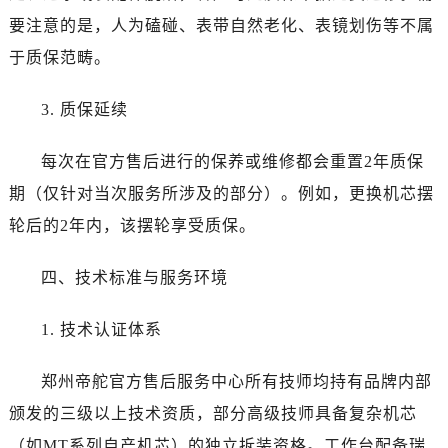
四川省乐山市市中区嘉定中路帝舵售后服务中心（需提前预约）
要注意的是，人为磕碰、表带自然老化、表镜划伤等不属
四川省凉山州市西昌市大巷口下街帝舵售后服务中心（需提前预约）
于质保范畴。
四川省泸州市江阳区治平路帝舵售后服务中心（需提前预约）
四川省眉山市东坡区三苏路帝舵售后服务中心（需提前预约）
3. 质保延续
四川省绵阳市涪城区翠花街帝舵售后服务中心（需提前预约）
四川省南充市高坪区江东大道帝舵售后服务中心（需提前预约）
每次在官方售后进行的保养或维修都会重置2年质保
四川省内江市东兴区汉安大道帝舵售后服务中心（需提前预约）
期（仅针对当次服务所涉及的部分）。例如，更换机芯摆
四川省攀枝花市东区三线大道北段帝舵售后服务中心（需提前预约）
轮后的2年内，该摆轮享受质保。
四川省遂宁市船山区香林南路帝舵售后服务中心（需提前预约）
四川省雅安市雨城区熊猫大道帝舵售后服务中心（需提前预约）
四、技术标准与服务环境
四川省宜宾市翠屏区长翠路帝舵售后服务中心（需提前预约）
四川省资阳市雁江区滨江大道一段与和平南路帝舵售后服务中心（需提前预约）
1. 技术认证体系
四川省自贡市自流井区华商北路帝舵售后服务中心（需提前预约）
西藏自治区阿里地区噶尔县北京西路帝舵售后服务中心（需提前预约）
郑州帝舵官方售后服务中心所有技师均持有品牌内部
西藏自治区昌都市卡若区昌都西路帝舵售后服务中心（需提前预约）
颁发的三级以上技术资质，部分高级技师具备复杂机芯
西藏自治区拉萨市城关区北京中路帝舵售后服务中心（需提前预约）
（如MT系列自产机芯）的独立拆装资格。工作台配备瑞