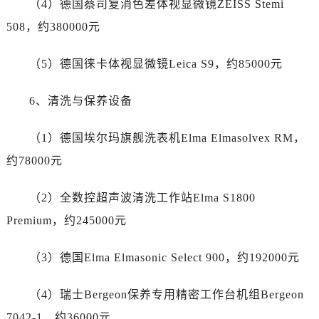
（4）德国蔡司复消色差体视显微镜ZEISS Stemi
广东省梅州市梅江区金燕大道帝舵售后服务中心（需提前预约）
广东省清远市清城区湖西路帝舵售后服务中心（需提前预约）
508，约380000元
广东省汕头市龙湖区长平路帝舵售后服务中心（需提前预约）
（5）德国徕卡体视显微镜Leica S9，约85000元
广东省汕尾市城区香洲街道园林社区翠园街帝舵售后服务中心（需提前预约）
广东省韶关市武江区芙蓉新区与老城中心交汇处帝舵售后服务中心（需提前预约）
6、清洗与保养设备
广东省深圳市罗湖区深南东路5001号华润大厦17层1701室帝舵售后服务中心（需提前预约）
广东省阳江市江城区东风一路帝舵售后服务中心（需提前预约）
（1）德国埃尔玛旗舰洗表机Elma Elmasolvex RM，
广东省云浮市云城区金山路帝舵售后服务中心（需提前预约）
约78000元
广东省湛江市赤坎区观海北路帝舵售后服务中心（需提前预约）
广东省肇庆市端州区信安大道与砚都大道交汇处帝舵售后服务中心（需提前预约）
（2）全数控超声波清洗工作站Elma S1800
广西壮族自治区百色市右江区中山二路帝舵售后服务中心（需提前预约）
Premium，约245000元
广西壮族自治区北海市海城区北京路帝舵售后服务中心（需提前预约）
广西壮族自治区崇左市江州区石景林街道友谊大道与丽川路交汇处帝舵售后服务中心（需提前预约）
（3）德国Elma Elmasonic Select 900，约192000元
广西壮族自治区防城港市港口区金花茶大道帝舵售后服务中心（需提前预约）
广西壮族自治区贵港市港北区港城街道布山大道与仙衣路交叉口帝舵售后服务中心（需提前预约）
（4）瑞士Bergeon保养专用精密工作台机组Bergeon
广西壮族自治区桂林市秀峰区红岭路帝舵售后服务中心（需提前预约）
7042-1，约36000元