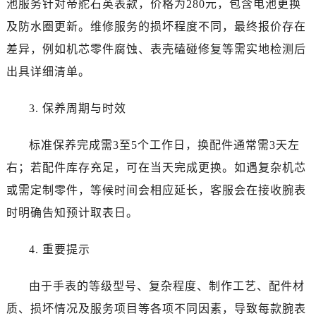
池服务针对帝舵石英表款，价格为280元，包含电池更换
新疆维吾尔自治区可克达拉市幸福路帝舵售后服务中心（需提前预约）
新疆维吾尔自治区克拉玛依市克拉玛依区友谊路帝舵售后服务中心（需提前预约）
及防水圈更新。维修服务的损坏程度不同，最终报价存在
新疆维吾尔自治区库车市库车市文化东路帝舵售后服务中心（需提前预约）
差异，例如机芯零件腐蚀、表壳磕碰修复等需实地检测后
新疆维吾尔自治区库尔勒市库尔勒市人民东路帝舵售后服务中心（需提前预约）
出具详细清单。
新疆维吾尔自治区奎屯市团结西街帝舵售后服务中心（需提前预约）
新疆维吾尔自治区昆玉市昆泉街帝舵售后服务中心（需提前预约）
3. 保养周期与时效
新疆维吾尔自治区沙湾市三道河子镇世纪大道南路帝舵售后服务中心（需提前预约）
新疆维吾尔自治区石河子市北二路帝舵售后服务中心（需提前预约）
标准保养完成需3至5个工作日，换配件通常需3天左
新疆维吾尔自治区双河市光明路帝舵售后服务中心（需提前预约）
右；若配件库存充足，可在当天完成更换。如遇复杂机芯
新疆维吾尔自治区塔城市塔城地区闻琴路帝舵售后服务中心（需提前预约）
或需定制零件，等候时间会相应延长，客服会在接收腕表
新疆维吾尔自治区铁门关市兴疆路帝舵售后服务中心（需提前预约）
时明确告知预计取表日。
新疆维吾尔自治区图木舒克市图木舒克市中兴街帝舵售后服务中心（需提前预约）
新疆维吾尔自治区吐鲁番市高昌区文化中路文化中路帝舵售后服务中心（需提前预约）
4. 重要提示
新疆维吾尔自治区乌苏市乌鲁木齐北路帝舵售后服务中心（需提前预约）
新疆维吾尔自治区五家渠市长征西街帝舵售后服务中心（需提前预约）
由于手表的等级型号、复杂程度、制作工艺、配件材
新疆维吾尔自治区新星市东风路帝舵售后服务中心（需提前预约）
质、损坏情况及服务项目等各项不同因素，导致每款腕表