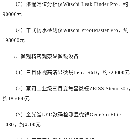
澳门特别行政区风顺堂区南湾大马路帝舵售后服务中心（需提前预约）
（3）渗漏定位分析仪Witschi Leak Finder Pro，约
澳门特别行政区花地玛堂区关闸广场帝舵售后服务中心（需提前预约）
90000元
澳门特别行政区花王堂区大三巴商圈帝舵售后服务中心（需提前预约）
澳门特别行政区嘉模堂区官也街帝舵售后服务中心（需提前预约）
（4）干式防水检测仪Witschi ProofMaster Pro，约
澳门省路氹城市金光大道帝舵售后服务中心（需提前预约）
198000元
澳门特别行政区望德堂区塔石广场帝舵售后服务中心（需提前预约）
福建省福州市鼓楼区五四路128-1号恒力城写字楼15层03室帝舵售后服务中心（需提前预约）
5、微观精密观察显微镜设备
福建省厦门市思明区湖滨东路95号万象城华润大厦B座11层1104室帝舵售后服务中心（需提前预约）
广东省潮州市潮安区新风路与潮汕路交汇处帝舵售后服务中心（需提前预约）
（1）三目体视高清显微镜Leica S6D，约320000元
广东省广州市天河区天河路230号万菱汇国际中心A塔7层704室帝舵售后服务中心（需提前预约）
（2）蔡司工业级三目变焦显微镜ZEISS Stemi 305，
广东省广州市越秀区环市东路371-375号世界贸易中心大厦南塔15层1507室帝舵售后服务中心（需提前预约）
广东省河源市源城区越王大道帝舵售后服务中心（需提前预约）
约185000元
广东省惠州市惠城区江北文昌一路7号华贸大厦1座30层3005室帝舵售后服务中心（需提前预约）
（3）全光谱LED数码检测显微镜GemOro Elite
广东省江门市蓬江区广场西路帝舵售后服务中心（需提前预约）
广东省揭阳市榕城进贤门步行街帝舵售后服务中心（需提前预约）
1030，约4200元
广东省茂名市电白区水东街道迎宾大道帝舵售后服务中心（需提前预约）