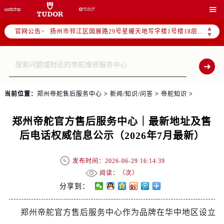
常州市新北区龙锦路1590号现代传媒中心写字楼5号楼10层1008室（需提前预约）

徐州市鼓楼区淮海东路29号苏宁广场IFC国际金融中心写字楼35层3508室（需提前预约）
▲
官网公告>
扬州市邗江区国展路29号星耀天地写字楼1号楼18层1803室（需提前预约）
▼
盐城市盐都区世纪大道5号盐城金融城写字楼1号楼16层1604室（需提前预约）
泰州市海陵区永定东路399号置地商务中心东塔写字楼（华润万象城）17层1706室（需提前预约）
宁波市江北区大闸南路500号来福士广场办公楼20层2009室（需提前预约）
杭州市上城区钱江路1366号华润大厦写字楼A座5层503-5室（需提前预约）
当前位置：
郑州帝舵售后服务中心
>
新闻/知识/问答
>
帝舵知识
>
金华市金东区东市南街777号金华万达广场写字楼4号楼22层2209室（需提前预约）
绍兴市越城区胜利东路379号世茂天际中心写字楼8层805室（需提前预约）
郑州帝舵官方售后服务中心｜最新地址及售
嘉兴市南湖区广益路705号嘉兴世界贸易中心写字楼A座13层1304室（需提前预约）
后电话权威信息公示（2026年7月最新）
南昌市红谷滩新区红谷中大道998号绿地双子塔（中央广场）A1座办公楼14层07室（需提前预约）
济南市历下区经十路11111号华润中心写字楼（万象城）15层1508室（需提前预约）
发布时间：2026-06-29 16:14:39
广州市天河区天河路230号万菱汇国际中心写字楼A塔7层704室（需提前预约）
阅读：（
次）
广州市越秀区环市东路371-375号世界贸易中心大厦南塔写字楼15层07室（需提前预约）
分享到：
深圳市罗湖区深南东路5001号华润大厦写字楼17层1701室（需提前预约）
郑州帝舵官方售后服务中心作为品牌在华中地区设立
惠州市惠城区江北文昌一路7号华贸大厦写字楼1座30层05室（需提前预约）