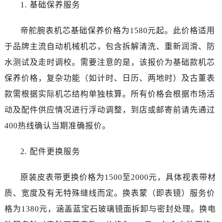
陕西省榆林市榆阳区长兴路帝舵售后服务中心（需提前预约）
1. 基础保养服务
新疆维吾尔自治区阿克苏市东大街帝舵售后服务中心（需提前预约）
帝舵腕表机芯基础保养价格为1580元起。此价格适用
新疆维吾尔自治区阿拉尔市胜利大道帝舵售后服务中心（需提前预约）
新疆维吾尔自治区阿拉山口市友好路帝舵售后服务中心（需提前预约）
于品牌主流自动机械机芯，包含拆解清洗、重新润滑、防
新疆维吾尔自治区阿勒泰市解放路帝舵售后服务中心（需提前预约）
水测试及走时调校。需要注意的是，该报价为基础款机芯
新疆维吾尔自治区阿图什市光明路帝舵售后服务中心（需提前预约）
保养价格，复杂功能（如计时、日历、两地时）及古董表
新疆维吾尔自治区白杨市军垦路帝舵售后服务中心（需提前预约）
款需根据实际机芯结构单独核算。所有价格会根据市场活
新疆维吾尔自治区北屯市团结路帝舵售后服务中心（需提前预约）
动及配件供应情况进行浮动调整，到店或邮寄前请先通过
新疆维吾尔自治区博乐市博乐市北京路帝舵售后服务中心（需提前预约）
400热线确认当期准确报价。
新疆维吾尔自治区昌吉市延安北路帝舵售后服务中心（需提前预约）
新疆维吾尔自治区阜康市博峰路帝舵售后服务中心（需提前预约）
2. 配件更换服务
新疆维吾尔自治区哈密市伊州区建国北路帝舵售后服务中心（需提前预约）
新疆维吾尔自治区和田市和田市北京西路帝舵售后服务中心（需提前预约）
原装皮表带更换价格为1500至2000元，具体视表带材
新疆维吾尔自治区胡杨河市胡杨河市胡杨路帝舵售后服务中心（需提前预约）
质、宽度及有无特殊缝线而定。换表蒙（即表镜）服务价
新疆维吾尔自治区霍尔果斯市亚欧北路帝舵售后服务中心（需提前预约）
格为1380元，涵盖蓝宝石玻璃镜面拆卸与密封处理。换电
新疆维吾尔自治区喀什市解放北路帝舵售后服务中心（需提前预约）