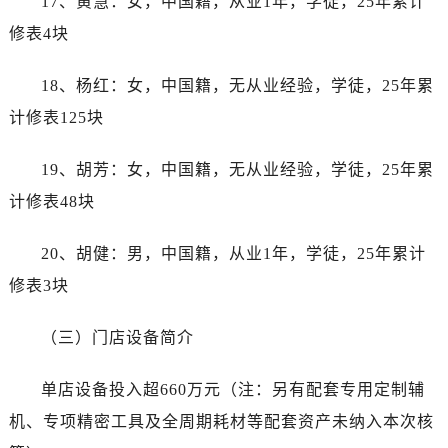
17、黄慧：女，中国籍，从业1年，学徒，25年累计
安徽省亳州市谯城区魏武大道帝舵售后服务中心（需提前预约）
修表4块
安徽省池州市贵池区长江路帝舵售后服务中心（需提前预约）
安徽省滁州市琅琊区南谯北路帝舵售后服务中心（需提前预约）
18、杨红：女，中国籍，无从业经验，学徒，25年累
安徽省阜阳市颍州区颍州北路帝舵售后服务中心（需提前预约）
计修表125块
安徽省淮北市相山区淮海路帝舵售后服务中心（需提前预约）
安徽省淮南市田家庵区国庆中路帝舵售后服务中心（需提前预约）
19、胡芳：女，中国籍，无从业经验，学徒，25年累
安徽省黄山市屯溪区黄山西路帝舵售后服务中心（需提前预约）
计修表48块
安徽省六安市金安区解放中路帝舵售后服务中心（需提前预约）
安徽省马鞍山市雨山区湖南西路帝舵售后服务中心（需提前预约）
20、胡健：男，中国籍，从业1年，学徒，25年累计
安徽省宿州市埇桥区人民中路帝舵售后服务中心（需提前预约）
修表3块
安徽省铜陵市铜官区石城大道帝舵售后服务中心（需提前预约）
安徽省芜湖市镜湖区中山路步行街帝舵售后服务中心（需提前预约）
（三）门店设备简介
安徽省宣城市宣州区叠嶂西路帝舵售后服务中心（需提前预约）
福建省龙岩市新罗区九一南路帝舵售后服务中心（需提前预约）
单店设备投入超660万元（注：另有配套专用定制辅
福建省南平市建阳区人民西路帝舵售后服务中心（需提前预约）
机、专项精密工具及全周期耗材等配套资产未纳入本次核
福建省宁德市蕉城区天湖东路帝舵售后服务中心（需提前预约）