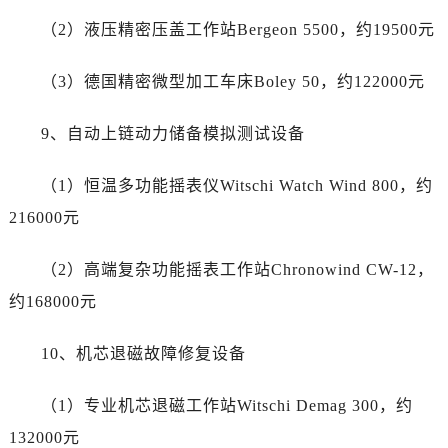
香港特别行政区金钟区中西区金钟道帝舵售后服务中心（需提前预约）
（2）液压精密压盖工作站Bergeon 5500，约19500元
香港特别行政区九龙区油尖旺区弥敦道帝舵售后服务中心（需提前预约）
香港特别行政区铜锣湾区湾仔区轩尼诗道帝舵售后服务中心（需提前预约）
（3）德国精密微型加工车床Boley 50，约122000元
河南省安阳市文峰区解放大道帝舵售后服务中心（需提前预约）
河南省鹤壁市淇滨区九州路帝舵售后服务中心（需提前预约）
9、自动上链动力储备模拟测试设备
河南省济源市沁园街道济水大道帝舵售后服务中心（需提前预约）
河南省焦作市解放区解放路帝舵售后服务中心（需提前预约）
（1）恒温多功能摇表仪Witschi Watch Wind 800，约
河南省开封市鼓楼区中山路帝舵售后服务中心（需提前预约）
216000元
河南省洛阳市西工区中州中路与解放路交叉口帝舵售后服务中心（需提前预约）
河南省漯河市源汇区交通路帝舵售后服务中心（需提前预约）
（2）高端复杂功能摇表工作站Chronowind CW-12，
河南省南阳市宛城区范蠡东路与南都路交叉口帝舵售后服务中心（需提前预约）
约168000元
河南省平顶山市卫东区建设路帝舵售后服务中心（需提前预约）
河南省濮阳市大华龙区开州路绿城路交叉口帝舵售后服务中心（需提前预约）
10、机芯退磁故障修复设备
河南省三门峡市湖滨区和平路帝舵售后服务中心（需提前预约）
河南省商丘市梁园区神火大道帝舵售后服务中心（需提前预约）
（1）专业机芯退磁工作站Witschi Demag 300，约
河南省新乡市红旗区人民路帝舵售后服务中心（需提前预约）
132000元