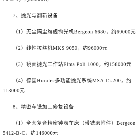
广西壮族自治区河池市金城江区金城江街道朝阳路帝舵售后服务中心（需提前预约）
广西壮族自治区贺州市八步区城东街道灵峰南路帝舵售后服务中心（需提前预约）
7、抛光与翻新设备
广西壮族自治区来宾市兴宾区桂中大道帝舵售后服务中心（需提前预约）
广西壮族自治区柳州市城中区中山中路帝舵售后服务中心（需提前预约）
（1）无尘隔尘旗舰抛光机Bergeon 6680，约69000元
广西壮族自治区钦州市钦南区金海湾东大街帝舵售后服务中心（需提前预约）
广西壮族自治区梧州市万秀区龙湖镇高旺路帝舵售后服务中心（需提前预约）
（2）线性拉丝机MKS 9050，约96000元
广西壮族自治区玉林市玉州区金玉路帝舵售后服务中心（需提前预约）
海南省儋州市儋州市那大镇兰洋北路帝舵售后服务中心（需提前预约）
（3）镜面抛光工作站Elma Poli-1000，约158000元
海南省东方市八所镇解放西路帝舵售后服务中心（需提前预约）
（4）德国Horotec多功能抛光系统MSA 15.200，约
海南省琼海市嘉积镇东风路帝舵售后服务中心（需提前预约）
海南省三沙市西沙区西沙群岛永兴岛北京路帝舵售后服务中心（需提前预约）
113000元
海南省三亚市吉阳区迎宾路帝舵售后服务中心（需提前预约）
8、精密车铣加工修复设备
海南省万宁市万城镇解放路帝舵售后服务中心（需提前预约）
海南省文昌市文城镇教育东路帝舵售后服务中心（需提前预约）
（1）全套复合精密钟表车床（带铣磨附件）Bergeon
海南省五指山市通什镇三月三大道帝舵售后服务中心（需提前预约）
5412-B-C，约146000元
香港特别行政区尖沙咀区油尖旺区广东道帝舵售后服务中心（需提前预约）